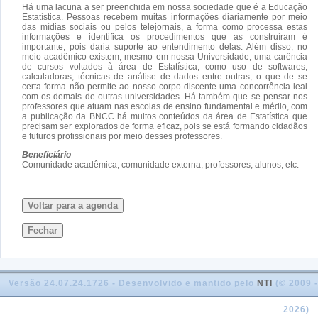
Há uma lacuna a ser preenchida em nossa sociedade que é a Educação
Estatística. Pessoas recebem muitas informações diariamente por meio
das mídias sociais ou pelos telejornais, a forma como processa estas
informações e identifica os procedimentos que as construíram é
importante, pois daria suporte ao entendimento delas. Além disso, no
meio acadêmico existem, mesmo em nossa Universidade, uma carência
de cursos voltados à área de Estatística, como uso de softwares,
calculadoras, técnicas de análise de dados entre outras, o que de se
certa forma não permite ao nosso corpo discente uma concorrência leal
com os demais de outras universidades. Há também que se pensar nos
professores que atuam nas escolas de ensino fundamental e médio, com
a publicação da BNCC há muitos conteúdos da área de Estatística que
precisam ser explorados de forma eficaz, pois se está formando cidadãos
e futuros profissionais por meio desses professores.
Beneficiário
Comunidade acadêmica, comunidade externa, professores, alunos, etc.
Voltar para a agenda
Fechar
Versão 24.07.24.1726 - Desenvolvido e mantido pelo
NTI
(© 2009 -
2026)