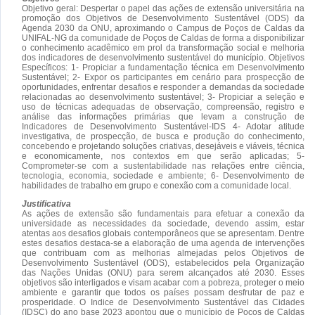
Objetivo geral: Despertar o papel das ações de extensão universitária na
promoção dos Objetivos de Desenvolvimento Sustentável (ODS) da
Agenda 2030 da ONU, aproximando o Campus de Poços de Caldas da
UNIFAL-NG da comunidade de Poços de Caldas de forma a disponibilizar
o conhecimento acadêmico em prol da transformação social e melhoria
dos indicadores de desenvolvimento sustentável do município. Objetivos
Específicos: 1- Propiciar a fundamentação técnica em Desenvolvimento
Sustentável; 2- Expor os participantes em cenário para prospecção de
oportunidades, enfrentar desafios e responder a demandas da sociedade
relacionadas ao desenvolvimento sustentável; 3- Propiciar a seleção e
uso de técnicas adequadas de observação, compreensão, registro e
análise das informações primárias que levam a construção de
Indicadores de Desenvolvimento Sustentável-IDS 4- Adotar atitude
investigativa, de prospecção, de busca e produção do conhecimento,
concebendo e projetando soluções criativas, desejáveis e viáveis, técnica
e economicamente, nos contextos em que serão aplicadas; 5-
Comprometer-se com a sustentabilidade nas relações entre ciência,
tecnologia, economia, sociedade e ambiente; 6- Desenvolvimento de
habilidades de trabalho em grupo e conexão com a comunidade local.
Justificativa
As ações de extensão são fundamentais para efetuar a conexão da
universidade as necessidades da sociedade, devendo assim, estar
atentas aos desafios globais contemporâneos que se apresentam. Dentre
estes desafios destaca-se a elaboração de uma agenda de intervenções
que contribuam com as melhorias almejadas pelos Objetivos de
Desenvolvimento Sustentável (ODS), estabelecidos pela Organização
das Nações Unidas (ONU) para serem alcançados até 2030. Esses
objetivos são interligados e visam acabar com a pobreza, proteger o meio
ambiente e garantir que todos os países possam desfrutar de paz e
prosperidade. O Indice de Desenvolvimento Sustentável das Cidades
(IDSC) do ano base 2023 apontou que o município de Poços de Caldas