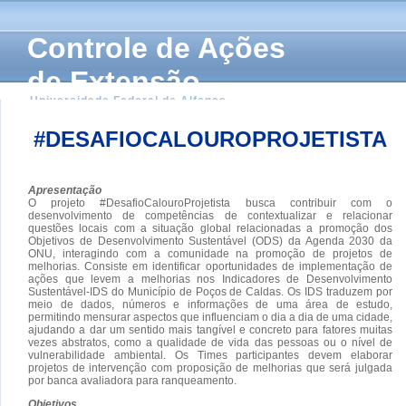
Controle de Ações
de Extensão
Universidade Federal de Alfenas
#DESAFIOCALOUROPROJETISTA
Apresentação
O projeto #DesafioCalouroProjetista busca contribuir com o
desenvolvimento de competências de contextualizar e relacionar
questões locais com a situação global relacionadas a promoção dos
Objetivos de Desenvolvimento Sustentável (ODS) da Agenda 2030 da
ONU, interagindo com a comunidade na promoção de projetos de
melhorias. Consiste em identificar oportunidades de implementação de
ações que levem a melhorias nos Indicadores de Desenvolvimento
Sustentável-IDS do Município de Poços de Caldas. Os IDS traduzem por
meio de dados, números e informações de uma área de estudo,
permitindo mensurar aspectos que influenciam o dia a dia de uma cidade,
ajudando a dar um sentido mais tangível e concreto para fatores muitas
vezes abstratos, como a qualidade de vida das pessoas ou o nível de
vulnerabilidade ambiental. Os Times participantes devem elaborar
projetos de intervenção com proposição de melhorias que será julgada
por banca avaliadora para ranqueamento.
Objetivos