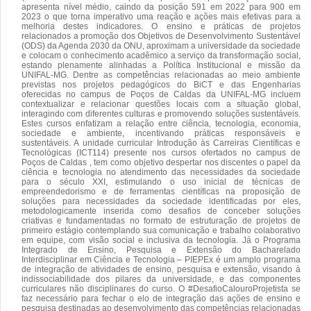
apresenta nível médio, caindo da posição 591 em 2022 para 900 em
2023 o que torna imperativo uma reação e ações mais efetivas para a
melhoria destes indicadores. O ensino e práticas de projetos
relacionados a promoção dos Objetivos de Desenvolvimento Sustentável
(ODS) da Agenda 2030 da ONU, aproximam a universidade da sociedade
e colocam o conhecimento acadêmico a serviço da transformação social,
estando plenamente alinhadas a Política Institucional e missão da
UNIFAL-MG. Dentre as competências relacionadas ao meio ambiente
previstas nos projetos pedagógicos do BiCT e das Engenharias
oferecidas no campus de Poços de Caldas da UNIFAL-MG incluem
contextualizar e relacionar questões locais com a situação global,
interagindo com diferentes culturas e promovendo soluções sustentáveis.
Estes cursos enfatizam a relação entre ciência, tecnologia, economia,
sociedade e ambiente, incentivando práticas responsáveis e
sustentáveis. A unidade curricular Introdução às Carreiras Científicas e
Tecnológicas (ICT114) presente nos cursos ofertados no campus de
Poços de Caldas , tem como objetivo despertar nos discentes o papel da
ciência e tecnologia no atendimento das necessidades da sociedade
para o século XXI, estimulando o uso inicial de técnicas de
empreendedorismo e de ferramentas científicas na proposição de
soluções para necessidades da sociedade identificadas por eles,
metodologicamente inserida como desafios de conceber soluções
criativas e fundamentadas no formato de estruturação de projetos de
primeiro estágio contemplando sua comunicação e trabalho colaborativo
em equipe, com visão social e inclusiva da tecnologia. Já o Programa
Integrado de Ensino, Pesquisa e Extensão do Bacharelado
Interdisciplinar em Ciência e Tecnologia – PIEPEx é um amplo programa
de integração de atividades de ensino, pesquisa e extensão, visando à
indissociabilidade dos pilares da universidade, e das componentes
curriculares não disciplinares do curso. O #DesafioCalouroProjetista se
faz necessário para fechar o elo de integração das ações de ensino e
pesquisa destinadas ao desenvolvimento das competências relacionadas