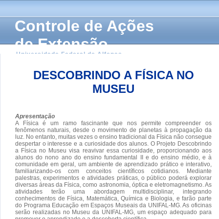
Controle de Ações
de Extensão
Universidade Federal de Alfenas
DESCOBRINDO A FÍSICA NO
MUSEU
Apresentação
A Física é um ramo fascinante que nos permite compreender os
fenômenos naturais, desde o movimento de planetas à propagação da
luz. No entanto, muitas vezes o ensino tradicional da Física não consegue
despertar o interesse e a curiosidade dos alunos. O Projeto Descobrindo
a Física no Museu visa reavivar essa curiosidade, proporcionando aos
alunos do nono ano do ensino fundamental II e do ensino médio, e à
comunidade em geral, um ambiente de aprendizado prático e interativo,
familiarizando-os com conceitos científicos cotidianos. Mediante
palestras, experimentos e atividades práticas, o público poderá explorar
diversas áreas da Física, como astronomia, óptica e eletromagnetismo. As
atividades terão uma abordagem multidisciplinar, integrando
conhecimentos de Física, Matemática, Química e Biologia, e farão parte
do Programa Educação em Espaços Museais da UNIFAL-MG. As oficinas
serão realizadas no Museu da UNIFAL-MG, um espaço adequado para
promover o aprendizado e a descoberta científica.