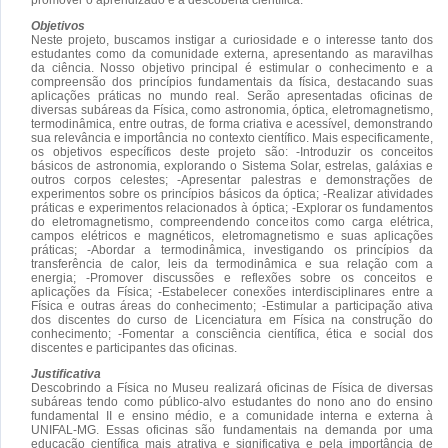
Objetivos
Neste projeto, buscamos instigar a curiosidade e o interesse tanto dos
estudantes como da comunidade externa, apresentando as maravilhas
da ciência. Nosso objetivo principal é estimular o conhecimento e a
compreensão dos princípios fundamentais da física, destacando suas
aplicações práticas no mundo real. Serão apresentadas oficinas de
diversas subáreas da Física, como astronomia, óptica, eletromagnetismo,
termodinâmica, entre outras, de forma criativa e acessível, demonstrando
sua relevância e importância no contexto científico. Mais especificamente,
os objetivos específicos deste projeto são: -Introduzir os conceitos
básicos de astronomia, explorando o Sistema Solar, estrelas, galáxias e
outros corpos celestes; -Apresentar palestras e demonstrações de
experimentos sobre os princípios básicos da óptica; -Realizar atividades
práticas e experimentos relacionados à óptica; -Explorar os fundamentos
do eletromagnetismo, compreendendo conceitos como carga elétrica,
campos elétricos e magnéticos, eletromagnetismo e suas aplicações
práticas; -Abordar a termodinâmica, investigando os princípios da
transferência de calor, leis da termodinâmica e sua relação com a
energia; -Promover discussões e reflexões sobre os conceitos e
aplicações da Física; -Estabelecer conexões interdisciplinares entre a
Física e outras áreas do conhecimento; -Estimular a participação ativa
dos discentes do curso de Licenciatura em Física na construção do
conhecimento; -Fomentar a consciência científica, ética e social dos
discentes e participantes das oficinas.
Justificativa
Descobrindo a Física no Museu realizará oficinas de Física de diversas
subáreas tendo como público-alvo estudantes do nono ano do ensino
fundamental II e ensino médio, e a comunidade interna e externa à
UNIFAL-MG. Essas oficinas são fundamentais na demanda por uma
educação científica mais atrativa e significativa e pela importância de