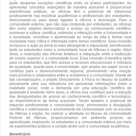
pode despertar vocações científicas entre os jovens participantes. Ao
apresentar conceitos avançados de maneira acessível e proporcionar
experiências práticas, as oficinas têm o potencial de influenciar
positivamente nas escolhas acadêmicas e profissionais dos estudantes,
direcionando-os para áreas ligadas à ciência e tecnologia. Para a
comunidade externa, que não seja composta por estudantes, as oficinas
têm como objetivo democratizar o acesso ao conhecimento científico,
promover a cultura científica, estimular a interação entre a Universidade e
a sociedade, incentivar o aprendizado ao longo da vida e formar uma
sociedade mais crítica e informada sobre temas científicos. Essa inclusão
enriquece a ação ao torná-la mais abrangente e impactante, beneficiando
tanto os estudantes como a comunidade local de Alfenas e região. Além
disso, a realização das oficinas fortalece a integração entre a instituição
de ensino superior e a comunidade local. Essa conexão é benéfica tanto
para os estudantes, que têm acesso a recursos educacionais e estrutura
de qualidade, quanto para a universidade, que amplia seu papel social e
contribui para o desenvolvimento regional, promovendo uma relação
mais próxima e colaborativa entre a academia e a comunidade. Diante de
tais considerações, o projeto Descobrindo a Física no Museu se justifica
plenamente pela sua relevância em apresentar informações sobre a
realidade social, onde a demanda por uma educação científica de
qualidade é evidente. Além disso, a oficina visa contribuir para a redução
das desigualdades de acesso ao conhecimento científico e tecnológico,
ao disponibilizá-lo de forma acessível. Tendo também o potencial de
impactar positivamente a comunidade local, promovendo a divulgação
científica e estimulando o envolvimento da Universidade com as escolas
de Alfenas e região. Ao realizar a atividade no Museu da Universidade
Federal de Alfenas, proporcionamos um ambiente propício ao
aprendizado, inspirando os estudantes e a comunidade externa por meio
de experimentos práticos e contato direto com a comunidade acadêmica.
Beneficiário