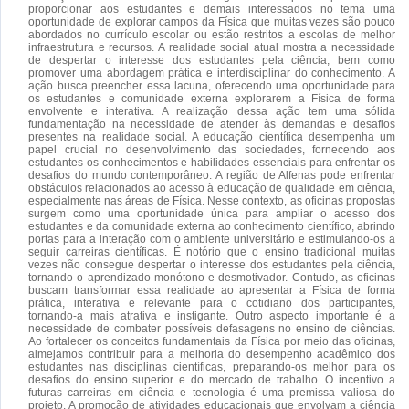
proporcionar aos estudantes e demais interessados no tema uma
oportunidade de explorar campos da Física que muitas vezes são pouco
abordados no currículo escolar ou estão restritos a escolas de melhor
infraestrutura e recursos. A realidade social atual mostra a necessidade
de despertar o interesse dos estudantes pela ciência, bem como
promover uma abordagem prática e interdisciplinar do conhecimento. A
ação busca preencher essa lacuna, oferecendo uma oportunidade para
os estudantes e comunidade externa explorarem a Física de forma
envolvente e interativa. A realização dessa ação tem uma sólida
fundamentação na necessidade de atender às demandas e desafios
presentes na realidade social. A educação científica desempenha um
papel crucial no desenvolvimento das sociedades, fornecendo aos
estudantes os conhecimentos e habilidades essenciais para enfrentar os
desafios do mundo contemporâneo. A região de Alfenas pode enfrentar
obstáculos relacionados ao acesso à educação de qualidade em ciência,
especialmente nas áreas de Física. Nesse contexto, as oficinas propostas
surgem como uma oportunidade única para ampliar o acesso dos
estudantes e da comunidade externa ao conhecimento científico, abrindo
portas para a interação com o ambiente universitário e estimulando-os a
seguir carreiras científicas. É notório que o ensino tradicional muitas
vezes não consegue despertar o interesse dos estudantes pela ciência,
tornando o aprendizado monótono e desmotivador. Contudo, as oficinas
buscam transformar essa realidade ao apresentar a Física de forma
prática, interativa e relevante para o cotidiano dos participantes,
tornando-a mais atrativa e instigante. Outro aspecto importante é a
necessidade de combater possíveis defasagens no ensino de ciências.
Ao fortalecer os conceitos fundamentais da Física por meio das oficinas,
almejamos contribuir para a melhoria do desempenho acadêmico dos
estudantes nas disciplinas científicas, preparando-os melhor para os
desafios do ensino superior e do mercado de trabalho. O incentivo a
futuras carreiras em ciência e tecnologia é uma premissa valiosa do
projeto. A promoção de atividades educacionais que envolvam a ciência