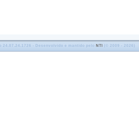
o 24.07.24.1726 - Desenvolvido e mantido pelo
NTI
(© 2009 - 2026)