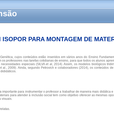
ensão
 ISOPOR PARA MONTAGEM DE MATERI
e Genética, cujos conteúdos estão inseridos em vários anos do Ensino Fundament
os professores nas tarefas cotidianas de ensino, para que todos os alunos apre
ecessidades especiais (SILVA et al, 2014). Assim, os modelos biológicos tridime
l., 2009). Ainda, segundo Petrovich e colaboradores (2014), os conteúdos de Bi
dididáticos.
ia importante para instrumentar o professor a trabalhar de maneira mais didática
teriais para atender à inclusão social tem como objetivo oferecer as mesmas op
 visuais.
relatas.