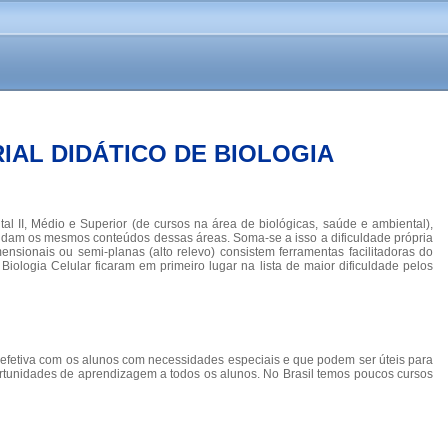
AL DIDÁTICO DE BIOLOGIA
al II, Médio e Superior (de cursos na área de biológicas, saúde e ambiental),
ndam os mesmos conteúdos dessas áreas. Soma-se a isso a dificuldade própria
nsionais ou semi-planas (alto relevo) consistem ferramentas facilitadoras do
ologia Celular ficaram em primeiro lugar na lista de maior dificuldade pelos
 e efetiva com os alunos com necessidades especiais e que podem ser úteis para
ortunidades de aprendizagem a todos os alunos. No Brasil temos poucos cursos