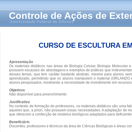
Controle de Ações de Ext
Universidade Federal de Alfenas
CURSO DE ESCULTURA EM
Apresentação
Os materiais didáticos nas áreas de Biologia Celular, Biologia Molecular 
possuem escassez de abordagens e exemplos de práticas que instrumentam 
desses temas, que tem caráter bastante abstrato, mesmo para alunos sem n
aprendizado, permitindo que os alunos manipulem o material (ORLANDO et a
alunos pesquisados, mostrando a necessidade de investimento em recursos 
Objetivos
Não disponível para preenchimento
Justificativa
No contexto de formação de professores, os materiais didáticos são uma fat
aqueles que, a priori, não possuem essas necessidades. A adaptação de ma
que oferecem a confecção de modelos biológicos adaptados para deficientes
Beneficiário
Discentes, professores e técnicos da área de Ciêncas Biológicas e áreas cor