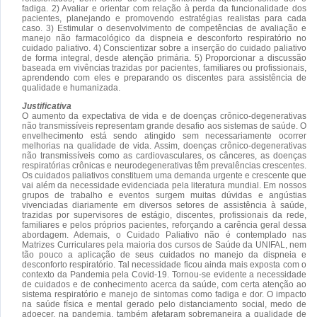
fadiga. 2) Avaliar e orientar com relação à perda da funcionalidade dos
pacientes, planejando e promovendo estratégias realistas para cada
caso. 3) Estimular o desenvolvimento de competências de avaliação e
manejo não farmacológico da dispneia e desconforto respiratório no
cuidado paliativo. 4) Conscientizar sobre a inserção do cuidado paliativo
de forma integral, desde atenção primária. 5) Proporcionar a discussão
baseada em vivências trazidas por pacientes, familiares ou profissionais,
aprendendo com eles e preparando os discentes para assistência de
qualidade e humanizada.
Justificativa
O aumento da expectativa de vida e de doenças crônico-degenerativas
não transmissíveis representam grande desafio aos sistemas de saúde. O
envelhecimento está sendo atingido sem necessariamente ocorrer
melhorias na qualidade de vida. Assim, doenças crônico-degenerativas
não transmissíveis como as cardiovasculares, os cânceres, as doenças
respiratórias crônicas e neurodegenerativas têm prevalências crescentes.
Os cuidados paliativos constituem uma demanda urgente e crescente que
vai além da necessidade evidenciada pela literatura mundial. Em nossos
grupos de trabalho e eventos surgem muitas dúvidas e angústias
vivenciadas diariamente em diversos setores de assistência à saúde,
trazidas por supervisores de estágio, discentes, profissionais da rede,
familiares e pelos próprios pacientes, reforçando a carência geral dessa
abordagem. Ademais, o Cuidado Paliativo não é contemplado nas
Matrizes Curriculares pela maioria dos cursos de Saúde da UNIFAL, nem
tão pouco a aplicação de seus cuidados no manejo da dispneia e
desconforto respiratório. Tal necessidade ficou ainda mais exposta com o
contexto da Pandemia pela Covid-19. Tornou-se evidente a necessidade
de cuidados e de conhecimento acerca da saúde, com certa atenção ao
sistema respiratório e manejo de sintomas como fadiga e dor. O impacto
na saúde física e mental gerado pelo distanciamento social, medo de
adoecer, na pandemia, também afetaram sobremaneira a qualidade de