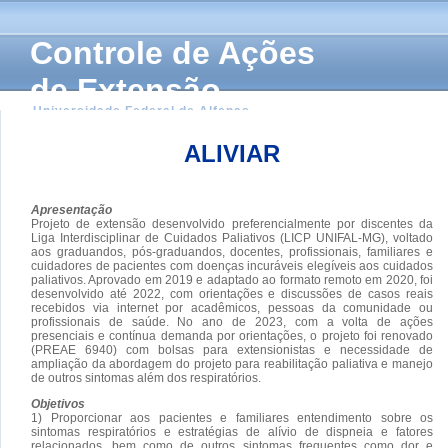
Controle de Ações
de Extensão
Universidade Federal de Alfenas
ALIVIAR
Apresentação
Projeto de extensão desenvolvido preferencialmente por discentes da
Liga Interdisciplinar de Cuidados Paliativos (LICP UNIFAL-MG), voltado
aos graduandos, pós-graduandos, docentes, profissionais, familiares e
cuidadores de pacientes com doenças incuráveis elegíveis aos cuidados
paliativos. Aprovado em 2019 e adaptado ao formato remoto em 2020, foi
desenvolvido até 2022, com orientações e discussões de casos reais
recebidos via internet por acadêmicos, pessoas da comunidade ou
profissionais de saúde. No ano de 2023, com a volta de ações
presenciais e contínua demanda por orientações, o projeto foi renovado
(PREAE 6940) com bolsas para extensionistas e necessidade de
ampliação da abordagem do projeto para reabilitação paliativa e manejo
de outros sintomas além dos respiratórios.
Objetivos
1) Proporcionar aos pacientes e familiares entendimento sobre os
sintomas respiratórios e estratégias de alívio de dispneia e fatores
relacionados, bem como de outros sintomas frequentes como dor e