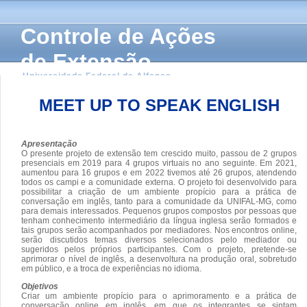
Controle de Ações
de Extensão
Universidade Federal de Alfenas
MEET UP TO SPEAK ENGLISH
Apresentação
O presente projeto de extensão tem crescido muito, passou de 2 grupos
presenciais em 2019 para 4 grupos virtuais no ano seguinte. Em 2021,
aumentou para 16 grupos e em 2022 tivemos até 26 grupos, atendendo
todos os campi e a comunidade externa. O projeto foi desenvolvido para
possibilitar a criação de um ambiente propício para a prática de
conversação em inglês, tanto para a comunidade da UNIFAL-MG, como
para demais interessados. Pequenos grupos compostos por pessoas que
tenham conhecimento intermediário da língua inglesa serão formados e
tais grupos serão acompanhados por mediadores. Nos encontros online,
serão discutidos temas diversos selecionados pelo mediador ou
sugeridos pelos próprios participantes. Com o projeto, pretende-se
aprimorar o nível de inglês, a desenvoltura na produção oral, sobretudo
em público, e a troca de experiências no idioma.
Objetivos
Criar um ambiente propício para o aprimoramento e a prática de
conversação online em inglês, em que os integrantes se sintam