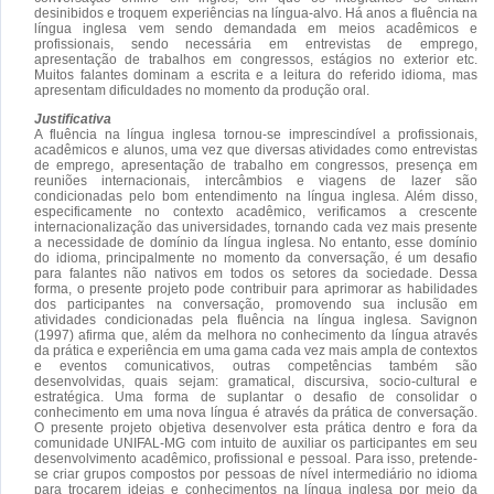
desinibidos e troquem experiências na língua-alvo. Há anos a fluência na
língua inglesa vem sendo demandada em meios acadêmicos e
profissionais, sendo necessária em entrevistas de emprego,
apresentação de trabalhos em congressos, estágios no exterior etc.
Muitos falantes dominam a escrita e a leitura do referido idioma, mas
apresentam dificuldades no momento da produção oral.
Justificativa
A fluência na língua inglesa tornou-se imprescindível a profissionais,
acadêmicos e alunos, uma vez que diversas atividades como entrevistas
de emprego, apresentação de trabalho em congressos, presença em
reuniões internacionais, intercâmbios e viagens de lazer são
condicionadas pelo bom entendimento na língua inglesa. Além disso,
especificamente no contexto acadêmico, verificamos a crescente
internacionalização das universidades, tornando cada vez mais presente
a necessidade de domínio da língua inglesa. No entanto, esse domínio
do idioma, principalmente no momento da conversação, é um desafio
para falantes não nativos em todos os setores da sociedade. Dessa
forma, o presente projeto pode contribuir para aprimorar as habilidades
dos participantes na conversação, promovendo sua inclusão em
atividades condicionadas pela fluência na língua inglesa. Savignon
(1997) afirma que, além da melhora no conhecimento da língua através
da prática e experiência em uma gama cada vez mais ampla de contextos
e eventos comunicativos, outras competências também são
desenvolvidas, quais sejam: gramatical, discursiva, socio-cultural e
estratégica. Uma forma de suplantar o desafio de consolidar o
conhecimento em uma nova língua é através da prática de conversação.
O presente projeto objetiva desenvolver esta prática dentro e fora da
comunidade UNIFAL-MG com intuito de auxiliar os participantes em seu
desenvolvimento acadêmico, profissional e pessoal. Para isso, pretende-
se criar grupos compostos por pessoas de nível intermediário no idioma
para trocarem ideias e conhecimentos na língua inglesa por meio da