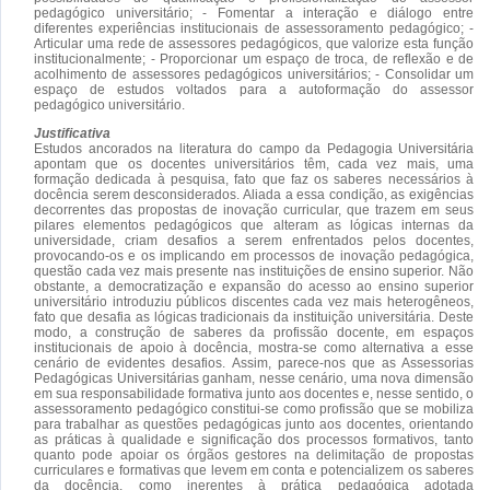
pedagógico universitário; - Fomentar a interação e diálogo entre
diferentes experiências institucionais de assessoramento pedagógico; -
Articular uma rede de assessores pedagógicos, que valorize esta função
institucionalmente; - Proporcionar um espaço de troca, de reflexão e de
acolhimento de assessores pedagógicos universitários; - Consolidar um
espaço de estudos voltados para a autoformação do assessor
pedagógico universitário.
Justificativa
Estudos ancorados na literatura do campo da Pedagogia Universitária
apontam que os docentes universitários têm, cada vez mais, uma
formação dedicada à pesquisa, fato que faz os saberes necessários à
docência serem desconsiderados. Aliada a essa condição, as exigências
decorrentes das propostas de inovação curricular, que trazem em seus
pilares elementos pedagógicos que alteram as lógicas internas da
universidade, criam desafios a serem enfrentados pelos docentes,
provocando-os e os implicando em processos de inovação pedagógica,
questão cada vez mais presente nas instituições de ensino superior. Não
obstante, a democratização e expansão do acesso ao ensino superior
universitário introduziu públicos discentes cada vez mais heterogêneos,
fato que desafia as lógicas tradicionais da instituição universitária. Deste
modo, a construção de saberes da profissão docente, em espaços
institucionais de apoio à docência, mostra-se como alternativa a esse
cenário de evidentes desafios. Assim, parece-nos que as Assessorias
Pedagógicas Universitárias ganham, nesse cenário, uma nova dimensão
em sua responsabilidade formativa junto aos docentes e, nesse sentido, o
assessoramento pedagógico constitui-se como profissão que se mobiliza
para trabalhar as questões pedagógicas junto aos docentes, orientando
as práticas à qualidade e significação dos processos formativos, tanto
quanto pode apoiar os órgãos gestores na delimitação de propostas
curriculares e formativas que levem em conta e potencializem os saberes
da docência, como inerentes à prática pedagógica adotada