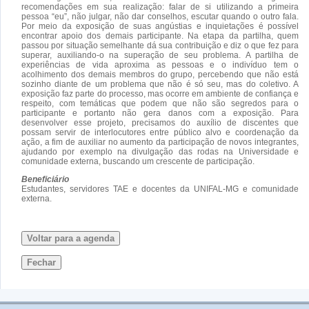
recomendações em sua realização: falar de si utilizando a primeira
pessoa “eu”, não julgar, não dar conselhos, escutar quando o outro fala.
Por meio da exposição de suas angústias e inquietações é possível
encontrar apoio dos demais participante. Na etapa da partilha, quem
passou por situação semelhante dá sua contribuição e diz o que fez para
superar, auxiliando-o na superação de seu problema. A partilha de
experiências de vida aproxima as pessoas e o indivíduo tem o
acolhimento dos demais membros do grupo, percebendo que não está
sozinho diante de um problema que não é só seu, mas do coletivo. A
exposição faz parte do processo, mas ocorre em ambiente de confiança e
respeito, com temáticas que podem que não são segredos para o
participante e portanto não gera danos com a exposição. Para
desenvolver esse projeto, precisamos do auxílio de discentes que
possam servir de interlocutores entre público alvo e coordenação da
ação, a fim de auxiliar no aumento da participação de novos integrantes,
ajudando por exemplo na divulgação das rodas na Universidade e
comunidade externa, buscando um crescente de participação.
Beneficiário
Estudantes, servidores TAE e docentes da UNIFAL-MG e comunidade
externa.
Voltar para a agenda
Fechar