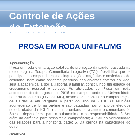
Controle de Ações
de Extensão
Universidade Federal de Alfenas
PROSA EM RODA UNIFAL/MG
Apresentação
Prosa em roda é uma ação coletiva de promoção da saúde, baseada na
metodologia a Terapia Comunitária Integrativa (TCI). Possibilita que os
participantes compartilhem suas inquietações, angústias e ansiedades do
cotidiano, bem como aspectos positivos das diversas esferas da vida,
seja a acadêmica, a social, laboral, a familiar, constituindo um espaço de
crescimento pessoal e coletivo. As atividades do Prosa em roda
acontecem desde agosto de 2016 no campus sede na Universidade
Federal de Alfenas (UNIFAL-MG), desde abril de 2017 no campus Poços
de Caldas e em Varginha a partir do ano de 2018. As reuniões
acontecerão de forma on-line e são pautadas nos princípios elegidos
pelo fundador da TCI: 1. Ir além do unitário para atingir o comunitário; 2.
Sair da dependência para a autonomia e a co-responsabilidade; 3. Ver
além da carência para ressaltar a competência; 4. Sair da verticalidade
das relações para a horizontalidade; 5. Da crença na capacidade do
outro
Objetivos