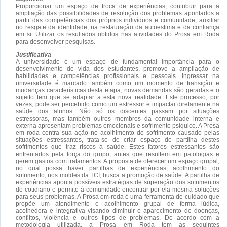
Proporcionar um espaço de troca de experiências, contribuir para a
ampliação das possibilidades de resolução dos problemas apontados a
partir das competências dos próprios indivíduos e comunidade, auxiliar
no resgate da identidade, na restauração da autoestima e da confiança
em si. Utilizar os resultados obtidos nas atividades do Prosa em Roda
para desenvolver pesquisas.
Justificativa
A universidade é um espaço de fundamental importância para o
desenvolvimento de vida dos estudantes, promove a ampliação de
habilidades e competências profissionais e pessoais. Ingressar na
universidade é marcado também como um momento de transição e
mudanças características desta etapa, novas demandas são geradas e o
sujeito tem que se adaptar a esta nova realidade. Este processo, por
vezes, pode ser percebido como um estressor e impactar diretamente na
saúde dos alunos. Não só os discentes passam por situações
estressoras, mas também outros membros da comunidade interna e
externa apresentam problemas emocionais e sofrimento psíquico. A Prosa
em roda centra sua ação no acolhimento do sofrimento causado pelas
situações estressantes, trata-se de criar espaço de partilha destes
sofrimentos que traz riscos à saúde. Estes fatores estressantes são
enfrentados pela força do grupo, antes que resultem em patologias e
gerem gastos com tratamentos. A proposta de oferecer um espaço grupal,
no qual possa haver partilhas de experiências, acolhimento do
sofrimento, nos moldes da TCI, busca a promoção de saúde. A partilha de
experiências aponta possíveis estratégias de superação dos sofrimentos
do cotidiano e permite à comunidade encontrar por ela mesma soluções
para seus problemas. A Prosa em roda é uma ferramenta de cuidado que
propõe um atendimento e acolhimento grupal de forma lúdica,
acolhedora e integrativa visando diminuir o aparecimento de doenças,
conflitos, violência e outros tipos de problemas. De acordo com a
metodologia utilizada, a Prosa em Roda tem as seguintes