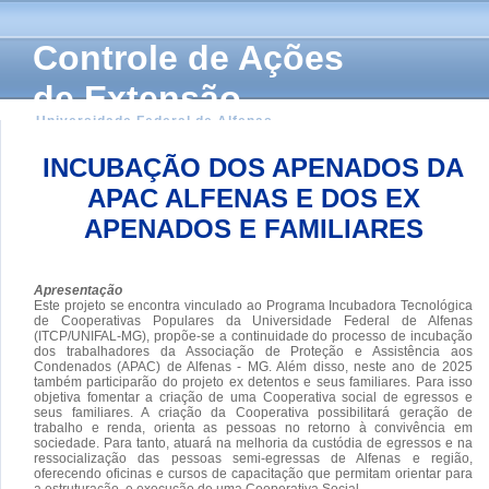
Controle de Ações
de Extensão
Universidade Federal de Alfenas
INCUBAÇÃO DOS APENADOS DA
APAC ALFENAS E DOS EX
APENADOS E FAMILIARES
Apresentação
Este projeto se encontra vinculado ao Programa Incubadora Tecnológica
de Cooperativas Populares da Universidade Federal de Alfenas
(ITCP/UNIFAL-MG), propõe-se a continuidade do processo de incubação
dos trabalhadores da Associação de Proteção e Assistência aos
Condenados (APAC) de Alfenas - MG. Além disso, neste ano de 2025
também participarão do projeto ex detentos e seus familiares. Para isso
objetiva fomentar a criação de uma Cooperativa social de egressos e
seus familiares. A criação da Cooperativa possibilitará geração de
trabalho e renda, orienta as pessoas no retorno à convivência em
sociedade. Para tanto, atuará na melhoria da custódia de egressos e na
ressocialização das pessoas semi-egressas de Alfenas e região,
oferecendo oficinas e cursos de capacitação que permitam orientar para
a estruturação, e execução de uma Cooperativa Social.