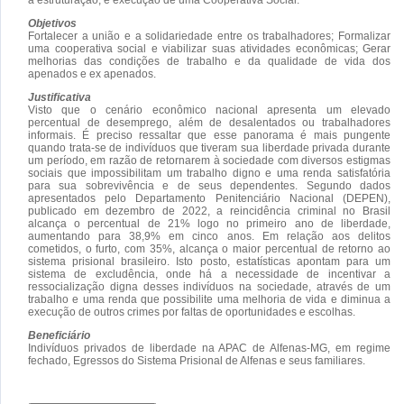
Objetivos
Fortalecer a união e a solidariedade entre os trabalhadores; Formalizar
uma cooperativa social e viabilizar suas atividades econômicas; Gerar
melhorias das condições de trabalho e da qualidade de vida dos
apenados e ex apenados.
Justificativa
Visto que o cenário econômico nacional apresenta um elevado
percentual de desemprego, além de desalentados ou trabalhadores
informais. É preciso ressaltar que esse panorama é mais pungente
quando trata-se de indivíduos que tiveram sua liberdade privada durante
um período, em razão de retornarem à sociedade com diversos estigmas
sociais que impossibilitam um trabalho digno e uma renda satisfatória
para sua sobrevivência e de seus dependentes. Segundo dados
apresentados pelo Departamento Penitenciário Nacional (DEPEN),
publicado em dezembro de 2022, a reincidência criminal no Brasil
alcança o percentual de 21% logo no primeiro ano de liberdade,
aumentando para 38,9% em cinco anos. Em relação aos delitos
cometidos, o furto, com 35%, alcança o maior percentual de retorno ao
sistema prisional brasileiro. Isto posto, estatísticas apontam para um
sistema de excludência, onde há a necessidade de incentivar a
ressocialização digna desses indivíduos na sociedade, através de um
trabalho e uma renda que possibilite uma melhoria de vida e diminua a
execução de outros crimes por faltas de oportunidades e escolhas.
Beneficiário
Indivíduos privados de liberdade na APAC de Alfenas-MG, em regime
fechado, Egressos do Sistema Prisional de Alfenas e seus familiares.