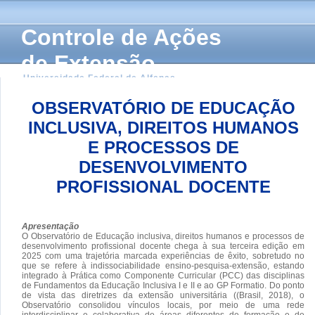
Controle de Ações
de Extensão
Universidade Federal de Alfenas
OBSERVATÓRIO DE EDUCAÇÃO
INCLUSIVA, DIREITOS HUMANOS
E PROCESSOS DE
DESENVOLVIMENTO
PROFISSIONAL DOCENTE
Apresentação
O Observatório de Educação inclusiva, direitos humanos e processos de
desenvolvimento profissional docente chega à sua terceira edição em
2025 com uma trajetória marcada experiências de êxito, sobretudo no
que se refere à indissociabilidade ensino-pesquisa-extensão, estando
integrado à Prática como Componente Curricular (PCC) das disciplinas
de Fundamentos da Educação Inclusiva I e II e ao GP Formatio. Do ponto
de vista das diretrizes da extensão universitária ((Brasil, 2018), o
Observatório consolidou vínculos locais, por meio de uma rede
interdisciplinar e colaborativa de áreas diferentes de formação e de