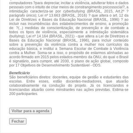
computadores ?para depreciar, incitar a violência, adulterar fotos e dados
pessoais com o intuito de criar meios de constrangimento psicossocial?, a
intimidação caracteriza-se por cyberbullying (BRASIL, 2015, Art.2º ?
parágrafo único); Lei nº 13.663 (BRASIL, 2016) ? que altera o art. 12 da
Lei de Diretrizes e Bases da Educação Nacional (BRASIL, 1996) ? ao
incluir nas incumbências dos estabelecimentos de ensino, a promoção
de: ?(...) medidas de conscientização, de prevenção e de combate a
todos os tipos de violência, especialmente a intimidação sistemática
(bullying); Lei nº 14.164 (BRASIL, 2021) - que altera a Lei de Diretrizes e
Bases da Educação Nacional (BRASIL, 1996), para incluir conteúdo
sobre a prevenção da violência contra a mulher nos currículos da
educação básica, e institui a Semana Escolar de Combate à Violência
contra a Mulher. Soma-se a isso, o propósito de estarmos alinhadas ao
acordo firmado em 2015 pelos estados-membro da ONU, do qual o Brasil
é signatário, para cumprir, até 2030, o plano de ação global, composto
por 17 Objetivos de Desenvolvimento Sustentável - ODS.
Beneficiário
São beneficiários diretos: docentes, equipe de gestão e estudantes das
escolas. Entre esses, estão docentes-mediadores, que atuarão
colaborativamente na condução do projeto. Já os licenciandos e
licenciandas atuarão como minstrantes nas ações previstas. Estima-se
200 participantes.
Voltar para a agenda
Fechar