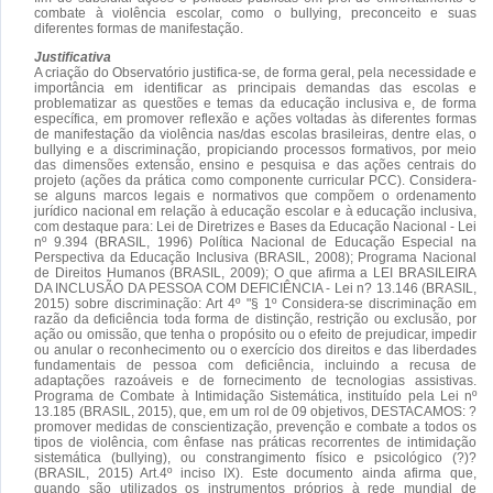
combate à violência escolar, como o bullying, preconceito e suas
diferentes formas de manifestação.
Justificativa
A criação do Observatório justifica-se, de forma geral, pela necessidade e
importância em identificar as principais demandas das escolas e
problematizar as questões e temas da educação inclusiva e, de forma
específica, em promover reflexão e ações voltadas às diferentes formas
de manifestação da violência nas/das escolas brasileiras, dentre elas, o
bullying e a discriminação, propiciando processos formativos, por meio
das dimensões extensão, ensino e pesquisa e das ações centrais do
projeto (ações da prática como componente curricular PCC). Considera-
se alguns marcos legais e normativos que compõem o ordenamento
jurídico nacional em relação à educação escolar e à educação inclusiva,
com destaque para: Lei de Diretrizes e Bases da Educação Nacional - Lei
nº 9.394 (BRASIL, 1996) Política Nacional de Educação Especial na
Perspectiva da Educação Inclusiva (BRASIL, 2008); Programa Nacional
de Direitos Humanos (BRASIL, 2009); O que afirma a LEI BRASILEIRA
DA INCLUSÃO DA PESSOA COM DEFICIÊNCIA - Lei n? 13.146 (BRASIL,
2015) sobre discriminação: Art 4º "§ 1º Considera-se discriminação em
razão da deficiência toda forma de distinção, restrição ou exclusão, por
ação ou omissão, que tenha o propósito ou o efeito de prejudicar, impedir
ou anular o reconhecimento ou o exercício dos direitos e das liberdades
fundamentais de pessoa com deficiência, incluindo a recusa de
adaptações razoáveis e de fornecimento de tecnologias assistivas.
Programa de Combate à Intimidação Sistemática, instituído pela Lei nº
13.185 (BRASIL, 2015), que, em um rol de 09 objetivos, DESTACAMOS: ?
promover medidas de conscientização, prevenção e combate a todos os
tipos de violência, com ênfase nas práticas recorrentes de intimidação
sistemática (bullying), ou constrangimento físico e psicológico (?)?
(BRASIL, 2015) Art.4º inciso IX). Este documento ainda afirma que,
quando são utilizados os instrumentos próprios à rede mundial de