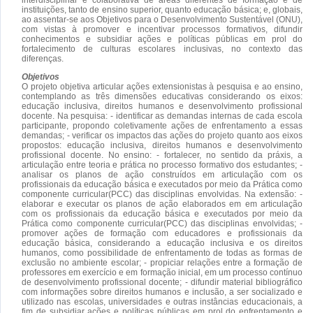
instituições, tanto de ensino superior, quanto educação básica; e, globais,
ao assentar-se aos Objetivos para o Desenvolvimento Sustentável (ONU),
com vistas à promover e incentivar processos formativos, difundir
conhecimentos e subsidiar ações e políticas públicas em prol do
fortalecimento de culturas escolares inclusivas, no contexto das
diferenças.
Objetivos
O projeto objetiva articular ações extensionistas à pesquisa e ao ensino,
contemplando as três dimensões educativas considerando os eixos:
educação inclusiva, direitos humanos e desenvolvimento profissional
docente. Na pesquisa: - identificar as demandas internas de cada escola
participante, propondo coletivamente ações de enfrentamento a essas
demandas; - verificar os impactos das ações do projeto quanto aos eixos
propostos: educação inclusiva, direitos humanos e desenvolvimento
profissional docente. No ensino: - fortalecer, no sentido da práxis, a
articulação entre teoria e prática no processo formativo dos estudantes; -
analisar os planos de ação construídos em articulação com os
profissionais da educação básica e executados por meio da Prática como
componente curricular(PCC) das disciplinas envolvidas. Na extensão: -
elaborar e executar os planos de ação elaborados em em articulação
com os profissionais da educação básica e executados por meio da
Prática como componente curricular(PCC) das disciplinas envolvidas; -
promover ações de formação com educadores e profissionais da
educação básica, considerando a educação inclusiva e os direitos
humanos, como possibilidade de enfrentamento de todas as formas de
exclusão no ambiente escolar; - propiciar relações entre a formação de
professores em exercício e em formação inicial, em um processo contínuo
de desenvolvimento profissional docente; - difundir material bibliográfico
com informações sobre direitos humanos e inclusão, a ser socializado e
utilizado nas escolas, universidades e outras instâncias educacionais, a
fim de subsidiar ações e políticas públicas em prol do enfrentamento e