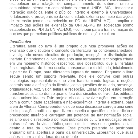
estabelecer uma relação de compartilhamento de saberes entre a
comunidade interna e a comunidade externa à UNIFAL-MG; - fomentar‬‭ a‬‭
interação‬ dialógica‬‭ entre‬‭ o‬‭ público‬ interno‬‭ e‬‭ externo‬‭ à Universidade,‬‭
fortalecendo‬‭ o‬‭ protagonismo‬‭ da‬ comunidade‬‭ externa‬‭ por‬ meio‬‭ das‬‭ ações‬‭
de‬ extensão (como estabelecido no PDI da UNIFAL-MG); - ‭ampliar‬‭ o‬‭
impacto‬‭ das‬ ações‬‭ de‬‭ extensão‬‭ da‬ UNIFAL-MG na sociedade (como
estabelecido no PDI da UNIFAL-MG);‭ - contribuir para a transformação de
noções que permeiam políticas públicas de educação e cultura.
Justificativa
Literatura além do livro é um projeto que visa promover ações de
extensão que disputem o conceito da literatura na contemporaneidade,
investigando novos circuitos de produção, recepção e distribuição do
literário. Entendemos o livro enquanto uma ferramenta tecnológica criada
em um momento histórico específico, que possibilitou que a literatura
fosse registrada de forma escrita, transportada e distribuída, inicialmente
a partir da Europa, para diferentes lugares do mundo. Enquanto o livro
segue sendo um suporte relevante, hoje ele convive com outras
tecnologias representativas, que vêm transformando lógicas e noções
centrais para a definição do literário, como questões de autoria, presença,
originalidade, voz, valor, leitura e recepção. Essas noções estão sendo
transformadas tanto dentro quanto fora dos circuitos do livro, das editoras
e das universidades. Este projeto visa desenvolver ações em interação
com a comunidade acadêmica e não-acadêmica, interna e externa, para
além de Alfenas. Compreendemos que essa discussão carrega uma série
de implicações políticas, que dizem respeito a questões de interdição e
preconceito literário e carregam um potencial de transformação social,
seja no que diz respeito a políticas públicas de cultura e educação ou em
outras esferas da vida pública, sendo do interesse de agentes sociais
dentro e fora da universidade. Esse projeto pretende se posicionar
enquanto uma abertura a partir da universidade. Esperamos que suas
ações sejam catalisadoras desse debate.