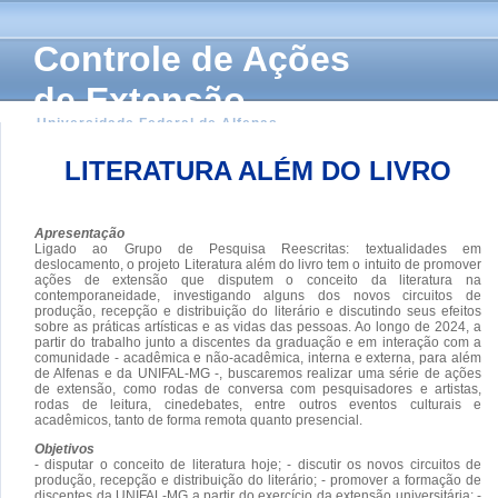
Controle de Ações
de Extensão
Universidade Federal de Alfenas
LITERATURA ALÉM DO LIVRO
Apresentação
Ligado ao Grupo de Pesquisa Reescritas: textualidades em
deslocamento, o projeto Literatura além do livro tem o intuito de promover
ações de extensão que disputem o conceito da literatura na
contemporaneidade, investigando alguns dos novos circuitos de
produção, recepção e distribuição do literário e discutindo seus efeitos
sobre as práticas artísticas e as vidas das pessoas. Ao longo de 2024, a
partir do trabalho junto a discentes da graduação e em interação com a
comunidade - acadêmica e não-acadêmica, interna e externa, para além
de Alfenas e da UNIFAL-MG -, buscaremos realizar uma série de ações
de extensão, como rodas de conversa com pesquisadores e artistas,
rodas de leitura, cinedebates, entre outros eventos culturais e
acadêmicos, tanto de forma remota quanto presencial.
Objetivos
- disputar o conceito de literatura hoje; - discutir os novos circuitos de
produção, recepção e distribuição do literário; - promover a formação de
discentes da UNIFAL-MG a partir do exercício da extensão universitária; -