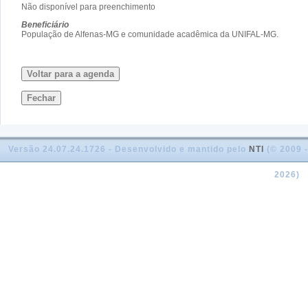
Não disponível para preenchimento
Beneficiário
População de Alfenas-MG e comunidade acadêmica da UNIFAL-MG.
Voltar para a agenda
Fechar
Versão 24.07.24.1726 - Desenvolvido e mantido pelo
NTI
(© 2009 -
2026)