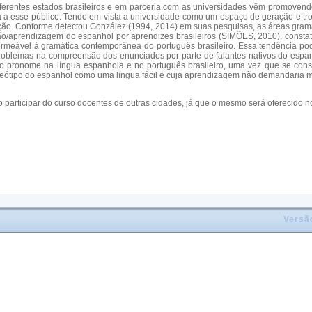
iferentes estados brasileiros e em parceria com as universidades vêm promovendo
uada a esse público. Tendo em vista a universidade como um espaço de geração e
 ação. Conforme detectou González (1994, 2014) em suas pesquisas, as áreas grama
ão/aprendizagem do espanhol por aprendizes brasileiros (SIMÕES, 2010), consta
rmeável à gramática contemporânea do português brasileiro. Essa tendência pod
 problemas na compreensão dos enunciados por parte de falantes nativos do espan
do pronome na língua espanhola e no português brasileiro, uma vez que se co
ótipo do espanhol como uma língua fácil e cuja aprendizagem não demandaria m
participar do curso docentes de outras cidades, já que o mesmo será oferecido n
Versã