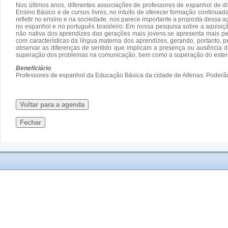
Nos últimos anos, diferentes associações de professores de espanhol de d
Ensino Básico e de cursos livres, no intuito de oferecer formação contin
refletir no ensino e na sociedade, nos parece importante a proposta dessa
no espanhol e no português brasileiro. Em nossa pesquisa sobre a aquisiç
não nativa dos aprendizes das gerações mais jovens se apresenta mais pe
com características da língua materna dos aprendizes, gerando, portanto,
observar as diferenças de sentido que implicam a presença ou ausência 
superação dos problemas na comunicação, bem como a superação do estere
Beneficiário
Professores de espanhol da Educação Básica da cidade de Alfenas. Poderão 
Voltar para a agenda
Fechar