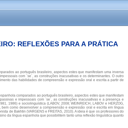
RO: REFLEXÕES PARA A PRÁTICA
parados ao português brasileiro, aspectos estes que manifestam uma inversa
 impessoais com `se`, as construções inacusativas e os determinantes. O outro
mento das habilidades de compreensão e expressão oral e escrita a partir de
 espanhola comparados ao português brasileiro, aspectos estes que manifestam
s passivas e impessoais com `se`, as construções inacusativas e a presença e
Y, 1981, 1986) e sociolinguística (LABOV, 2008; WEINREICH, LABOV e HERZOG,
o, bem como desenvolver a compreensão e expressão oral e escrita em língua
ionista de Bakhtin (VARGENS e FREITAS, 2010). A ideia é que os professores do
sino da língua espanhola que possibilitem tanto uma reflexão linguística quanto