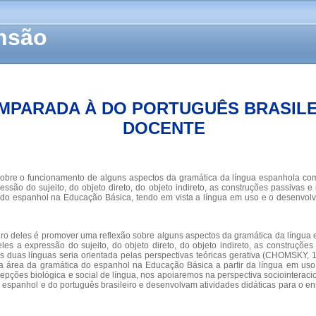
ensão
MPARADA À DO PORTUGUÊS BRASILEI
DOCENTE
sobre o funcionamento de alguns aspectos da gramática da língua espanhola com
são do sujeito, do objeto direto, do objeto indireto, as construções passivas e
 do espanhol na Educação Básica, tendo em vista a língua em uso e o desenvolvi
iro deles é promover uma reflexão sobre alguns aspectos da gramática da língua
s a expressão do sujeito, do objeto direto, do objeto indireto, as construçõe
das duas línguas seria orientada pelas perspectivas teóricas gerativa (CHOMSK
sa área da gramática do espanhol na Educação Básica a partir da língua em us
cepções biológica e social de língua, nos apoiaremos na perspectiva sociointerac
o espanhol e do português brasileiro e desenvolvam atividades didáticas para o en