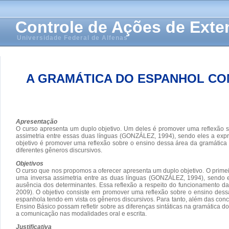
Controle de Ações de Ext
Universidade Federal de Alfenas
A GRAMÁTICA DO ESPANHOL CO
Apresentação
O curso apresenta um duplo objetivo. Um deles é promover uma reflexão 
assimetria entre essas duas línguas (GONZÁLEZ, 1994), sendo eles a expres
objetivo é promover uma reflexão sobre o ensino dessa área da gramática
diferentes gêneros discursivos.
Objetivos
O curso que nos propomos a oferecer apresenta um duplo objetivo. O prime
uma inversa assimetria entre as duas línguas (GONZÁLEZ, 1994), sendo ele
ausência dos determinantes. Essa reflexão a respeito do funcionamento 
2009). O objetivo consiste em promover uma reflexão sobre o ensino des
espanhola tendo em vista os gêneros discursivos. Para tanto, além das con
Ensino Básico possam refletir sobre as diferenças sintáticas na gramática d
a comunicação nas modalidades oral e escrita.
Justificativa