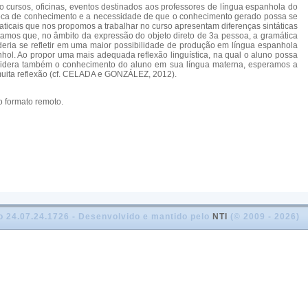
 cursos, oficinas, eventos destinados aos professores de língua espanhola do
 troca de conhecimento e a necessidade de que o conhecimento gerado possa se
ticais que nos propomos a trabalhar no curso apresentam diferenças sintáticas
tamos que, no âmbito da expressão do objeto direto de 3a pessoa, a gramática
eria se refletir em uma maior possibilidade de produção em língua espanhola
hol. Ao propor uma mais adequada reflexão linguística, na qual o aluno possa
nsidera também o conhecimento do aluno em sua língua materna, esperamos a
uita reflexão (cf. CELADA e GONZÁLEZ, 2012).
o formato remoto.
o 24.07.24.1726 - Desenvolvido e mantido pelo
NTI
(© 2009 - 2026)