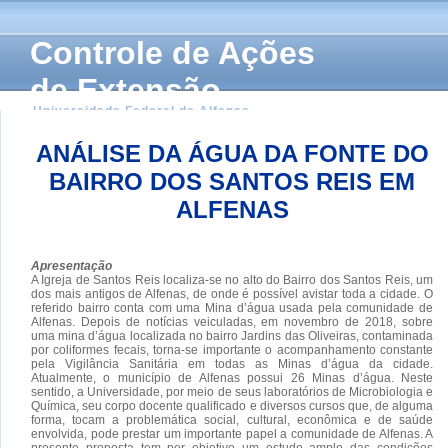
Controle de Ações
de Extensão
Universidade Federal de Alfenas
ANÁLISE DA ÁGUA DA FONTE DO
BAIRRO DOS SANTOS REIS EM
ALFENAS
Apresentação
A Igreja de Santos Reis localiza-se no alto do Bairro dos Santos Reis, um
dos mais antigos de Alfenas, de onde é possível avistar toda a cidade. O
referido bairro conta com uma Mina d’água usada pela comunidade de
Alfenas. Depois de notícias veiculadas, em novembro de 2018, sobre
uma mina d’água localizada no bairro Jardins das Oliveiras, contaminada
por coliformes fecais, torna-se importante o acompanhamento constante
pela Vigilância Sanitária em todas as Minas d’água da cidade.
Atualmente, o município de Alfenas possui 26 Minas d’água. Neste
sentido, a Universidade, por meio de seus laboratórios de Microbiologia e
Química, seu corpo docente qualificado e diversos cursos que, de alguma
forma, tocam a problemática social, cultural, econômica e de saúde
envolvida, pode prestar um importante papel a comunidade de Alfenas. A
presente proposta tem por objetivo um estudo amplo das condições