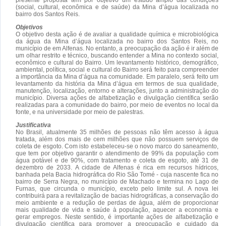
(social, cultural, econômica e de saúde) da Mina d’água localizada no
bairro dos Santos Reis.
Objetivos
O objetivo desta ação é de avaliar a qualidade química e microbiológica
da água da Mina d’água localizada no bairro dos Santos Reis, no
município de em Alfenas. No entanto, a preocupação da ação é ir além de
um olhar restrito e técnico, buscando entender a Mina no contexto social,
econômico e cultural do Bairro. Um levantamento histórico, demográfico,
ambiental, política, social e cultural do Bairro será feito para compreender
a importância da Mina d’água na comunidade. Em paralelo, será feito um
levantamento da história da Mina d’água em termos de sua qualidade,
manutenção, localização, entorno e alterações, junto a administração do
município. Diversa ações de alfabetização e divulgação científica serão
realizadas para a comunidade do bairro, por meio de eventos no local da
fonte, e na universidade por meio de palestras.
Justificativa
No Brasil, atualmente 35 milhões de pessoas não têm acesso à água
tratada, além dos mais de cem milhões que não possuem serviços de
coleta de esgoto. Com isto estabeleceu-se o novo marco do saneamento,
que tem por objetivo garantir o atendimento de 99% da população com
água potável e de 90%, com tratamento e coleta de esgoto, até 31 de
dezembro de 2033. A cidade de Alfenas é rica em recursos hídricos,
banhada pela Bacia hidrográfica do Rio São Tomé - cuja nascente fica no
bairro de Serra Negra, no município de Machado e termina no Lago de
Furnas, que circunda o município, exceto pelo limite sul. A nova lei
contribuirá para a revitalização de bacias hidrográficas, a conservação do
meio ambiente e a redução de perdas de água, além de proporcionar
mais qualidade de vida e saúde à população, aquecer a economia e
gerar empregos. Neste sentido, é importante ações de alfabetização e
divulgação científica para promover a preocupação e cuidado da