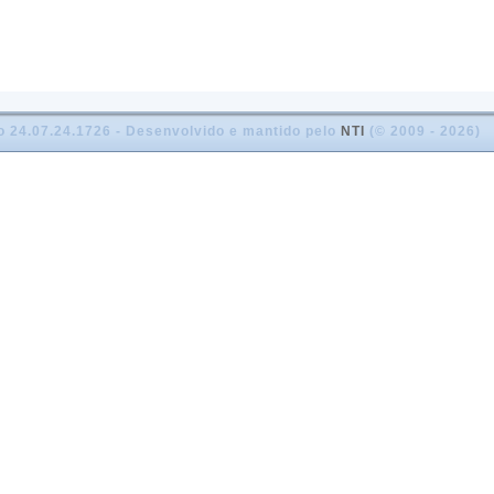
o 24.07.24.1726 - Desenvolvido e mantido pelo
NTI
(© 2009 - 2026)