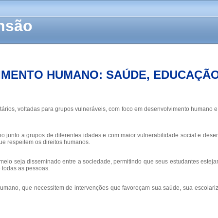
ensão
IMENTO HUMANO: SAÚDE, EDUCAÇÃO
tários, voltadas para grupos vulneráveis, com foco em desenvolvimento humano e 
ho junto a grupos de diferentes idades e com maior vulnerabilidade social e des
e respeitem os direitos humanos.
 meio seja disseminado entre a sociedade, permitindo que seus estudantes estej
e todas as pessoas.
 humano, que necessitem de intervenções que favoreçam sua saúde, sua escolariza