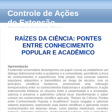
Controle de Ações
de Extensão
Universidade Federal de Alfenas
RAÍZES DA CIÊNCIA: PONTES
ENTRE CONHECIMENTO
POPULAR E ACADÊMICO
Apresentação
A extensão universitária desempenha um papel crucial ao estabelecer um
diálogo bidirecional entre a academia e a comunidade, permitindo a troca
de conhecimentos e experiências. Este projeto visa conectar saberes
populares, adquiridos e transmitidos ao longo de séculos, com os
princípios científicos modernos, promovendo uma interação
enriquecedora entre os conhecimentos tradicionais e acadêmicos. A ação
extensionista fortalece os vínculos entre a universidade e a sociedade,
valoriza e preserva o patrimônio cultural local, transformando o saber
comum em conhecimento científico aplicado. "Raízes da Ciência: Pontes
entre Conhecimento Popular e Acadêmico" busca resgatar e valorizar
saberes populares, explorando suas bases científicas e aplicando esses
conhecimentos em diversas áreas, como plantas medicinais, corantes
naturais, alimentos orgânicos, medicamentos naturais, solo e agricultura,