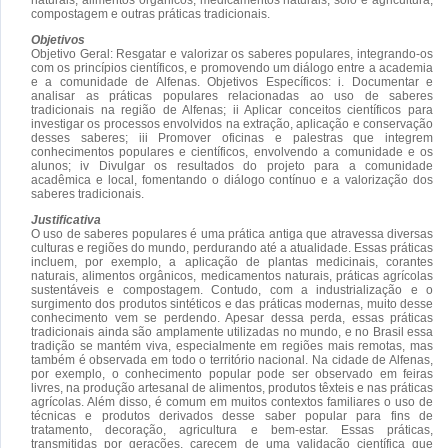
compostagem e outras práticas tradicionais.
Objetivos
Objetivo Geral: Resgatar e valorizar os saberes populares, integrando-os
com os princípios científicos, e promovendo um diálogo entre a academia
e a comunidade de Alfenas. Objetivos Específicos: i. Documentar e
analisar as práticas populares relacionadas ao uso de saberes
tradicionais na região de Alfenas; ii Aplicar conceitos científicos para
investigar os processos envolvidos na extração, aplicação e conservação
desses saberes; iii Promover oficinas e palestras que integrem
conhecimentos populares e científicos, envolvendo a comunidade e os
alunos; iv Divulgar os resultados do projeto para a comunidade
acadêmica e local, fomentando o diálogo contínuo e a valorização dos
saberes tradicionais.
Justificativa
O uso de saberes populares é uma prática antiga que atravessa diversas
culturas e regiões do mundo, perdurando até a atualidade. Essas práticas
incluem, por exemplo, a aplicação de plantas medicinais, corantes
naturais, alimentos orgânicos, medicamentos naturais, práticas agrícolas
sustentáveis e compostagem. Contudo, com a industrialização e o
surgimento dos produtos sintéticos e das práticas modernas, muito desse
conhecimento vem se perdendo. Apesar dessa perda, essas práticas
tradicionais ainda são amplamente utilizadas no mundo, e no Brasil essa
tradição se mantém viva, especialmente em regiões mais remotas, mas
também é observada em todo o território nacional. Na cidade de Alfenas,
por exemplo, o conhecimento popular pode ser observado em feiras
livres, na produção artesanal de alimentos, produtos têxteis e nas práticas
agrícolas. Além disso, é comum em muitos contextos familiares o uso de
técnicas e produtos derivados desse saber popular para fins de
tratamento, decoração, agricultura e bem-estar. Essas práticas,
transmitidas por gerações, carecem de uma validação científica que