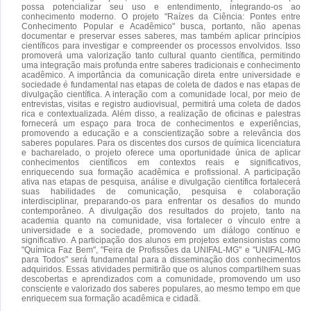
possa potencializar seu uso e entendimento, integrando-os ao
conhecimento moderno. O projeto "Raízes da Ciência: Pontes entre
Conhecimento Popular e Acadêmico" busca, portanto, não apenas
documentar e preservar esses saberes, mas também aplicar princípios
científicos para investigar e compreender os processos envolvidos. Isso
promoverá uma valorização tanto cultural quanto científica, permitindo
uma integração mais profunda entre saberes tradicionais e conhecimento
acadêmico. A importância da comunicação direta entre universidade e
sociedade é fundamental nas etapas de coleta de dados e nas etapas de
divulgação científica. A interação com a comunidade local, por meio de
entrevistas, visitas e registro audiovisual, permitirá uma coleta de dados
rica e contextualizada. Além disso, a realização de oficinas e palestras
fornecerá um espaço para troca de conhecimentos e experiências,
promovendo a educação e a conscientização sobre a relevância dos
saberes populares. Para os discentes dos cursos de química licenciatura
e bacharelado, o projeto oferece uma oportunidade única de aplicar
conhecimentos científicos em contextos reais e significativos,
enriquecendo sua formação acadêmica e profissional. A participação
ativa nas etapas de pesquisa, análise e divulgação científica fortalecerá
suas habilidades de comunicação, pesquisa e colaboração
interdisciplinar, preparando-os para enfrentar os desafios do mundo
contemporâneo. A divulgação dos resultados do projeto, tanto na
academia quanto na comunidade, visa fortalecer o vínculo entre a
universidade e a sociedade, promovendo um diálogo contínuo e
significativo. A participação dos alunos em projetos extensionistas como
"Química Faz Bem", "Feira de Profissões da UNIFAL-MG" e "UNIFAL-MG
para Todos" será fundamental para a disseminação dos conhecimentos
adquiridos. Essas atividades permitirão que os alunos compartilhem suas
descobertas e aprendizados com a comunidade, promovendo um uso
consciente e valorizado dos saberes populares, ao mesmo tempo em que
enriquecem sua formação acadêmica e cidadã.