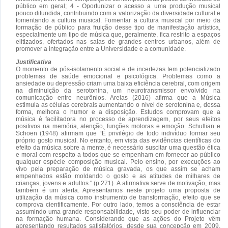
público em geral; 4 - Oportunizar o acesso a uma produção musical
pouco difundida, contribuindo com a valorização da diversidade cultural e
fomentando a cultura musical. Fomentar a cultura musical por meio da
formação de público para fruição desse tipo de manifestação artística,
especialmente um tipo de música que, geralmente, fica restrito a espaços
elitizados, ofertados nas salas de grandes centros urbanos, além de
promover a integração entre a Universidade e a comunidade.
Justificativa
O momento de pós-isolamento social e de incertezas tem potencializado
problemas de saúde emocional e psicológica. Problemas como a
ansiedade ou depressão criam uma baixa eficiência cerebral, com origem
na diminuição da serotonina, um neurotransmissor envolvido na
comunicação entre neurônios. Areias (2016) afirma que a Música
estimula as células cerebrais aumentando o nível de serotonina e, dessa
forma, melhora o humor e a disposição. Estudos comprovam que a
música é facilitadora no processo de aprendizagem, por seus efeitos
positivos na memória, atenção, funções motoras e emoção. Schullian e
Schoen (1948) afirmam que “É privilégio de todo indivíduo formar seu
próprio gosto musical. No entanto, em vista das evidências científicas do
efeito da música sobre a mente, é necessário suscitar uma questão ética
e moral com respeito a todos que se empenham em fornecer ao público
qualquer espécie composição musical. Pelo ensino, por execuções ao
vivo pela preparação de música gravada, os que assim se acham
empenhados estão moldando o gosto e as atitudes de milhares de
crianças, jovens e adultos." (p.271). A afirmativa serve de motivação, mas
também é um alerta. Apresentamos neste projeto uma proposta de
utilização da música como instrumento de transformação, efeito que se
comprova cientificamente. Por outro lado, temos a consciência de estar
assumindo uma grande responsabilidade, visto seu poder de influenciar
na formação humana. Considerando que as ações do Projeto vêm
apresentando resultados satisfatórios, desde sua concepção em 2009,