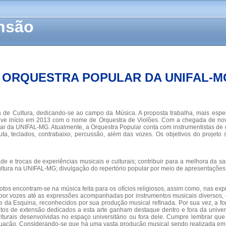
ensão
ORQUESTRA POPULAR DA UNIFAL-M
 de Cultura, dedicando-se ao campo da Música. A proposta trabalha, mais esp
e início em 2013 com o nome de Orquestra de Violões. Com a chegada de novos i
 da UNIFAL-MG. Atualmente, a Orquestra Popular conta com instrumentistas de d
 flauta, teclados, contrabaixo, percussão, além das vozes. Os objetivos do projet
de e trocas de experiências musicais e culturais; contribuir para a melhora da 
ultura na UNIFAL-MG; divulgação do repertório popular por meio de apresentações
motos encontram-se na música feita para os ofícios religiosos, assim como, nas ex
r vozes até as expressões acompanhadas por instrumentos musicais diversos, el
da Esquina, reconhecidos por sua produção musical refinada. Por sua vez, a forte
tos de extensão dedicados a esta arte ganham destaque dentro e fora da univ
ulturais desenvolvidas no espaço universitário ou fora dele. Cumpre lembrar q
uação. Considerando-se que há uma vasta produção musical sendo realizada em 