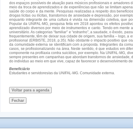
dos espaços possíveis de atuação para músicos profissionais e amadores d
meio da troca de aprendizados e de experiências que não se limitam apena
saúde do corpo e da mente. Pesquisas realizadas a respeito dos benefício
drogas lícitas ou ilícitas, transtornos de ansiedade e depressão, por exemp
enquanto integrante de uma cultura é vivida na dimensão coletiva, que p
Popular da UNIFAL-MG, pesquisa feita em 2018 apontou os efeitos positivo
aprendizado diversos por meio de instrumentos e canto. Tendo em mente a 
universitário. As categorias “familiar” e “estranho”, a saudade, o êxodo, 
frequentemente, têm de deixar sua cidade de origem, sua família – logo, a 
profissional (ERBISTE, 2018, p.35). Não obstante o impacto positivo que
da comunidade externa se identificam com a proposta. Integrantes da com
casos, se profissionalizando na área. Neste sentido, é que estudos em d
componente na profilaxia contra suicídios, por exemplo. Na UNIFAL-MG, dive
sempre presentes em campanhas que abordam transtornos de ansiedade, depr
do indivíduo ao meio em que vive, capaz de favorecer o desenvolvimento de 
Beneficiário
Estudantes e servidores/as da UNIFAL-MG. Comunidade externa.
Voltar para a agenda
Fechar