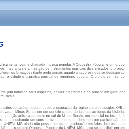
G
ecificamente, com a chamada música popular. A Orquestra Popular é um grupo
ntegrantes e a inserção de instrumentos musicais diversificados, o projeto
iferentes formações (tanto profissionais quanto amadores), que se dedicam ao
o são: o estudo e a prática musical de repertório popular. O projeto vem sendo
saúde (em todos os seus aspectos) dos/as integrantes e do público em geral por
 musicais.
pressões de caráter popular desde a ocupação da região entre os séculos XVII e
evaram Minas Gerais em um perfeito celeiro de talentos ao longo da história.
 tradição artística presente no sul de Minas Gerais, em especial no tocante à
ersidade, mostrando um considerável aumento da demanda por participação de
ue a UNIFAL-MG ainda não possui cursos de graduação em Artes, fato este que
Alfenas, o projeto Orquestra Popular da UNIFAL-MG busca se constituir em um