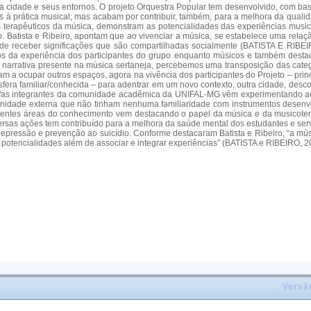
a cidade e seus entornos. O projeto Orquestra Popular tem desenvolvido, com ba
s à prática musical, mas acabam por contribuir, também, para a melhora da quali
s terapêuticos da música, demonstram as potencialidades das experiências musi
lo. Batista e Ribeiro, apontam que ao vivenciar a música, se estabelece uma rela
ode receber significações que são compartilhadas socialmente (BATISTA E RIBEIR
s da experiência dos participantes do grupo enquanto músicos e também destaco
narrativa presente na música sertaneja, percebemos uma transposição das catego
passam a ocupar outros espaços, agora na vivência dos participantes do Projeto –
esfera familiar/conhecida – para adentrar em um novo contexto, outra cidade, des
 os/as integrantes da comunidade acadêmica da UNIFAL-MG vêm experimentando ao 
unidade externa que não tinham nenhuma familiaridade com instrumentos desenv
iferentes áreas do conhecimento vem destacando o papel da música e da musicote
rsas ações tem contribuído para a melhora da saúde mental dos estudantes e servi
essão e prevenção ao suicídio. Conforme destacaram Batista e Ribeiro, “a músic
potencialidades além de associar e integrar experiências” (BATISTA e RIBEIRO, 2
Versã