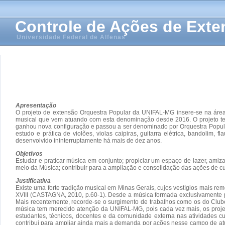
Controle de Ações de Ext
Universidade Federal de Alfenas
Apresentação
O projeto de extensão Orquestra Popular da UNIFAL-MG insere-se na área
musical que vem atuando com esta denominação desde 2016. O projeto tev
ganhou nova configuração e passou a ser denominado por Orquestra Popular
estudo e prática de violões, violas caipiras, guitarra elétrica, bandolim,
desenvolvido ininterruptamente há mais de dez anos.
Objetivos
Estudar e praticar música em conjunto; propiciar um espaço de lazer, amiza
meio da Música; contribuir para a ampliação e consolidação das ações de c
Justificativa
Existe uma forte tradição musical em Minas Gerais, cujos vestígios mais re
XVIII (CASTAGNA, 2010, p.60-1). Desde a música formada exclusivamente po
Mais recentemente, recorde-se o surgimento de trabalhos como os do Clube 
música tem merecido atenção da UNIFAL-MG, pois cada vez mais, os proje
estudantes, técnicos, docentes e da comunidade externa nas atividades c
contribui para ampliar ainda mais a demanda por ações nesse campo de at