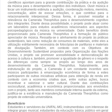
científicos apontam para a grande contribuição da prática e da audição
da música para o desempenho cognitivo dos indivíduos. Ouvir música e
tocar um instrumento estimula a audição, coordenação motora, memória,
concentração, além de evocar emoções, o que contribui para o
relacionamento interpessoal. Dessa forma, é possível ressaltar a
relevância da Camerata Theophillus para o desenvolvimento cognitivo
dos integrantes. Diante dessa possibilidade, o projeto pode atuar como
um laboratório para estudos acadêmicos relacionados aos aspectos
psicopedagógicos da música na universidade. Outro benefício direto
proporcionado pela Camerata Theophillus é a formação de público
apreciador de música. Ressalta-se o alinhamento do projeto às práticas
sustentáveis, tais como redução de consumos de materiais, entre eles a
utilização estritamente necessária de fotocópias de partituras e materiais
de divulgação. Também, em contexto com os Objetivos de
Desenvolvimento Sustentável propostos pela Organização das Nações
Unidas, o projeto vai promover acessibilidade e democratização de
acesso à cultura e, também, promover a igualdade de gênero e o respeito
às diferenças como sempre se propôs ao longo dos anos de
desenvolvimento da Camerata Theophillus. Naturalmente, pela
estruturação do projeto, a Camerata é um constante incentivo aos
músicos participantes à emancipação econômica de forma a estes
participarem de outras iniciativas artísticas para obtenção de renda em
contexto com a economia criativa que, entre outras ações, busca
incentivar e valorizar o setor cultural. Diante das contribuições
sociocultural, acadêmica e econômica proporcionadas aos envolvidos
com o projeto, tanto aos membros comunidade interna quanto da externa,
justifica-se a existência e manutenção da Camerata Theophillus como
projeto de extensão universitária.
Beneficiário
Estudantes e servidores da UNIFAL-MG; instrumentistas com interesse de
integrar grupo musical; estudantes da educação básica; público em geral