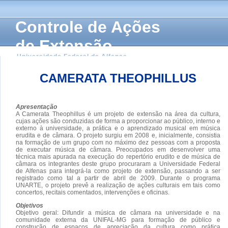
Controle de Ações
de Extensão
Universidade Federal de Alfenas
CAMERATA THEOPHILLUS
Apresentação
A Camerata Theophillus é um projeto de extensão na área da cultura,
cujas ações são conduzidas de forma a proporcionar ao público, interno e
externo à universidade, a prática e o aprendizado musical em música
erudita e de câmara. O projeto surgiu em 2008 e, inicialmente, consistia
na formação de um grupo com no máximo dez pessoas com a proposta
de executar música de câmara. Preocupados em desenvolver uma
técnica mais apurada na execução do repertório erudito e de música de
câmara os integrantes deste grupo procuraram a Universidade Federal
de Alfenas para integrá-la como projeto de extensão, passando a ser
registrado como tal a partir de abril de 2009. Durante o programa
UNARTE, o projeto prevê a realização de ações culturais em tais como
concertos, recitais comentados, intervenções e oficinas.
Objetivos
Objetivo geral: Difundir a música de câmara na universidade e na
comunidade externa da UNIFAL-MG para formação de público e
construção de espaços de apreciação da cultura como prática