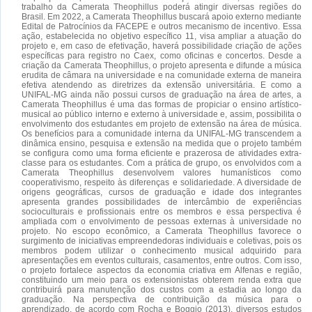
trabalho da Camerata Theophillus poderá atingir diversas regiões do
Brasil. Em 2022, a Camerata Theophillus buscará apoio externo mediante
Edital de Patrocínios da FACEPE e outros mecanismo de incentivo. Essa
ação, estabelecida no objetivo específico 11, visa ampliar a atuação do
projeto e, em caso de efetivação, haverá possibilidade criação de ações
específicas para registro no Caex, como oficinas e concertos. Desde a
criação da Camerata Theophillus, o projeto apresenta e difunde a música
erudita de câmara na universidade e na comunidade externa de maneira
efetiva atendendo as diretrizes da extensão universitária. E como a
UNIFAL-MG ainda não possui cursos de graduação na área de artes, a
Camerata Theophillus é uma das formas de propiciar o ensino artístico-
musical ao público interno e externo à universidade e, assim, possibilita o
envolvimento dos estudantes em projeto de extensão na área de música.
Os benefícios para a comunidade interna da UNIFAL-MG transcendem a
dinâmica ensino, pesquisa e extensão na medida que o projeto também
se configura como uma forma eficiente e prazerosa de atividades extra-
classe para os estudantes. Com a prática de grupo, os envolvidos com a
Camerata Theophillus desenvolvem valores humanísticos como
cooperativismo, respeito às diferenças e solidariedade. A diversidade de
origens geográficas, cursos de graduação e idade dos integrantes
apresenta grandes possibilidades de intercâmbio de experiências
socioculturais e profissionais entre os membros e essa perspectiva é
ampliada com o envolvimento de pessoas externas à universidade no
projeto. No escopo econômico, a Camerata Theophillus favorece o
surgimento de iniciativas empreendedoras individuais e coletivas, pois os
membros podem utilizar o conhecimento musical adquirido para
apresentações em eventos culturais, casamentos, entre outros. Com isso,
o projeto fortalece aspectos da economia criativa em Alfenas e região,
constituindo um meio para os extensionistas obterem renda extra que
contribuirá para manutenção dos custos com a estadia ao longo da
graduação. Na perspectiva de contribuição da música para o
aprendizado, de acordo com Rocha e Boggio (2013), diversos estudos