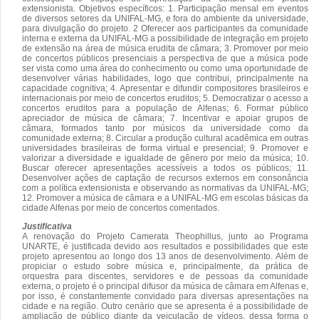
extensionista. Objetivos específicos: 1. Participação mensal em eventos
de diversos setores da UNIFAL-MG, e fora do ambiente da universidade,
para divulgação do projeto. 2 Oferecer aos participantes da comunidade
interna e externa da UNIFAL-MG a possibilidade de integração em projeto
de extensão na área de música erudita de câmara; 3. Promover por meio
de concertos públicos presenciais a perspectiva de que a música pode
ser vista como uma área do conhecimento ou como uma oportunidade de
desenvolver várias habilidades, logo que contribui, principalmente na
capacidade cognitiva; 4. Apresentar e difundir compositores brasileiros e
internacionais por meio de concertos eruditos; 5. Democratizar o acesso a
concertos eruditos para a população de Alfenas; 6. Formar público
apreciador de música de câmara; 7. Incentivar e apoiar grupos de
câmara, formados tanto por músicos da universidade como da
comunidade externa; 8. Circular a produção cultural acadêmica em outras
universidades brasileiras de forma virtual e presencial; 9. Promover e
valorizar a diversidade e igualdade de gênero por meio da música; 10.
Buscar oferecer apresentações acessíveis a todos os públicos; 11.
Desenvolver ações de captação de recursos externos em consonância
com a política extensionista e observando as normativas da UNIFAL-MG;
12. Promover a música de câmara e a UNIFAL-MG em escolas básicas da
cidade Alfenas por meio de concertos comentados.
Justificativa
A renovação do Projeto Camerata Theophillus, junto ao Programa
UNARTE, é justificada devido aos resultados e possibilidades que este
projeto apresentou ao longo dos 13 anos de desenvolvimento. Além de
propiciar o estudo sobre música e, principalmente, da prática de
orquestra para discentes, servidores e de pessoas da comunidade
externa, o projeto é o principal difusor da música de câmara em Alfenas e,
por isso, é constantemente convidado para diversas apresentações na
cidade e na região. Outro cenário que se apresenta é a possibilidade de
ampliação de público diante da veiculação de vídeos, dessa forma o