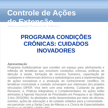
Controle de Ações
de Extensão
Universidade Federal de Alfenas
PROGRAMA CONDIÇÕES
CRÔNICAS: CUIDADOS
INOVADORES
Apresentação
Programa multidisciplinar que constitui um espaço para alinhamento e
reflexão de temáticas que envolvem condições crônicas, políticas de
atenção à saúde, formação de recursos humanos, capacitação de
cuidadores e referenciais teóricos e metodológicos para a implementação
de ações inovadoras e a produção do conhecimento científico. As
temáticas cronicidade e cuidado convergem aos interesses dos projetos
vinculados DIPER; Viva bem com uma estomia; Cuidando da gente;
Renascer; e, Práticas Integrativas e Complementares. As ações estão
alinhadas à Agenda Nacional de Prioridades em Pesquisa e ao Objetivo
3 dos ODS/ONU. As atividades serão desenvolvidas por meio de oficinas,
eventos, ações de educação e de cuidado voltados para a comunidade ,
em parcerias com a Santa Casa de Alfenas e a Clinica de Especialidades
Médicas da FAMED-UNIFAL/MG.