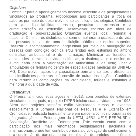
Objetivos
Contribuir para o aperfeiçoamento docente, discente e de pesquisadores
vinculados ao programa; Proporcionar aos participantes a troca de
saberes por meio do desenvolvimento científico e tecnológico; Contribuir
para a indissociabilidade ensino, pesquisa e extensão e a
curricularização da extensão; Desenvolver estudos em nível de
graduação e pós-graduação; Organizar eventos local, regional e
nacional; Diminuir os distúrbios do sono e melhorar a qualidade de vida
de pessoas idosas de uma instituição pública de ensino superior;
Realizar o acompanhamento longitudinal por meio da navegação de
pessoas com condição crônica e/ou feridas e/ou estomias no âmbito
domiciliar, ambulatorial e de internação; Minimizar as tensões e
ansiedades utilizando atividades lúdicas, a risoterapia, e o ensino do
autocuidado para a valorização da autoestima e da vida; Criar o
ambulatório de feridas no centro de especialidades médicas da UNIFAL-
MG; Desenvolver ações de capacitação permanente aos profissionais
das instituições parceiras e à convite de outras instituições; Contribuir
para reduzir as complicações da cronicidade, feridas e estomias e
melhorar a qualidade de vida.
Justificativa
O Programa iniciou suas ações em 2013, com projetos de extensão
vinculados, dos quais, o projeto DIPER iniciou suas atividades em 1993.
Além dos projetos também estão vinculados cursos e eventos,
especialmente a Jornada Nacional de Pesquisa e e Extensão em
Cronicidade, realizada bianualmente e em parceria com os programas de
pós-graduação em Enfermagem da UFTM, UFSJ, UFJF, EERP/USP e
Associação Brasileira de Enfermagem. Este evento conta com a
participação dos mais renomados pesquisadores nacionais e
internacionais, o que tem contribuído para a divulgação do conhecimento
e a construção de parcerias para a realização de projetos multicêntrico