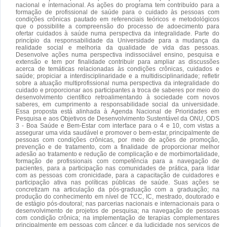
nacional e internacional. As ações do programa tem contribuído para a
formação de profissional de saúde para o cuidado às pessoas com
condições crônicas pautado em referenciais teóricos e metodológicos
que o possibilite a compreensão do processo de adoecimento para
ofertar cuidados à saúde numa perspectiva da integralidade. Parte do
princípio da responsabilidade da Universidade para a mudança da
realidade social e melhoria da qualidade de vida das pessoas.
Desenvolve ações numa perspectiva indissociável ensino, pesquisa e
extensão e tem por finalidade contribuir para ampliar as discussões
acerca de temáticas relacionadas às condições crônicas, cuidados e
saúde; propiciar a interdisciplinaridade e a multidisciplinaridade; refletir
sobre a atuação multiprofissional numa perspectiva da integralidade do
cuidado e proporcionar aos participantes a troca de saberes por meio do
desenvolvimento científico retroalimentando à sociedade com novos
saberes, em cumprimento a responsabilidade social da universidade.
Essa proposta está alinhada à Agenda Nacional de Prioridades em
Pesquisa e aos Objetivos de Desenvolvimento Sustentável da ONU, ODS
3 - Boa Saúde e Bem-Estar com interface para o 4 e 10, com vistas a
assegurar uma vida saudável e promover o bem-estar, principalmente de
pessoas com condições crônicas, por meio de ações de promoção,
prevenção e de tratamento, com a finalidade de proporcionar melhor
adesão ao tratamento e redução de complicação e de morbimortalidade,
formação de profissionais com competência para a navegação de
pacientes, para a participação nas comunidades de prática, para lidar
com as pessoas com cronicidade, para a capacitação de cuidadores e
participação ativa nas políticas públicas de saúde. Suas ações se
concretizam na articulação da pós-graduação com a graduação; na
produção do conhecimento em nível de TCC, IC, mestrado, doutorado e
de estágio pós-doutoral; nas parcerias nacionais e internacionais para o
desenvolvimento de projetos de pesquisa; na navegação de pessoas
com condição crônica; na implementação de terapias complementares
principalmente em pessoas com câncer, e da ludicidade nos serviços de