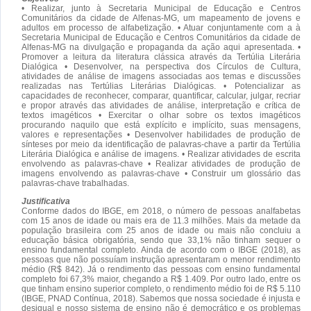
• Realizar, junto à Secretaria Municipal de Educação e Centros
Comunitários da cidade de Alfenas-MG, um mapeamento de jovens e
adultos em processo de alfabetização. • Atuar conjuntamente com a à
Secretaria Municipal de Educação e Centros Comunitários da cidade de
Alfenas-MG na divulgação e propaganda da ação aqui apresentada. •
Promover a leitura da literatura clássica através da Tertúlia Literária
Dialógica • Desenvolver, na perspectiva dos Círculos de Cultura,
atividades de análise de imagens associadas aos temas e discussões
realizadas nas Tertúlias Literárias Dialógicas. • Potencializar as
capacidades de reconhecer, comparar, quantificar, calcular, julgar, recriar
e propor através das atividades de análise, interpretação e crítica de
textos imagéticos • Exercitar o olhar sobre os textos imagéticos
procurando naquilo que está explícito e implícito, suas mensagens,
valores e representações • Desenvolver habilidades de produção de
sínteses por meio da identificação de palavras-chave a partir da Tertúlia
Literária Dialógica e análise de imagens. • Realizar atividades de escrita
envolvendo as palavras-chave • Realizar atividades de produção de
imagens envolvendo as palavras-chave • Construir um glossário das
palavras-chave trabalhadas.
Justificativa
Conforme dados do IBGE, em 2018, o número de pessoas analfabetas
com 15 anos de idade ou mais era de 11.3 milhões. Mais da metade da
população brasileira com 25 anos de idade ou mais não concluiu a
educação básica obrigatória, sendo que 33,1% não tinham sequer o
ensino fundamental completo. Ainda de acordo com o IBGE (2018), as
pessoas que não possuíam instrução apresentaram o menor rendimento
médio (R$ 842). Já o rendimento das pessoas com ensino fundamental
completo foi 67,3% maior, chegando a R$ 1.409. Por outro lado, entre os
que tinham ensino superior completo, o rendimento médio foi de R$ 5.110
(IBGE, PNAD Contínua, 2018). Sabemos que nossa sociedade é injusta e
desigual e nosso sistema de ensino não é democrático e os problemas