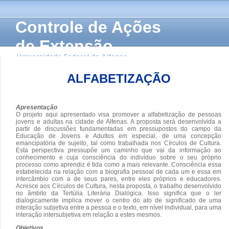
Controle de Ações
de Extensão
Universidade Federal de Alfenas
ALFABETIZAÇÃO
Apresentação
O projeto aqui apresentado visa promover a alfabetização de pessoas
jovens e adultas na cidade de Alfenas. A proposta será desenvolvida a
partir de discussões fundamentadas em pressupostos do campo da
Educação de Jovens e Adultos em especial, de uma concepção
emancipatória de sujeito, tal como trabalhada nos Círculos de Cultura.
Esta perspectiva pressupõe um caminho que vai da informação ao
conhecimento e cuja consciência do indivíduo sobre o seu próprio
processo como aprendiz é tida como a mais relevante. Consciência essa
estabelecida na relação com a biografia pessoal de cada um e essa em
intercâmbio com a de seus pares, entre eles próprios e educadores.
Acresce aos Círculos de Cultura, nesta proposta, o trabalho desenvolvido
no âmbito da Tertúlia Literária Dialógica. Isso significa que o ler
dialogicamente implica mover o centro do ato de significado de uma
interação subjetiva entre a pessoa e o texto, em nível individual, para uma
interação intersubjetiva em relação a estes mesmos.
Objetivos