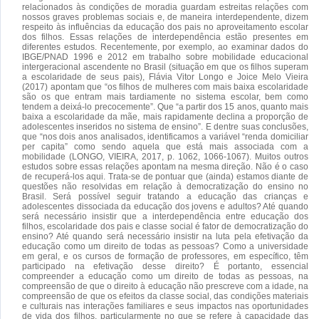
relacionados às condições de moradia guardam estreitas relações com
nossos graves problemas sociais e, de maneira interdependente, dizem
respeito às influências da educação dos pais no aproveitamento escolar
dos filhos. Essas relações de interdependência estão presentes em
diferentes estudos. Recentemente, por exemplo, ao examinar dados do
IBGE/PNAD 1996 e 2012 em trabalho sobre mobilidade educacional
intergeracional ascendente no Brasil (situação em que os filhos superam
a escolaridade de seus pais), Flávia Vitor Longo e Joice Melo Vieira
(2017) apontam que “os filhos de mulheres com mais baixa escolaridade
são os que entram mais tardiamente no sistema escolar, bem como
tendem a deixá-lo precocemente”. Que “a partir dos 15 anos, quanto mais
baixa a escolaridade da mãe, mais rapidamente declina a proporção de
adolescentes inseridos no sistema de ensino”. E dentre suas conclusões,
que “nos dois anos analisados, identificamos a variável “renda domiciliar
per capita” como sendo aquela que está mais associada com a
mobilidade (LONGO, VIEIRA, 2017, p. 1062, 1066-1067). Muitos outros
estudos sobre essas relações apontam na mesma direção. Não é o caso
de recuperá-los aqui. Trata-se de pontuar que (ainda) estamos diante de
questões não resolvidas em relação à democratização do ensino no
Brasil. Será possível seguir tratando a educação das crianças e
adolescentes dissociada da educação dos jovens e adultos? Até quando
será necessário insistir que a interdependência entre educação dos
filhos, escolaridade dos pais e classe social é fator de democratização do
ensino? Até quando será necessário insistir na luta pela efetivação da
educação como um direito de todas as pessoas? Como a universidade
em geral, e os cursos de formação de professores, em específico, têm
participado na efetivação desse direito? É portanto, essencial
compreender a educação como um direito de todas as pessoas, na
compreensão de que o direito à educação não prescreve com a idade, na
compreensão de que os efeitos da classe social, das condições materiais
e culturais nas interações familiares e seus impactos nas oportunidades
de vida dos filhos, particularmente no que se refere à capacidade das