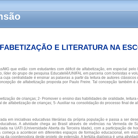
ensão
FABETIZAÇÃO E LITERATURA NA ES
as/MG que estão com estudantes com déficit de alfabetização, em especial pel
o, líder do grupo de pesquisa Educateliê/UNIFAL em parceria com bolsistas e volu
a cuja centralidade é ensinar as palavras a partir da leitura de autores clássicos
oncepção de alfabetização proposta por Paulo Freire. Tal concepção também é
betização de crianças; 2- Promover o ensino das habilidades de oralidade, leitura e
al de alfabetização de crianças; 5- Auxiliar na consolidação do processo final de 
rada em iniciativas educativas literárias da própria população e passa a ser de
ducativas. A atividade chega ao Brasil através de vivências na Verneda de S
ada na UATI (Universidade Aberta da Terceira Idade), com a participação de ho
gica começa a acontecer em diferentes espaços de formação educacional, em esco
a da coordenodora deste projeto de extensão. A tertúlia dialógica é uma atividad