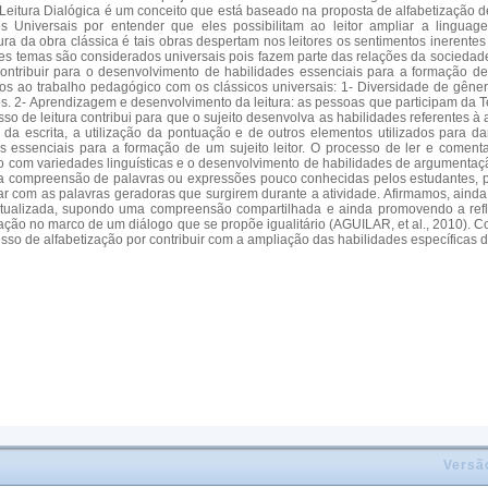
tura Dialógica é um conceito que está baseado na proposta de alfabetização de P
icos Universais por entender que eles possibilitam ao leitor ampliar a lingu
a da obra clássica é tais obras despertam nos leitores os sentimentos inerentes 
Esses temas são considerados universais pois fazem parte das relações da socied
 contribuir para o desenvolvimento de habilidades essenciais para a formação d
os ao trabalho pedagógico com os clássicos universais: 1- Diversidade de gêneros
s. 2- Aprendizagem e desenvolvimento da leitura: as pessoas que participam da Tert
sso de leitura contribui para que o sujeito desenvolva as habilidades referentes
to da escrita, a utilização da pontuação e de outros elementos utilizados para d
 essenciais para a formação de um sujeito leitor. O processo de ler e comenta
ntato com variedades linguísticas e o desenvolvimento de habilidades de argumenta
la compreensão de palavras ou expressões pouco conhecidas pelos estudantes, p
har com as palavras geradoras que surgirem durante a atividade. Afirmamos, ainda
tualizada, supondo uma compreensão compartilhada e ainda promovendo a reflexão
ção no marco de um diálogo que se propõe igualitário (AGUILAR, et al., 2010). C
esso de alfabetização por contribuir com a ampliação das habilidades específicas 
Versã