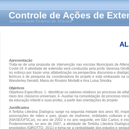
Controle de Ações de Ext
Universidade Federal de Alfenas
AL
Apresentação
Trata-se de uma proposta de intervenção nas escolas Municipais de Alfen
Covid-19. A atividade de extensão será conduzida pela profa Vanessa Girott
no esforço por trazer uma alfabetização na perspectiva discursiva e dialógic
teóricos e de pesquisa da coordenadora do projeto e está embasado na c
Wanderley Geraldi; Maria do Rosário Mortatti e Ana Luisa Smolka.
Objetivos
Objetivos Específicos: 1- Identificar os saberes relativos ao processo de alfa
meio dos clássicos universais; 4- Auxiliar na consolidação do processo inici
da educação infantil e suas profas, a partir das orientações do projeto
Justificativa
A Tertúlia Literária Dialógica surge na segunda metade dos anos 90, inspi
associações de mães e pais, grupo de mulheres, entidades culturais e e
(NIASE/UFSCar), no ano de 2002 e no ano seguinte, em São Carlos, é inici
Posteriormente, no ano de 2007, a atividade de Tertúlia Literária Dialó
envolvidos (GIROTTO, 2011) e torna-se a centralidade dos estudos e pesquis