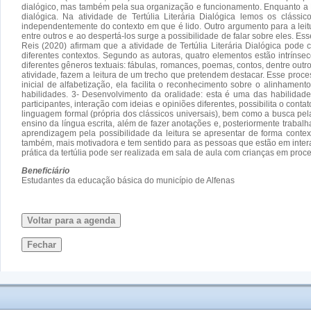
dialógico, mas também pela sua organização e funcionamento. Enquanto a Lei
dialógica. Na atividade de Tertúlia Literária Dialógica lemos os cláss
independentemente do contexto em que é lido. Outro argumento para a leitur
entre outros e ao despertá-los surge a possibilidade de falar sobre eles. 
Reis (2020) afirmam que a atividade de Tertúlia Literária Dialógica pode
diferentes contextos. Segundo as autoras, quatro elementos estão intrínsec
diferentes gêneros textuais: fábulas, romances, poemas, contos, dentre outro
atividade, fazem a leitura de um trecho que pretendem destacar. Esse proce
inicial de alfabetização, ela facilita o reconhecimento sobre o alinhamen
habilidades. 3- Desenvolvimento da oralidade: esta é uma das habilidades
participantes, interação com ideias e opiniões diferentes, possibilita o co
linguagem formal (própria dos clássicos universais), bem como a busca pe
ensino da língua escrita, além de fazer anotações e, posteriormente trabal
aprendizagem pela possibilidade da leitura se apresentar de forma contex
também, mais motivadora e tem sentido para as pessoas que estão em intera
prática da tertúlia pode ser realizada em sala de aula com crianças em proc
Beneficiário
Estudantes da educação básica do município de Alfenas
Voltar para a agenda
Fechar