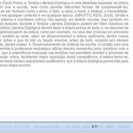
aulo Freire, a Tertúlia Literária Dialógica é uma atividade baseada na leitura
agem oral e escrita, bem como permite diferentes formas de compreendê-los,
ao ser humano como o amor, o ódio, a raiva, a fome, a tristeza, a honestidade,
ade em qualquer contexto e em qualquer época. (GIROTTO, REIS, 2018). Girotto e
e leitores e escritores críticos não apenas em âmbito escolar, mas também em
 textuais: durante a Tertúlia Literária Dialógica podem ser lidos clássicos de
úlia Literária Dialógica devem fazer a leitura prévia do texto e, no decorrer da
 à aprendizagem da leitura, como por exemplo, no caso das crianças em processo
ar sentido ao texto, além, de desenvolverem a leitura autônoma, dentre outras
r sobre o que foi lido ou falado envolve, antes de tudo, respeito aos demais
ção, dentre outras. 4- Desenvolvimento do sistema de escrita: o contato com uma
ermite à professora mediadora utilizar desses momentos para contribuir com o
, que a experiência realizada nas tertúlias nos permitem ampliar o processo de
 crítica, facilitando maior aquisição desta competência. A leitura torna-se,
om base nesses argumentos justificamos que a leitura dialógica promovida pela
dessa etapa escolar.
o 24.07.24.1726 - Desenvolvido e mantido pelo
NTI
(© 2009 - 2026)