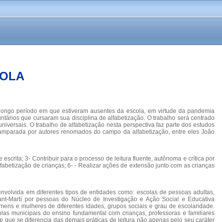
COLA
o longo período em que estiveram ausentes da escola, em virtude da pandemia
ntários que cursaram sua disciplina de alfabetização. O trabalho será centrado
 universais. O trabalho de alfabetização nesta perspectiva faz parte dos estudos
 amparada por autores renomados do campo da alfabetização, entre eles João
 escrita; 3- Contribuir para o processo de leitura fluente, autônoma e crítica por
alfabetização de crianças; 6- - Realizar ações de extensão junto com as crianças
senvolvida em diferentes tipos de entidades como: escolas de pessoas adultas,
ant-Martí por pessoas do Núcleo de Investigação e Ação Social e Educativa
mens e mulheres de diferentes idades, grupos sociais e grau de escolaridade.
las municipais do ensino fundamental com crianças, professoras e familiares
e que se diferencia das demais práticas de leitura não apenas pelo seu caráter