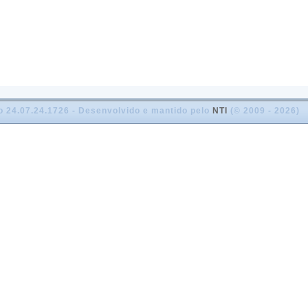
o 24.07.24.1726 - Desenvolvido e mantido pelo
NTI
(© 2009 - 2026)