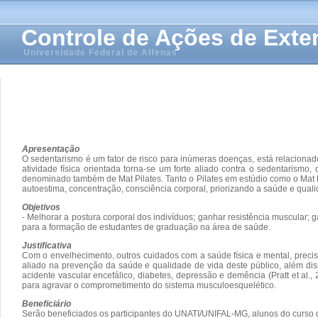
Controle de Ações de Ext
Universidade Federal de Alfenas
Apresentação
O sedentarismo é um fator de risco para inúmeras doenças, está relacion
atividade física orientada torna-se um forte aliado contra o sedentarism
denominado também de Mat Pilates. Tanto o Pilates em estúdio como o Mat Pi
autoestima, concentração, consciência corporal, priorizando a saúde e quali
Objetivos
- Melhorar a postura corporal dos indivíduos; ganhar resistência muscular; 
para a formação de estudantes de graduação na área de saúde.
Justificativa
Com o envelhecimento, outros cuidados com a saúde física e mental, precis
aliado na prevenção da saúde e qualidade de vida deste público, além diss
acidente vascular encefálico, diabetes, depressão e demência (Pratt et al.,
para agravar o comprometimento do sistema musculoesquelético.
Beneficiário
Serão beneficiados os participantes do UNATI/UNIFAL-MG, alunos do curso de