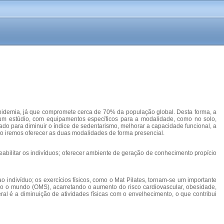
pidemia, já que compromete cerca de 70% da população global. Desta forma, a
em um estúdio, com equipamentos específicos para a modalidade, como no solo,
ado para diminuir o índice de sedentarismo, melhorar a capacidade funcional, a
eto iremos oferecer as duas modalidades de forma presencial.
reabilitar os indivíduos; oferecer ambiente de geração de conhecimento propício
indivíduo; os exercícios físicos, como o Mat Pilates, tornam-se um importante
todo o mundo (OMS), acarretando o aumento do risco cardiovascular, obesidade,
eral é a diminuição de atividades físicas com o envelhecimento, o que contribui