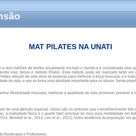
ensão
MAT PILATES NA UNATI
ado a dois milhões de mortes anualmente em todo o mundo e é considerada uma e
o, dentre elas, temos o método Pilates. Esse método pode ser realizado tanto 
lates utilizam de uma série de posturas para melhorar a força muscular, e é indic
dade de vida, o que se torna uma atividade importante para os idosos. Neste proj
ganhar flexibilidade muscular; melhorar a qualidade de vida; promover, prevenir e 
am de uma atenção especial. Vários são os sintomas que o envelhecimento trás ao 
o, a inatividade física é o quarto fator principal de risco para mortalidade em 
 2014; Blondell et al., 2014; Lee et al., 2012). Outra tendência da população em g
 fisioterapia e Professores.