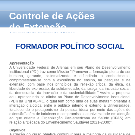
Controle de Ações
de Extensão
Universidade Federal de Alfenas
FORMADOR POLÍTICO SOCIAL
Apresentação
A Universidade Federal de Alfenas em seu Plano de Desenvolvimento
Institucional (PDI) traz como Missão " Promover a formação plena do ser
humano, gerando, sistematizando e difundindo o conhecimento,
comprometendo-se com a excelência no ensino, na pesquisa e na
extensão, com base nos princípios da reflexão crítica, da ética, da
liberdade de expressão, da solidariedade, da justiça, da inclusão social,
da democracia, da inovação e da sustentabilidade.” Assim, a proposta
aqui apresentada se alinha ao Plano de Desenvolvimento Institucional
(PDI) da UNIFAL-MG, o qual tem como uma de suas metas “Fomentar a
interação dialógica entre o público interno e externo à Universidade,
fortalecendo o protagonismo da pessoa idosa por meio das ações de
extensão” além de fortalecer o compromisso da universidade em atenção
ao que orienta a Organização Pan-americana da Saúde (OPAS) em
relação a “Década do Envelhecimento Saudável (2021-2030)”.
Objetivos
A criação do curso objetiva contribuir para a melhoria da qualidade de