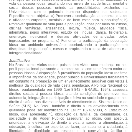
vida da pessoa idosa, auxiliando nos níveis de saúde física, mental e
social dessas pessoas, unindo as possibilidades existentes na
Universidade com o potencial humano disponível na sociedade.
Especificamente objetiva: a) Promover a socialização, autonomia, o lazer
e atividades corporais, mentais e de bem estar para a população; b)
Promover qualidade de vida para a população idosa por meio de cursos,
oficinas temáticas, artesanatos, leitura, música, atividade física,
informática, jogos interativos, estudo de línguas, dança, fisioterapia,
orientação nutricional e demais atividades demandadas pelos
ingressantes no programa. c) Fomentar a participação da população
idosa no ambiente universitário oportunizando a participação em
disciplinas de graduação, cursos e propiciando a troca de saberes e a
intergeracionalidade.
Justificativa
No Brasil, como vários outros países, tem vivido uma mudança no seu
perfil populacional passando a caracterizar-se com um número maior de
pessoas idosas. A disposição à prevalência da população idosa reafirma
a importância da sociedade, poder público e universidades trabalharem
em conjunto na promoção de um envelhecimento saudável com vistas à
melhoria da qualidade de vida desta população. A Política Nacional do
Idoso, regulamentada em 1996 (Lei 8.842 - BRASIL, 1994), assegura
direitos sociais à pessoa idosa, criando condições de promover sua
autonomia, integração e participação efetiva na sociedade e garante seu
direito à saúde nos diversos níveis de atendimento do Sistema Único de
Saúde (SUS). No Brasil, também o direito a um envelhecimento com
qualidade pode ser identificado na Lei nº 10741/2003, o Estatuto do
Idoso, que apresenta: “É obrigação da família, da comunidade, da
sociedade e do Poder Público assegurar ao idoso, com absoluta
prioridade, a efetivação do direito à vida, à saúde, à alimentação, à
educação, à cultura, ao esporte, ao lazer, ao trabalho, à cidadania, à
liberdade, à dignidade, ao respeito e à convivência familiar e