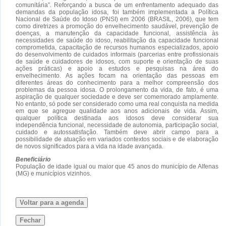
comunitária”. Reforçando a busca de um enfrentamento adequado das
demandas da população idosa, foi também implementada a Política
Nacional de Saúde do Idoso (PNSI) em 2006 (BRASIL, 2006), que tem
como diretrizes a promoção do envelhecimento saudável, prevenção de
doenças, a manutenção da capacidade funcional, assistência às
necessidades de saúde do idoso, reabilitação da capacidade funcional
comprometida, capacitação de recursos humanos especializados, apoio
do desenvolvimento de cuidados informais (parcerias entre profissionais
de saúde e cuidadores de idosos, com suporte e orientação de suas
ações práticas) e apoio a estudos e pesquisas na área do
envelhecimento. As ações focam na orientação das pessoas em
diferentes áreas do conhecimento para a melhor compreensão dos
problemas da pessoa idosa. O prolongamento da vida, de fato, é uma
aspiração de qualquer sociedade e deve ser comemorado amplamente.
No entanto, só pode ser considerado como uma real conquista na medida
em que se agregue qualidade aos anos adicionais de vida. Assim,
qualquer política destinada aos idosos deve considerar sua
independência funcional, necessidade de autonomia, participação social,
cuidado e autossatisfação. Também deve abrir campo para a
possibilidade de atuação em variados contextos sociais e de elaboração
de novos significados para a vida na idade avançada.
Beneficiário
População de idade igual ou maior que 45 anos do município de Alfenas
(MG) e municípios vizinhos.
Voltar para a agenda
Fechar