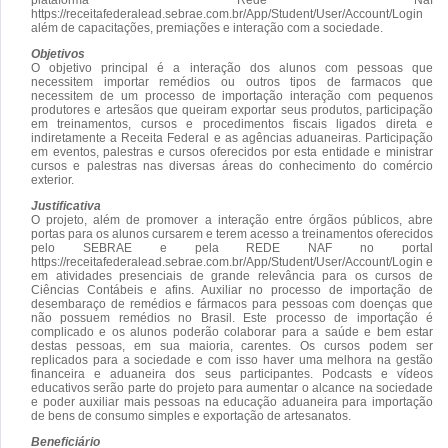
https://receitafederalead.sebrae.com.br/App/Student/User/Account/Login
além de capacitações, premiações e interação com a sociedade.
Objetivos
O objetivo principal é a interação dos alunos com pessoas que
necessitem importar remédios ou outros tipos de farmacos que
necessitem de um processo de importação interação com pequenos
produtores e artesãos que queiram exportar seus produtos, participação
em treinamentos, cursos e procedimentos fiscais ligados direta e
indiretamente a Receita Federal e as agências aduaneiras. Participação
em eventos, palestras e cursos oferecidos por esta entidade e ministrar
cursos e palestras nas diversas áreas do conhecimento do comércio
exterior.
Justificativa
O projeto, além de promover a interação entre órgãos públicos, abre
portas para os alunos cursarem e terem acesso a treinamentos oferecidos
pelo SEBRAE e pela REDE NAF no portal
https://receitafederalead.sebrae.com.br/App/Student/User/Account/Login e
em atividades presenciais de grande relevância para os cursos de
Ciências Contábeis e afins. Auxiliar no processo de importação de
desembaraço de remédios e fármacos para pessoas com doenças que
não possuem remédios no Brasil. Este processo de importação é
complicado e os alunos poderão colaborar para a saúde e bem estar
destas pessoas, em sua maioria, carentes. Os cursos podem ser
replicados para a sociedade e com isso haver uma melhora na gestão
financeira e aduaneira dos seus participantes. Podcasts e vídeos
educativos serão parte do projeto para aumentar o alcance na sociedade
e poder auxiliar mais pessoas na educação aduaneira para importação
de bens de consumo simples e exportação de artesanatos.
Beneficiário