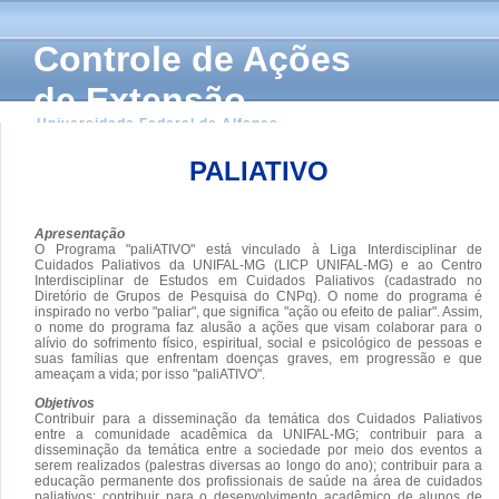
Controle de Ações
de Extensão
Universidade Federal de Alfenas
PALIATIVO
Apresentação
O Programa "paliATIVO" está vinculado à Liga Interdisciplinar de
Cuidados Paliativos da UNIFAL-MG (LICP UNIFAL-MG) e ao Centro
Interdisciplinar de Estudos em Cuidados Paliativos (cadastrado no
Diretório de Grupos de Pesquisa do CNPq). O nome do programa é
inspirado no verbo "paliar", que significa "ação ou efeito de paliar". Assim,
o nome do programa faz alusão a ações que visam colaborar para o
alívio do sofrimento físico, espiritual, social e psicológico de pessoas e
suas famílias que enfrentam doenças graves, em progressão e que
ameaçam a vida; por isso "paliATIVO".
Objetivos
Contribuir para a disseminação da temática dos Cuidados Paliativos
entre a comunidade acadêmica da UNIFAL-MG; contribuir para a
disseminação da temática entre a sociedade por meio dos eventos a
serem realizados (palestras diversas ao longo do ano); contribuir para a
educação permanente dos profissionais de saúde na área de cuidados
paliativos; contribuir para o desenvolvimento acadêmico de alunos de