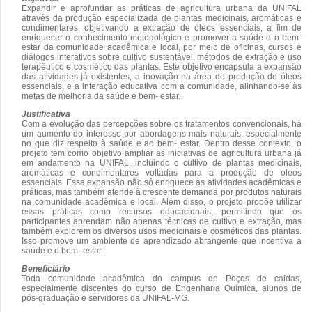
Expandir e aprofundar as práticas de agricultura urbana da UNIFAL
através da produção especializada de plantas medicinais, aromáticas e
condimentares, objetivando a extração de óleos essenciais, a fim de
enriquecer o conhecimento metodológico e promover a saúde e o bem-
estar da comunidade acadêmica e local, por meio de oficinas, cursos e
diálogos interativos sobre cultivo sustentável, métodos de extração e uso
terapêutico e cosmético das plantas. Este objetivo encapsula a expansão
das atividades já existentes, a inovação na área de produção de óleos
essenciais, e a interação educativa com a comunidade, alinhando-se às
metas de melhoria da saúde e bem- estar.
Justificativa
Com a evolução das percepções sobre os tratamentos convencionais, há
um aumento do interesse por abordagens mais naturais, especialmente
no que diz respeito à saúde e ao bem- estar. Dentro desse contexto, o
projeto tem como objetivo ampliar as iniciativas de agricultura urbana já
em andamento na UNIFAL, incluindo o cultivo de plantas medicinais,
aromáticas e condimentares voltadas para a produção de óleos
essenciais. Essa expansão não só enriquece as atividades acadêmicas e
práticas, mas também atende à crescente demanda por produtos naturais
na comunidade acadêmica e local. Além disso, o projeto propõe utilizar
essas práticas como recursos educacionais, permitindo que os
participantes aprendam não apenas técnicas de cultivo e extração, mas
também explorem os diversos usos medicinais e cosméticos das plantas.
Isso promove um ambiente de aprendizado abrangente que incentiva a
saúde e o bem- estar.
Beneficiário
Toda comunidade acadêmica do campus de Poços de caldas,
especialmente discentes do curso de Engenharia Química, alunos de
pós-graduação e servidores da UNIFAL-MG.