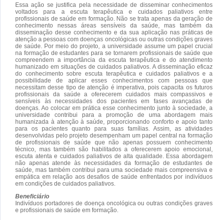
Essa ação se justifica pela necessidade de disseminar conhecimentos
voltados para a escuta terapêutica e cuidados paliativos entre
profissionais de saúde em formação. Não se trata apenas da geração de
conhecimento nessas áreas sensíveis da saúde, mas também da
disseminação desse conhecimento e da sua aplicação nas práticas de
atenção a pessoas com doenças oncológicas ou outras condições graves
de saúde. Por meio do projeto, a universidade assume um papel crucial
na formação de estudantes para se tornarem profissionais de saúde que
compreendem a importância da escuta terapêutica e do atendimento
humanizado em situações de cuidados paliativos. A disseminação eficaz
do conhecimento sobre escuta terapêutica e cuidados paliativos e a
possibilidade de aplicar esses conhecimentos com pessoas que
necessitam desse tipo de atenção é imperativa, pois capacita os futuros
profissionais da saúde a oferecerem cuidados mais compassivos e
sensíveis às necessidades dos pacientes em fases avançadas de
doenças. Ao colocar em prática esse conhecimento junto à sociedade, a
universidade contribui para a promoção de uma abordagem mais
humanizada à atenção à saúde, proporcionando conforto e apoio tanto
para os pacientes quanto para suas famílias. Assim, as atividades
desenvolvidas pelo projeto desempenham um papel central na formação
de profissionais de saúde que não apenas possuem conhecimento
técnico, mas também são habilitados a oferecerem apoio emocional,
escuta atenta e cuidados paliativos de alta qualidade. Essa abordagem
não apenas atende às necessidades da formação de estudantes de
saúde, mas também contribui para uma sociedade mais compreensiva e
empática em relação aos desafios de saúde enfrentados por indivíduos
em condições de cuidados paliativos.
Beneficiário
Indivíduos portadores de doença oncológica ou outras condições graves
e profissionais de saúde em formação.