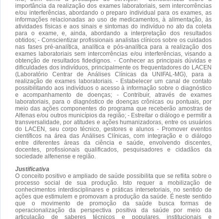
importância da realização dos exames laboratoriais, sem intercorrências
e/ou interferências, abordando o preparo individual para os exames, as
informações relacionadas ao uso de medicamentos, à alimentação, às
atividades físicas e aos sinais e sintomas do indivíduo no ato da coleta
para o exame, e, ainda, abordando a interpretação dos resultados
obtidos; - Conscientizar profissionais analistas clínicos sobre os cuidados
nas fases pré-analítica, analítica e pós-analítica para a realização dos
exames laboratoriais sem intercorrências e/ou interferências, visando a
obtenção de resultados fidedignos. - Conhecer as principais dúvidas e
dificuldades dos indivíduos, principalmente os frequentadores do LACEN
(Laboratório Centrar de Análises Clínicas da UNIFAL-MG), para a
realização de exames laboratoriais. - Estabelecer um canal de contato
possibilitando aos indivíduos o acesso à informação sobre o diagnóstico
e acompanhamento de doenças; - Contribuir, através de exames
laboratoriais, para o diagnóstico de doenças crônicas ou pontuais, por
meio das ações componentes do programa que receberão amostras de
Alfenas e/ou outros municípios da região; - Estreitar o diálogo e permitir a
transversalidade, por atitudes e ações humanizadoras, entre os usuários
do LACEN, seu corpo técnico, gestores e alunos - Promover eventos
científicos na área das Análises Clínicas, com integração e o diálogo
entre diferentes áreas da ciência e saúde, envolvendo discentes,
docentes, profissionais qualificados, pesquisadores e cidadãos da
sociedade alfenense e região.
Justificativa
O conceito positivo e ampliado de saúde possibilita que se reflita sobre o
processo social de sua produção. Isto requer a mobilização de
conhecimentos interdisciplinares e práticas intersetoriais, no sentido de
ações que estimulem e promovam a produção da saúde. É neste sentido
que o movimento de promoção da saúde busca formas de
operacionalização da perspectiva positiva da saúde por meio da
articulação de saberes técnicos e populares, institucionais e