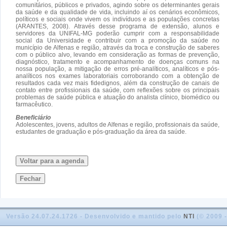
comunitários, públicos e privados, agindo sobre os determinantes gerais
da saúde e da qualidade de vida, incluindo aí os cenários econômicos,
políticos e sociais onde vivem os indivíduos e as populações concretas
(ARANTES, 2008). Através desse programa de extensão, alunos e
servidores da UNIFAL-MG poderão cumprir com a responsabilidade
social da Universidade e contribuir com a promoção da saúde no
município de Alfenas e região, através da troca e construção de saberes
com o público alvo, levando em consideração as formas de prevenção,
diagnóstico, tratamento e acompanhamento de doenças comuns na
nossa população, a mitigação de erros pré-analíticos, analíticos e pós-
analíticos nos exames laboratoriais corroborando com a obtenção de
resultados cada vez mais fidedignos, além da construção de canais de
contato entre profissionais da saúde, com reflexões sobre os principais
problemas de saúde pública e atuação do analista clínico, biomédico ou
farmacêutico.
Beneficiário
Adolescentes, jovens, adultos de Alfenas e região, profissionais da saúde,
estudantes de graduação e pós-graduação da área da saúde.
Voltar para a agenda
Fechar
Versão 24.07.24.1726 - Desenvolvido e mantido pelo
NTI
(© 2009 -