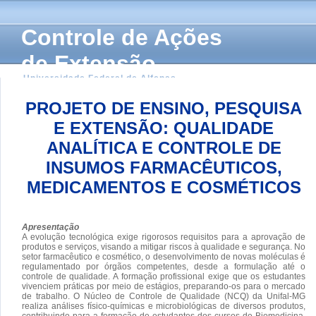
Controle de Ações
de Extensão
Universidade Federal de Alfenas
PROJETO DE ENSINO, PESQUISA
E EXTENSÃO: QUALIDADE
ANALÍTICA E CONTROLE DE
INSUMOS FARMACÊUTICOS,
MEDICAMENTOS E COSMÉTICOS
Apresentação
A evolução tecnológica exige rigorosos requisitos para a aprovação de
produtos e serviços, visando a mitigar riscos à qualidade e segurança. No
setor farmacêutico e cosmético, o desenvolvimento de novas moléculas é
regulamentado por órgãos competentes, desde a formulação até o
controle de qualidade. A formação profissional exige que os estudantes
vivenciem práticas por meio de estágios, preparando-os para o mercado
de trabalho. O Núcleo de Controle de Qualidade (NCQ) da Unifal-MG
realiza análises físico-químicas e microbiológicas de diversos produtos,
contribuindo para a formação de estudantes dos cursos de Biomedicina,