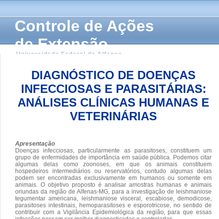
Controle de Ações
de Extensão
Universidade Federal de Alfenas
DIAGNÓSTICO DE DOENÇAS
INFECCIOSAS E PARASITÁRIAS:
ANÁLISES CLÍNICAS HUMANAS E
VETERINÁRIAS
Apresentação
Doenças infecciosas, particularmente as parasitoses, constituem um
grupo de enfermidades de importância em saúde pública. Podemos citar
algumas delas como zoonoses, em que os animais constituem
hospedeiros intermediários ou reservatórios, contudo algumas delas
podem ser encontradas exclusivamente em humanos ou somente em
animais. O objetivo proposto é analisar amostras humanas e animais
oriundas da região de Alfenas-MG, para a investigação de leishmaniose
tegumentar americana, leishmaniose visceral, escabiose, demodicose,
parasitoses intestinais, hemoparasitoses e esporotricose, no sentido de
contribuir com a Vigilância Epidemiológica da região, para que essas
infecções possam ser melhor diagnosticadas e controladas.