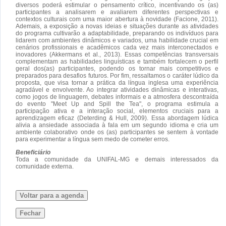
diversos poderá estimular o pensamento crítico, incentivando os (as)
participantes a analisarem e avaliarem diferentes perspectivas e
contextos culturais com uma maior abertura à novidade (Facione, 2011).
Ademais, a exposição a novas ideias e situações durante as atividades
do programa cultivarão a adaptabilidade, preparando os indivíduos para
lidarem com ambientes dinâmicos e variados, uma habilidade crucial em
cenários profissionais e acadêmicos cada vez mais interconectados e
inovadores (Akkermans et al., 2013). Essas competências transversais
complementam as habilidades linguísticas e também fortalecem o perfil
geral dos(as) participantes, podendo os tornar mais competitivos e
preparados para desafios futuros. Por fim, ressaltamos o caráter lúdico da
proposta, que visa tornar a prática da língua inglesa uma experiência
agradável e envolvente. Ao integrar atividades dinâmicas e interativas,
como jogos de linguagem, debates informais e a atmosfera descontraída
do evento "Meet Up and Spill the Tea", o programa estimula a
participação ativa e a interação social, elementos cruciais para a
aprendizagem eficaz (Deterding & Hull, 2009). Essa abordagem lúdica
alivia a ansiedade associada à fala em um segundo idioma e cria um
ambiente colaborativo onde os (as) participantes se sentem à vontade
para experimentar a língua sem medo de cometer erros.
Beneficiário
Toda a comunidade da UNIFAL-MG e demais interessados da
comunidade externa.
Voltar para a agenda
Fechar