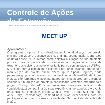
Controle de Ações
de Extensão
Universidade Federal de Alfenas
MEET UP
Apresentação
O programa proposto é um desdobramento e atualização do projeto
iniciado em 2019 e desenvolvido sob minha coordenação (geral e/ou
adjunta) desde 2022. Temos como objetivo a criação de um ambiente
propício para a prática de conversação em inglês e a troca de
experiências e vivências no exterior, tanto para a comunidade da UNIFAL-
MG, como para a comunidade externa. Para tanto, estamos propondo a
manutenção do projeto online "Meet up to Speak English", onde
pequenos grupos de pessoas com conhecimento intermediário da língua
inglesa são formados e acompanhados por mediadores em encontros
semanais. Em adição ao projeto já consolidado, estamos introduzindo o
projeto "Living abroad", com encontros bimestrais online onde
convidados(as) compartilharão suas experiências no exterior, e o evento
presencial no campus Poços de Caldas, "Meet Up and Spill the Tea",
onde um(a) convidado(a) compartilhará suas experiências com os
participantes em um gostoso chá da tarde. Não se trata de aulas de
inglês.