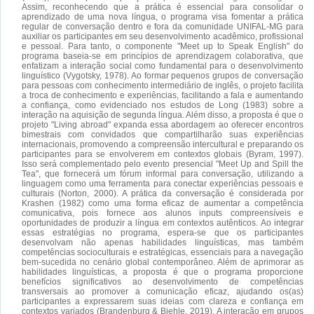
Assim, reconhecendo que a prática é essencial para consolidar o
aprendizado de uma nova língua, o programa visa fomentar a prática
regular de conversação dentro e fora da comunidade UNIFAL-MG para
auxiliar os participantes em seu desenvolvimento acadêmico, profissional
e pessoal. Para tanto, o componente "Meet up to Speak English" do
programa baseia-se em princípios de aprendizagem colaborativa, que
enfatizam a interação social como fundamental para o desenvolvimento
linguístico (Vygotsky, 1978). Ao formar pequenos grupos de conversação
para pessoas com conhecimento intermediário de inglês, o projeto facilita
a troca de conhecimento e experiências, facilitando a fala e aumentando
a confiança, como evidenciado nos estudos de Long (1983) sobre a
interação na aquisição de segunda língua. Além disso, a proposta é que o
projeto "Living abroad" expanda essa abordagem ao oferecer encontros
bimestrais com convidados que compartilharão suas experiências
internacionais, promovendo a compreensão intercultural e preparando os
participantes para se envolverem em contextos globais (Byram, 1997).
Isso será complementado pelo evento presencial "Meet Up and Spill the
Tea", que fornecerá um fórum informal para conversação, utilizando a
linguagem como uma ferramenta para conectar experiências pessoais e
culturais (Norton, 2000). A prática da conversação é considerada por
Krashen (1982) como uma forma eficaz de aumentar a competência
comunicativa, pois fornece aos alunos inputs compreensíveis e
oportunidades de produzir a língua em contextos autênticos. Ao integrar
essas estratégias no programa, espera-se que os participantes
desenvolvam não apenas habilidades linguísticas, mas também
competências socioculturais e estratégicas, essenciais para a navegação
bem-sucedida no cenário global contemporâneo. Além de aprimorar as
habilidades linguísticas, a proposta é que o programa proporcione
benefícios significativos ao desenvolvimento de competências
transversais ao promover a comunicação eficaz, ajudando os(as)
participantes a expressarem suas ideias com clareza e confiança em
contextos variados (Brandenburg & Biehle, 2019). A interação em grupos