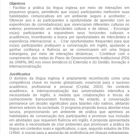
Objetivos
- Facilitar a prática da língua inglesa por meio de interações em
pequenos grupos, permitindo que os(as) participantes melhorem suas
habilidades comunicativas em um ambiente seguro e acolhedor; -
Oferecer aos e às participantes a oportunidade de aprender com as
experiências de convidados(as) que vivenciaram diferentes culturas no
exterior, promovendo um intercâmbio cultural e de ideias; - Encorajar
os(as) participantes a expandirem seus horizontes culturais e
acadêmicos, incentivando a busca por oportunidades de intercâmbio e
experiência internacional; e, - Criar oportunidades frequentes para que
os(as) participantes pratiquem a conversação em inglês, ajudando a
ganhar confiança e fluência ao se comunicarem em uma língua
estrangeira, por meio de interações dinâmicas; - Contribuir com o
cumprimento das metas do Plano de Desenvolvimento Institucional (PDI)
da UNIFAL-MG nos eixos temáticos (i) Extensão e (ii) Gestão, Inovação e
Internacionalização.
Justificativa
O domínio da língua inglesa é amplamente reconhecido como uma
competência chave no mundo globalizado, essencial para o sucesso
acadêmico, profissional e pessoal (Crystal, 2003). No contexto
acadêmico, a internacionalização das universidades intensifica a
necessidade do inglês, à medida que colaborações e trocas de
conhecimento transcendem fronteiras. No entanto, a conversação
permanece um desafio significativo para falantes não nativos, afetando
diversos setores da sociedade. O programa proposto busca abordar essa
lacuna, proporcionando um ambiente de prática que aprimora as
habilidades de conversação dos participantes e promove sua inclusão
em atividades que requerem fluência em inglês. A proposta apresentada
se alinha à necessidade de criar ambientes que promovam a prática da
língua em contextos reais e significativos, o que, segundo estudos de Ellis
(1994), é crucial para a aquisição de proficiência em línguas estrangeiras.