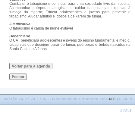
Combater o tabagismo e contribuir para uma sociedade livre da nicotina.
Acompanhar puérperas tabagistas e cuidar das crianças expostas à
fumaça do cigarro; Educar adolescentes e jovens para prevenir o
tabagismo; Ajudar adultos e idosos a deixarem de fumar.
Justificativa
O tabagismo é causa de morte evitável
Beneficiário
O UAT beneficiará adolescentes e jovens do ensino fundamental e médio,
tabagistas que desejem parar de fumar, puérperas e bebês nascidos na
Santa Casa de Alfenas.
Voltar para a agenda
Fechar
Versão 24.07.24.1726 - Desenvolvido e mantido pelo
NTI
(© 2009 -
2026)