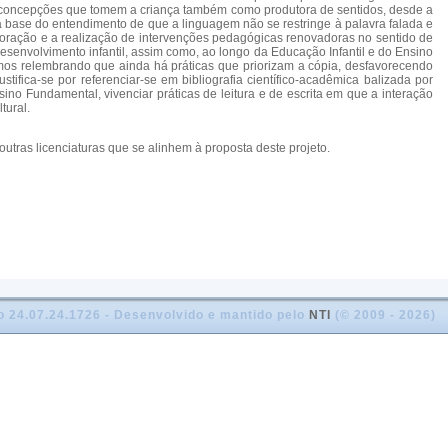
em concepções que tomem a criança também como produtora de sentidos, desde a
na base do entendimento de que a linguagem não se restringe à palavra falada e
laboração e a realização de intervenções pedagógicas renovadoras no sentido de
desenvolvimento infantil, assim como, ao longo da Educação Infantil e do Ensino
uimos relembrando que ainda há práticas que priorizam a cópia, desfavorecendo
stifica-se por referenciar-se em bibliografia científico-acadêmica balizada por
ino Fundamental, vivenciar práticas de leitura e de escrita em que a interação
tural.
tras licenciaturas que se alinhem à proposta deste projeto.
o 24.07.24.1726 - Desenvolvido e mantido pelo
NTI
(© 2009 - 2026)