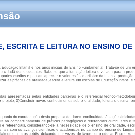
ensão
, ESCRITA E LEITURA NO ENSINO D
 na Educação Infantil e nos anos iniciais do Ensino Fundamental. Trata-se de u
 cidadã dos estudantes. Sabe-se que a formação leitora e voltada para a produ
rtes escritos e possam apreciar o valor estético-artístico da intensa produção li
zar as práticas de oralidade, escrita e leitura em escolas de Educação Infantil 
andas apresentadas pelas entidades parceiras e o referencial teórico-metodoló
ste projeto; 3)Construir novos conhecimentos sobre oralidade, leitura e escrit
ras quanto da coordenação desta proposta de darem continuidade às ações iniciada
 ao compartilhamento de práticas pedagógicas e referenciais curriculares e teó
 e referenciais, considerando-se a necessidade de o ensino de oralidade, escri
zentes com os avanços científicos e acadêmicos no campo do ensino de Língua P
ialmente com os bebês, deixando, por vezes, de favorecer o educar. Esse eixo 