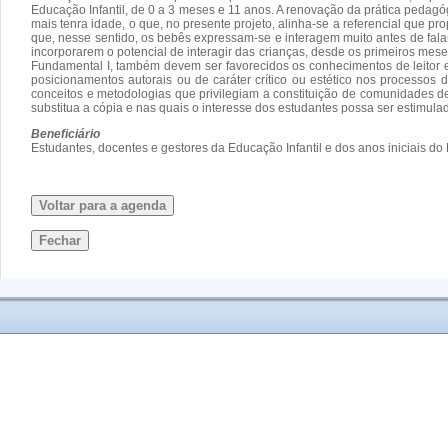
Educação Infantil, de 0 a 3 meses e 11 anos. A renovação da prática peda
mais tenra idade, o que, no presente projeto, alinha-se a referencial que 
que, nesse sentido, os bebês expressam-se e interagem muito antes de falar
incorporarem o potencial de interagir das crianças, desde os primeiros mese
Fundamental I, também devem ser favorecidos os conhecimentos de leitor e 
posicionamentos autorais ou de caráter crítico ou estético nos processos de
conceitos e metodologias que privilegiam a constituição de comunidades de 
substitua a cópia e nas quais o interesse dos estudantes possa ser estimulad
Beneficiário
Estudantes, docentes e gestores da Educação Infantil e dos anos iniciais d
Voltar para a agenda
Fechar