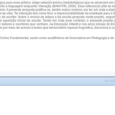
gógica para esse público exige saberes teórico-metodológicos que se alicercem 
propõe a linguagem enquanto interação (BAKHTIN, 2006). Esse referencial põe-se 
em. A presente proposta justifica-se, dentre outros motivos, por ter em vista a e
s de vida. Tal interação tem como foco a imprescindibilidade da oralidade para o 
de escritor. Sobre o ensino da leitura e da escrita proposto neste projeto, seg
 aquisição inicial da escrita. Tendo em vista esse contexto, o presente projeto ju
leitores e escritores que venham, na Educação Infantil e nos anos iniciais do Ens
o por meio de acesso a textos que demonstrem riqueza linguística, discursiva e cul
o Ensino Fundamental, assim como acadêmicos de licenciatura em Pedagogia e de ou
Versã