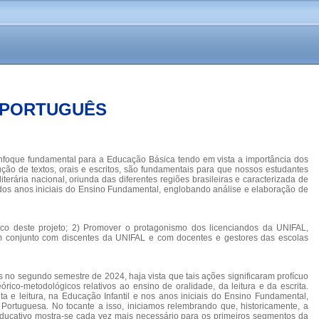
E PORTUGUÊS
m enfoque fundamental para a Educação Básica tendo em vista a importância dos
ção de textos, orais e escritos, são fundamentais para que nossos estudantes
terária nacional, oriunda das diferentes regiões brasileiras e caracterizada de
e dos anos iniciais do Ensino Fundamental, englobando análise e elaboração de
gico deste projeto; 2) Promover o protagonismo dos licenciandos da UNIFAL,
a, em conjunto com discentes da UNIFAL e com docentes e gestores das escolas
s no segundo semestre de 2024, haja vista que tais ações significaram profícuo
rico-metodológicos relativos ao ensino de oralidade, da leitura e da escrita.
ta e leitura, na Educação Infantil e nos anos iniciais do Ensino Fundamental,
ortuguesa. No tocante a isso, iniciamos relembrando que, historicamente, a
educativo mostra-se cada vez mais necessário para os primeiros segmentos da