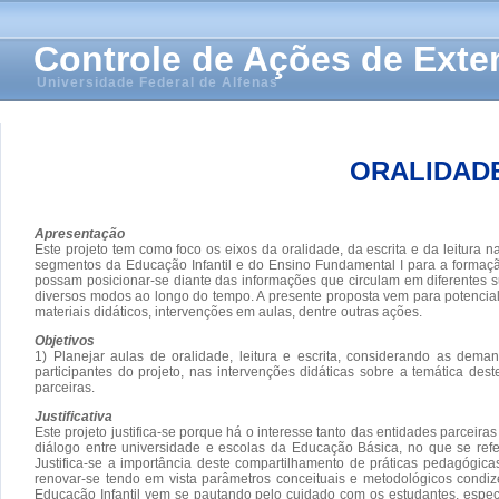
Controle de Ações de Ext
Universidade Federal de Alfenas
ORALIDADE
Apresentação
Este projeto tem como foco os eixos da oralidade, da escrita e da leitura
segmentos da Educação Infantil e do Ensino Fundamental I para a formação
possam posicionar-se diante das informações que circulam em diferentes supo
diversos modos ao longo do tempo. A presente proposta vem para potenciali
materiais didáticos, intervenções em aulas, dentre outras ações.
Objetivos
1) Planejar aulas de oralidade, leitura e escrita, considerando as dem
participantes do projeto, nas intervenções didáticas sobre a temática de
parceiras.
Justificativa
Este projeto justifica-se porque há o interesse tanto das entidades parcei
diálogo entre universidade e escolas da Educação Básica, no que se refere
Justifica-se a importância deste compartilhamento de práticas pedagógicas
renovar-se tendo em vista parâmetros conceituais e metodológicos condi
Educação Infantil vem se pautando pelo cuidado com os estudantes, espec