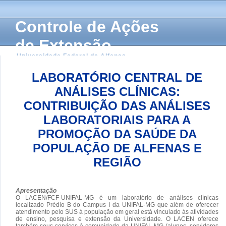
Controle de Ações
de Extensão
Universidade Federal de Alfenas
LABORATÓRIO CENTRAL DE
ANÁLISES CLÍNICAS:
CONTRIBUIÇÃO DAS ANÁLISES
LABORATORIAIS PARA A
PROMOÇÃO DA SAÚDE DA
POPULAÇÃO DE ALFENAS E
REGIÃO
Apresentação
O LACEN/FCF-UNIFAL-MG é um laboratório de análises clínicas
localizado Prédio B do Campus I da UNIFAL-MG que além de oferecer
atendimento pelo SUS à população em geral está vinculado às atividades
de ensino, pesquisa e extensão da Universidade. O LACEN oferece
também seus serviços à comunidade da UNIFAL-MG (alunos, servidores