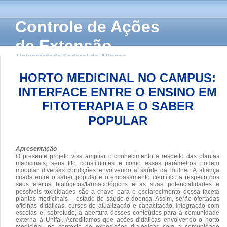
Controle de Ações
de Extensão
Universidade Federal de Alfenas
HORTO MEDICINAL NO CAMPUS:
INTERFACE ENTRE O ENSINO EM
FITOTERAPIA E O SABER
POPULAR
Apresentação
O presente projeto visa ampliar o conhecimento a respeito das plantas
medicinais, seus fito constituintes e como esses parâmetros podem
modular diversas condições envolvendo a saúde da mulher. A aliança
criada entre o saber popular e o embasamento científico a respeito dos
seus efeitos biológicos/farmacológicos e as suas potencialidades e
possíveis toxicidades são a chave para o esclarecimento dessa faceta
plantas medicinais – estado de saúde e doença. Assim, serão ofertadas
oficinas didáticas, cursos de atualização e capacitação, integração com
escolas e, sobretudo, a abertura desses conteúdos para a comunidade
externa à Unifal. Acreditamos que ações didáticas envolvendo o horto
medicinal, no contexto de exposições dialógicas com a comunidade