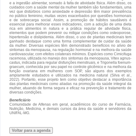
e a ingestão alimentar, somado à falta de atividade física. Além disso, os
cuidados com a saúde mental da mulher também são fundamentais, uma
vez que distúrbios como ansiedade e depressão têm maior prevalência
no público feminino, muitas vezes exacerbados por questões hormonais
e de sobrecarga social. Assim, a promoção de hábitos saudáveis é
essencial para melhorar esses indicadores, com a adoção de uma dieta
rica em alimentos in natura e a prática regular de atividade física,
elementos que podem prevenir ou mitigar condições como osteoporose,
hipertensão e dislipidemia. Além disso, o uso de plantas medicinais tem
ganhado destaque como uma forma complementar de cuidar da saúde
da mulher. Diversas espécies têm demonstrado benefícios no alívio de
sintomas da menopausa, na regulação hormonal e na melhora da saúde
cardiovascular, com efeitos colaterais mínimos. Espécies como Cimicifuga
racemosa, utilizada no manejo dos sintomas da menopausa, Vitex agnus-
castus, indicada para regular disfunções menstruais, e Trigonella foenum-
graecum, conhecida por seu papel no controle glicêmico e na melhora da
função ovariana em mulheres com SOP, são alguns dos exemplos
amplamente estudados e utilizados na medicina natural (Silva et al.,
2022). Portanto, esse projeto tem como objetivo destacar a importância
das plantas medicinais como aliadas na promoção da saúde integral da
mulher, atuando de forma segura e eficaz na prevenção e tratamento de
diversas condições.
Beneficiário
Comunidade de Alfenas em geral, acadêmicos do curso de Farmácia,
Nutrição, Medicina, e demais cursos da área da saúde e servidores da
UNIFAL-MG.
Voltar para a agenda