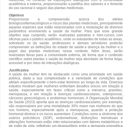
acadêmica e externa, proporcionarão a partilha dos saberes e o fomento
do uso racional e seguro das plantas medicinais.
Objetivos
Proporcionar a compreensão acerca dos efeitos
biológicos/farmacológicos e riscos das plantas medicinais, principalmente
aquelas espécies que estão relacionadas com a modulação de diversos
parâmetros envolvendo a saúde da mulher. Para que esse grande
objetivo seja cumprido, serão realizadas palestras e mini-cursos com
oficinas para o público acadêmico, onde os estudantes de todas as áreas,
sobretudo os da saúde, professores e demais servidores poderão
compreender as definições do estado de saúde e doença da mulher e o
papel das plantas medicinais nesse contexto. Além disso, serão
realizadas feiras para a comunidade externa, de forma que o conteúdo
científico sobre plantas x saúde da mulher seja abordado de forma leiga,
acessível e por meio de interações dialógicas.
Justificativa
A saúde da mulher tem se destacado como uma prioridade em saúde
pública, dada a sua complexidade e a variedade de condições que
afetam especificamente o bem-estar feminino ao longo da vida. Diversos
estudos mostram que mulheres enfrentam desafios únicos em relação à
saúde, especialmente em fases críticas como a menarca, gravidez,
menopausa, e em relação a doenças cardiovasculares, osteoporose,
cânceres ginecológicos e problemas hormonais. A Organização Mundial
da Saúde (2023) aponta que as doenças cardiovasculares, por exemplo,
são responsáveis por uma mortalidade 30% maior nas mulheres do que
nos homens, especialmente após a menopausa, quando a proteção
hormonal diminui e os riscos aumentam. Condições como a síndrome dos
ovários policísticos (SOP), endometriose, disfunções menstruais e
alterações hormonais estão inter-relacionadas com fatores metabólicos e
de estilo de vida, refletindo um desequilíbrio entre a demanda energética