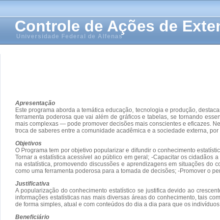
Controle de Ações de Ext
Universidade Federal de Alfenas
Apresentação
Este programa aborda a temática educação, tecnologia e produção, destacand
ferramenta poderosa que vai além de gráficos e tabelas, se tornando ess
mais complexas — pode promover decisões mais conscientes e eficazes. Nesse
troca de saberes entre a comunidade acadêmica e a sociedade externa, por 
Objetivos
O Programa tem por objetivo popularizar e difundir o conhecimento estatísti
Tornar a estatística acessível ao público em geral; -Capacitar os cidadãos
na estatística, promovendo discussões e aprendizagens em situações do coti
como uma ferramenta poderosa para a tomada de decisões; -Promover o pensam
Justificativa
A popularização do conhecimento estatístico se justifica devido ao cresce
informações estatísticas nas mais diversas áreas do conhecimento, tais como
de forma simples, atual e com conteúdos do dia a dia para que os indivíduo
Beneficiário