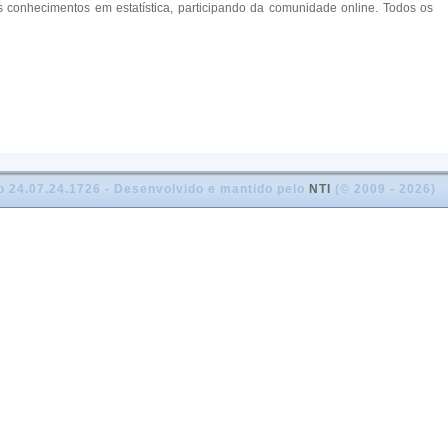
nhecimentos em estatística, participando da comunidade online. Todos os
o 24.07.24.1726 - Desenvolvido e mantido pelo
NTI
(© 2009 - 2026)