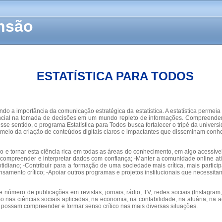
ensão
ESTATÍSTICA PARA TODOS
o a importância da comunicação estratégica da estatística. A estatística permei
encial na tomada de decisões em um mundo repleto de informações. Compreender 
 sentido, o programa Estatística para Todos busca fortalecer o tripé da universi
meio da criação de conteúdos digitais claros e impactantes que disseminam conhec
co e tornar esta ciência rica em todas as áreas do conhecimento, em algo acessíve
 a compreender e interpretar dados com confiança; -Manter a comunidade online ati
diano; -Contribuir para a formação de uma sociedade mais crítica, mais participa
ento crítico; -Apoiar outros programas e projetos institucionais que necessitam 
nte número de publicações em revistas, jornais, rádio, TV, redes sociais (Instag
 nas ciências sociais aplicadas, na economia, na contabilidade, na atuária, na a
s possam compreender e formar senso crítico nas mais diversas situações.