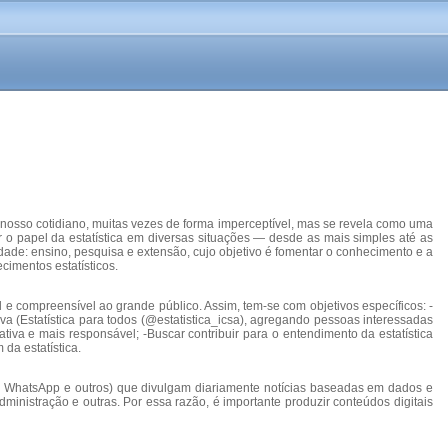
a nosso cotidiano, muitas vezes de forma imperceptível, mas se revela como uma
o papel da estatística em diversas situações — desde as mais simples até as
dade: ensino, pesquisa e extensão, cujo objetivo é fomentar o conhecimento e a
imentos estatísticos.
l e compreensível ao grande público. Assim, tem-se com objetivos específicos: -
va (Estatística para todos (@estatistica_icsa), agregando pessoas interessadas
tiva e mais responsável; -Buscar contribuir para o entendimento da estatística
da estatística.
ram, WhatsApp e outros) que divulgam diariamente notícias baseadas em dados e
dministração e outras. Por essa razão, é importante produzir conteúdos digitais