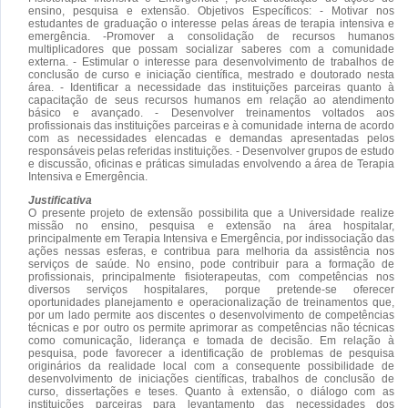
ensino, pesquisa e extensão. Objetivos Específicos: - Motivar nos
estudantes de graduação o interesse pelas áreas de terapia intensiva e
emergência. -Promover a consolidação de recursos humanos
multiplicadores que possam socializar saberes com a comunidade
externa. - Estimular o interesse para desenvolvimento de trabalhos de
conclusão de curso e iniciação científica, mestrado e doutorado nesta
área. - Identificar a necessidade das instituições parceiras quanto à
capacitação de seus recursos humanos em relação ao atendimento
básico e avançado. - Desenvolver treinamentos voltados aos
profissionais das instituições parceiras e à comunidade interna de acordo
com as necessidades elencadas e demandas apresentadas pelos
responsáveis pelas referidas instituições. - Desenvolver grupos de estudo
e discussão, oficinas e práticas simuladas envolvendo a área de Terapia
Intensiva e Emergência.
Justificativa
O presente projeto de extensão possibilita que a Universidade realize
missão no ensino, pesquisa e extensão na área hospitalar,
principalmente em Terapia Intensiva e Emergência, por indissociação das
ações nessas esferas, e contribua para melhoria da assistência nos
serviços de saúde. No ensino, pode contribuir para a formação de
profissionais, principalmente fisioterapeutas, com competências nos
diversos serviços hospitalares, porque pretende-se oferecer
oportunidades planejamento e operacionalização de treinamentos que,
por um lado permite aos discentes o desenvolvimento de competências
técnicas e por outro os permite aprimorar as competências não técnicas
como comunicação, liderança e tomada de decisão. Em relação à
pesquisa, pode favorecer a identificação de problemas de pesquisa
originários da realidade local com a consequente possibilidade de
desenvolvimento de iniciações científicas, trabalhos de conclusão de
curso, dissertações e teses. Quanto à extensão, o diálogo com as
instituições parceiras para levantamento das necessidades dos