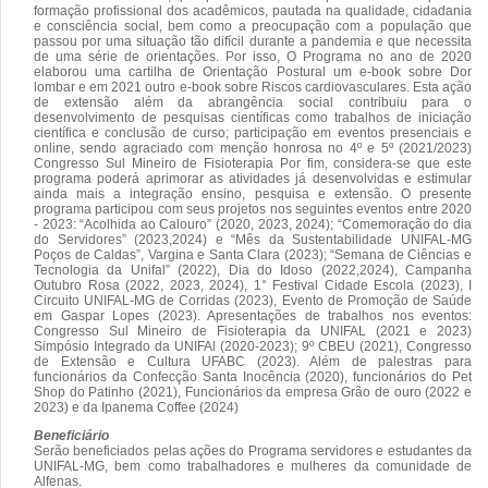
formação profissional dos acadêmicos, pautada na qualidade, cidadania
e consciência social, bem como a preocupação com a população que
passou por uma situação tão difícil durante a pandemia e que necessita
de uma série de orientações. Por isso, O Programa no ano de 2020
elaborou uma cartilha de Orientação Postural um e-book sobre Dor
lombar e em 2021 outro e-book sobre Riscos cardiovasculares. Esta ação
de extensão além da abrangência social contribuiu para o
desenvolvimento de pesquisas científicas como trabalhos de iniciação
científica e conclusão de curso; participação em eventos presenciais e
online, sendo agraciado com menção honrosa no 4º e 5º (2021/2023)
Congresso Sul Mineiro de Fisioterapia Por fim, considera-se que este
programa poderá aprimorar as atividades já desenvolvidas e estimular
ainda mais a integração ensino, pesquisa e extensão. O presente
programa participou com seus projetos nos seguintes eventos entre 2020
- 2023: “Acolhida ao Calouro” (2020, 2023, 2024); “Comemoração do dia
do Servidores” (2023,2024) e “Mês da Sustentabilidade UNIFAL-MG
Poços de Caldas”, Vargina e Santa Clara (2023); “Semana de Ciências e
Tecnologia da Unifal” (2022), Dia do Idoso (2022,2024), Campanha
Outubro Rosa (2022, 2023, 2024), 1° Festival Cidade Escola (2023), I
Circuito UNIFAL-MG de Corridas (2023), Evento de Promoção de Saúde
em Gaspar Lopes (2023). Apresentações de trabalhos nos eventos:
Congresso Sul Mineiro de Fisioterapia da UNIFAL (2021 e 2023)
Simpósio Integrado da UNIFAl (2020-2023); 9º CBEU (2021), Congresso
de Extensão e Cultura UFABC (2023). Além de palestras para
funcionários da Confecção Santa Inocência (2020), funcionários do Pet
Shop do Patinho (2021), Funcionários da empresa Grão de ouro (2022 e
2023) e da Ipanema Coffee (2024)
Beneficiário
Serão beneficiados pelas ações do Programa servidores e estudantes da
UNIFAL-MG, bem como trabalhadores e mulheres da comunidade de
Alfenas.