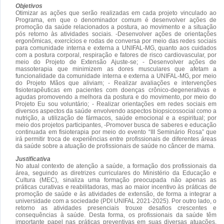
Objetivos
Otimizar as ações que serão realizadas em cada projeto vinculado ao
Programa, em que o denominador comum é desenvolver ações de
promoção da saúde relacionados a postura, ao movimento e a situação
pós retorno às atividades sociais. -Desenvolver ações de orientações
ergonômicas, exercícios e rodas de conversa por meio das redes sociais
para comunidade interna e externa a UNIFAL-MG, quanto aos cuidados
com a postura corporal, respiração e fatores de risco cardiovascular, por
meio do Projeto de Extensão Ajuste-se; - Desenvolver ações de
massoterapia que minimizem as dores musculares que afetam a
funcionalidade da comunidade interna e externa a UNIFAL-MG, por meio
do Projeto Mãos que aliviam; - Realizar avaliações e intervenções
fisioterapêuticas em pacientes com doenças crônico-degenerativas e
agudas promovendo a melhora da postura e do movimento, por meio do
Projeto Eu sou voluntário; - Realizar orientações em redes sociais em
diversos aspectos da saúde envolvendo aspectos biopsicossocial como a
nutrição, a utilização de fármacos, saúde emocional e a espiritual; por
meio dos projetos participantes, -Promover busca de saberes e educação
continuada em fisioterapia por meio do evento “III Seminário Rosa” que
irá permitir troca de experiências entre profissionais de diferentes áreas
da saúde sobre a atuação de profissionais de saúde no câncer de mama.
Justificativa
No atual contexto de atenção a saúde, a formação dos profissionais da
área, seguindo as diretrizes curriculares do Ministério da Educação e
Cultura (MEC), sinaliza uma formação preocupada não apenas as
práticas curativas e reabilitadoras, mas ao maior incentivo às práticas de
promoção de saúde e às atividades de extensão, de forma a integrar a
universidade com a sociedade (PDI UNIFAL 2021-2025). Por outro lado, o
retorno as atividades presenciais trouxe desafios crescentes e
consequências à saúde. Desta forma, os profissionais da saúde têm
importante papel nas práticas preventivas em suas diversas atuações,