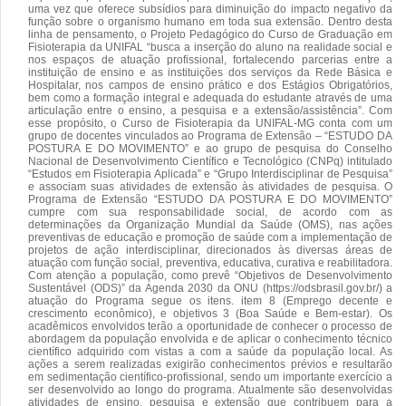
uma vez que oferece subsídios para diminuição do impacto negativo da
função sobre o organismo humano em toda sua extensão. Dentro desta
linha de pensamento, o Projeto Pedagógico do Curso de Graduação em
Fisioterapia da UNIFAL “busca a inserção do aluno na realidade social e
nos espaços de atuação profissional, fortalecendo parcerias entre a
instituição de ensino e as instituições dos serviços da Rede Básica e
Hospitalar, nos campos de ensino prático e dos Estágios Obrigatórios,
bem como a formação integral e adequada do estudante através de uma
articulação entre o ensino, a pesquisa e a extensão/assistência”. Com
esse propósito, o Curso de Fisioterapia da UNIFAL-MG conta com um
grupo de docentes vinculados ao Programa de Extensão – “ESTUDO DA
POSTURA E DO MOVIMENTO” e ao grupo de pesquisa do Conselho
Nacional de Desenvolvimento Científico e Tecnológico (CNPq) intitulado
“Estudos em Fisioterapia Aplicada” e “Grupo Interdisciplinar de Pesquisa”
e associam suas atividades de extensão às atividades de pesquisa. O
Programa de Extensão “ESTUDO DA POSTURA E DO MOVIMENTO”
cumpre com sua responsabilidade social, de acordo com as
determinações da Organização Mundial da Saúde (OMS), nas ações
preventivas de educação e promoção de saúde com a implementação de
projetos de ação interdisciplinar, direcionados às diversas áreas de
atuação com função social, preventiva, educativa, curativa e reabilitadora.
Com atenção a população, como prevê “Objetivos de Desenvolvimento
Sustentável (ODS)” da Agenda 2030 da ONU (https://odsbrasil.gov.br/) a
atuação do Programa segue os itens. item 8 (Emprego decente e
crescimento econômico), e objetivos 3 (Boa Saúde e Bem-estar). Os
acadêmicos envolvidos terão a oportunidade de conhecer o processo de
abordagem da população envolvida e de aplicar o conhecimento técnico
científico adquirido com vistas a com a saúde da população local. As
ações a serem realizadas exigirão conhecimentos prévios e resultarão
em sedimentação científico-profissional, sendo um importante exercício a
ser desenvolvido ao longo do programa. Atualmente são desenvolvidas
atividades de ensino, pesquisa e extensão que contribuem para a