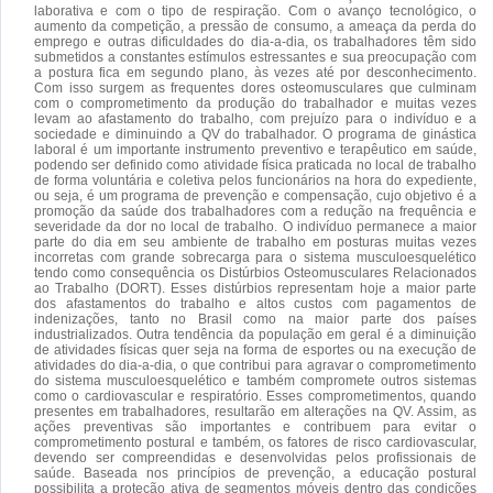
laborativa e com o tipo de respiração. Com o avanço tecnológico, o
aumento da competição, a pressão de consumo, a ameaça da perda do
emprego e outras dificuldades do dia-a-dia, os trabalhadores têm sido
submetidos a constantes estímulos estressantes e sua preocupação com
a postura fica em segundo plano, às vezes até por desconhecimento.
Com isso surgem as frequentes dores osteomusculares que culminam
com o comprometimento da produção do trabalhador e muitas vezes
levam ao afastamento do trabalho, com prejuízo para o indivíduo e a
sociedade e diminuindo a QV do trabalhador. O programa de ginástica
laboral é um importante instrumento preventivo e terapêutico em saúde,
podendo ser definido como atividade física praticada no local de trabalho
de forma voluntária e coletiva pelos funcionários na hora do expediente,
ou seja, é um programa de prevenção e compensação, cujo objetivo é a
promoção da saúde dos trabalhadores com a redução na frequência e
severidade da dor no local de trabalho. O indivíduo permanece a maior
parte do dia em seu ambiente de trabalho em posturas muitas vezes
incorretas com grande sobrecarga para o sistema musculoesquelético
tendo como consequência os Distúrbios Osteomusculares Relacionados
ao Trabalho (DORT). Esses distúrbios representam hoje a maior parte
dos afastamentos do trabalho e altos custos com pagamentos de
indenizações, tanto no Brasil como na maior parte dos países
industrializados. Outra tendência da população em geral é a diminuição
de atividades físicas quer seja na forma de esportes ou na execução de
atividades do dia-a-dia, o que contribui para agravar o comprometimento
do sistema musculoesquelético e também compromete outros sistemas
como o cardiovascular e respiratório. Esses comprometimentos, quando
presentes em trabalhadores, resultarão em alterações na QV. Assim, as
ações preventivas são importantes e contribuem para evitar o
comprometimento postural e também, os fatores de risco cardiovascular,
devendo ser compreendidas e desenvolvidas pelos profissionais de
saúde. Baseada nos princípios de prevenção, a educação postural
possibilita a proteção ativa de segmentos móveis dentro das condições