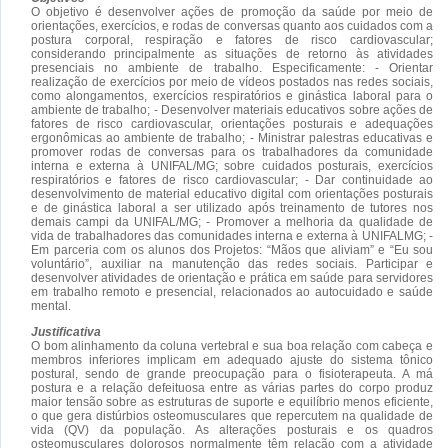
O objetivo é desenvolver ações de promoção da saúde por meio de
orientações, exercícios, e rodas de conversas quanto aos cuidados com a
postura corporal, respiração e fatores de risco cardiovascular;
considerando principalmente as situações de retorno às atividades
presenciais no ambiente de trabalho. Especificamente: - Orientar
realização de exercícios por meio de vídeos postados nas redes sociais,
como alongamentos, exercícios respiratórios e ginástica laboral para o
ambiente de trabalho; - Desenvolver materiais educativos sobre ações de
fatores de risco cardiovascular, orientações posturais e adequações
ergonômicas ao ambiente de trabalho; - Ministrar palestras educativas e
promover rodas de conversas para os trabalhadores da comunidade
interna e externa à UNIFAL/MG; sobre cuidados posturais, exercícios
respiratórios e fatores de risco cardiovascular; - Dar continuidade ao
desenvolvimento de material educativo digital com orientações posturais
e de ginástica laboral a ser utilizado após treinamento de tutores nos
demais campi da UNIFAL/MG; - Promover a melhoria da qualidade de
vida de trabalhadores das comunidades interna e externa à UNIFALMG; -
Em parceria com os alunos dos Projetos: “Mãos que aliviam” e “Eu sou
voluntário”, auxiliar na manutenção das redes sociais. Participar e
desenvolver atividades de orientação e prática em saúde para servidores
em trabalho remoto e presencial, relacionados ao autocuidado e saúde
mental.
Justificativa
O bom alinhamento da coluna vertebral e sua boa relação com cabeça e
membros inferiores implicam em adequado ajuste do sistema tônico
postural, sendo de grande preocupação para o fisioterapeuta. A má
postura e a relação defeituosa entre as várias partes do corpo produz
maior tensão sobre as estruturas de suporte e equilíbrio menos eficiente,
o que gera distúrbios osteomusculares que repercutem na qualidade de
vida (QV) da população. As alterações posturais e os quadros
osteomusculares dolorosos normalmente têm relação com a atividade