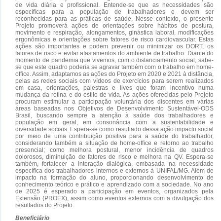
de vida diária e profissional. Entende-se que as necessidades são
específicas para a população de trabalhadores e devem ser
reconhecidas para as práticas de saúde. Nesse contexto, o presente
Projeto promoverá ações de orientações sobre hábitos de postura,
movimento e respiração, alongamentos, ginástica laboral, modificações
ergonômicas e orientações sobre fatores de risco cardiovascular. Estas
ações são importantes e podem prevenir ou minimizar os DORT, os
fatores de risco e evitar afastamentos do ambiente de trabalho. Diante do
momento de pandemia que vivemos, com o distanciamento social, sabe-
se que este quadro poderia se agravar também com o trabalho em home-
office. Assim, adaptamos as ações do Projeto em 2020 e 2021 à distância,
pelas as redes sociais com vídeos de exercícios para serem realizados
em casa, orientações, palestras e lives que foram incentivo numa
mudança da rotina e do estilo de vida. As ações oferecidas pelo Projeto
procuram estimular a participação voluntária dos discentes em várias
áreas baseadas nos Objetivos de Desenvolvimento Sustentável-ODS
Brasil, buscando sempre a atenção à saúde dos trabalhadores e
população em geral, em consonância com a sustentabilidade e
diversidade sociais. Espera-se como resultado dessa ação impacto social
por meio de uma contribuição positiva para a saúde do trabalhador,
considerando também a situação de home-office e retorno ao trabalho
presencial; como melhora postural, menor incidência de quadros
dolorosos, diminuição de fatores de risco e melhora na QV. Espera-se
também, fortalecer a interação dialógica, embasada na necessidade
específica dos trabalhadores internos e externos à UNIFAL/MG. Além de
impacto na formação do aluno, proporcionando desenvolvimento de
conhecimento teórico e prático e aprendizado com a sociedade. No ano
de 2025 é esperado a participação em eventos, organizados pela
Extensão (PROEX), assim como eventos externos com a divulgação dos
resultados do Projeto.
Beneficiário