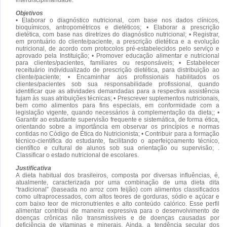
Objetivos
• Elaborar o diagnóstico nutricional, com base nos dados clínicos,
bioquímicos, antropométricos e dietéticos; • Elaborar a prescrição
dietética, com base nas diretrizes do diagnóstico nutricional; • Registrar,
em prontuário do cliente/paciente, a prescrição dietética e a evolução
nutricional, de acordo com protocolos pré-estabelecidos pelo serviço e
aprovado pela Instituição; • Promover educação alimentar e nutricional
para clientes/pacientes, familiares ou responsáveis; • Estabelecer
receituário individualizado de prescrição dietética, para distribuição ao
cliente/paciente; • Encaminhar aos profissionais habilitados os
clientes/pacientes sob sua responsabilidade profissional, quando
identificar que as atividades demandadas para a respectiva assistência
fujam às suas atribuições técnicas; • Prescrever suplementos nutricionais,
bem como alimentos para fins especiais, em conformidade com a
legislação vigente, quando necessários à complementação da dieta;; •
Garantir ao estudante supervisão frequente e sistemática, de forma ética,
orientando sobre a importância em observar os princípios e normas
contidas no Código de Ética do Nutricionista; • Contribuir para a formação
técnico-científica do estudante, facilitando o aperfeiçoamento técnico,
científico e cultural de alunos sob sua orientação ou supervisão; .
Classificar o estado nutricional de escolares.
Justificativa
A dieta habitual dos brasileiros, composta por diversas influências, é,
atualmente, caracterizada por uma combinação de uma dieta dita
“tradicional” (baseada no arroz com feijão) com alimentos classificados
como ultraprocessados, com altos teores de gorduras, sódio e açúcar e
com baixo teor de micronutrientes e alto conteúdo calórico. Esse perfil
alimentar contribui de maneira expressiva para o desenvolvimento de
doenças crônicas não transmissíveis e de doenças causadas por
deficiência de vitaminas e minerais. Ainda, a tendência secular dos