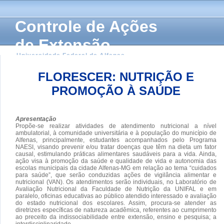
Controle de Ações
de Extensão
Universidade Federal de Alfenas
FLORESCER: NUTRIÇÃO E
PROMOÇÃO À SAÚDE
Apresentação
Propõe-se realizar atividades de atendimento nutricional a nível
ambulatorial, à comunidade universitária e à população do município de
Alfenas, principalmente, estudantes acompanhados pelo Programa
NAESI, visando prevenir e/ou tratar doenças que têm na dieta um fator
causal, estimulando práticas alimentares saudáveis para a vida. Ainda,
ação visa à promoção da saúde e qualidade de vida e autonomia das
escolas municipais da cidade Alfenas-MG em relação ao tema “cuidados
para saúde”, que serão conduzidas ações de vigilância alimentar e
nutricional (VAN). Os atendimentos serão individuais, no Laboratório de
Avaliação Nutricional da Faculdade de Nutrição da UNIFAL e em
paralelo, oficinas educativas ao público atendido interessado e avaliação
do estado nutricional dos escolares. Assim, procura-se atender as
diretrizes específicas de natureza acadêmica, referentes ao cumprimento
ao preceito da indissociabilidade entre extensão, ensino e pesquisa; a
interdisciplinaridade.