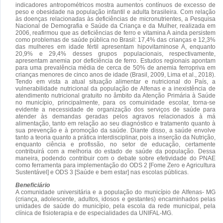
indicadores antropométricos mostra aumentos contínuos de excesso de
peso e obesidade na população infantil e adulta brasileira. Com relação
às doenças relacionadas às deficiências de micronutrientes, a Pesquisa
Nacional de Demografia e Saúde da Criança e da Mulher, realizada em
2006, reafirmou que as deficiências de ferro e vitamina A ainda persistem
como problemas de saúde pública no Brasil: 17,4% das crianças e 12,3%
das mulheres em idade fértil apresentam hipovitaminose A, enquanto
20,9% e 29,4% desses grupos populacionais, respectivamente,
apresentam anemia por deficiência de ferro. Estudos regionais apontam
para uma prevalência média de cerca de 50% de anemia ferropriva em
crianças menores de cinco anos de idade (Brasil, 2009, Lima et al., 2018).
Tendo em vista a atual situação alimentar e nutricional do País, a
vulnerabilidade nutricional da população de Alfenas e a inexistência de
atendimento nutricional gratuito no âmbito da Atenção Primária à Saúde
no município, principalmente, para os comuinidade escolar, torna-se
evidente a necessidade de organização dos serviços de saúde para
atender às demandas geradas pelos agravos relacionados à má
alimentação, tanto em relação ao seu diagnóstico e tratamento quanto à
sua prevenção e à promoção da saúde. Diante disso, a saúde envolve
tanto a teoria quanto a prática interdisciplinar, pois a inserção da Nutrição,
enquanto ciência e profissão, no setor de educação, certamente
contribuirá com a melhoria do estado de saúde da população. Dessa
maneira, podendo contribuir com o debate sobre efetividade do PNAE
como ferramenta para implementação do ODS 2 [Fome Zero e Agricultura
Sustentável] e ODS 3 [Saúde e bem estar] nas escolas públicas.
Beneficiário
A comunidade universitária e a população do município de Alfenas- MG
(criança, adolescente, adultos, idosos e gestantes) encaminhados pelas
unidades de saúde do município, pela escola da rede municipal, pela
clínica de fisioterapia e de especialidades da UNIFAL-MG.