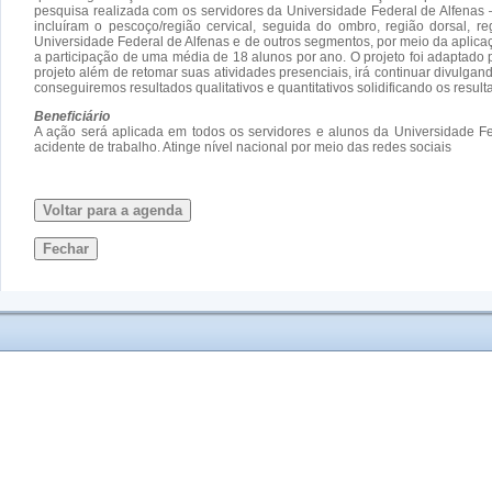
pesquisa realizada com os servidores da Universidade Federal de Alfenas
incluíram o pescoço/região cervical, seguida do ombro, região dorsal, r
Universidade Federal de Alfenas e de outros segmentos, por meio da aplic
a participação de uma média de 18 alunos por ano. O projeto foi adapta
projeto além de retomar suas atividades presenciais, irá continuar divulga
conseguiremos resultados qualitativos e quantitativos solidificando os resul
Beneficiário
A ação será aplicada em todos os servidores e alunos da Universidade F
acidente de trabalho. Atinge nível nacional por meio das redes sociais
Voltar para a agenda
Fechar