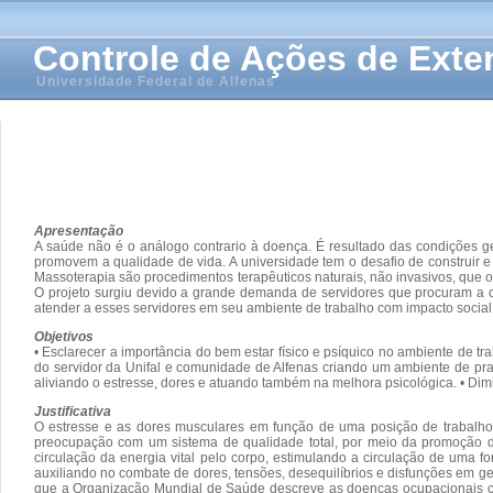
Controle de Ações de Ext
Universidade Federal de Alfenas
Apresentação
A saúde não é o análogo contrario à doença. É resultado das condições g
promovem a qualidade de vida. A universidade tem o desafio de construir 
Massoterapia são procedimentos terapêuticos naturais, não invasivos, que 
O projeto surgiu devido a grande demanda de servidores que procuram a cl
atender a esses servidores em seu ambiente de trabalho com impacto social
Objetivos
• Esclarecer a importância do bem estar físico e psíquico no ambiente de t
do servidor da Unifal e comunidade de Alfenas criando um ambiente de pra
aliviando o estresse, dores e atuando também na melhora psicológica. • Di
Justificativa
O estresse e as dores musculares em função de uma posição de trabalho p
preocupação com um sistema de qualidade total, por meio da promoção da
circulação da energia vital pelo corpo, estimulando a circulação de uma f
auxiliando no combate de dores, tensões, desequilíbrios e disfunções em ger
que a Organização Mundial de Saúde descreve as doenças ocupacionais com