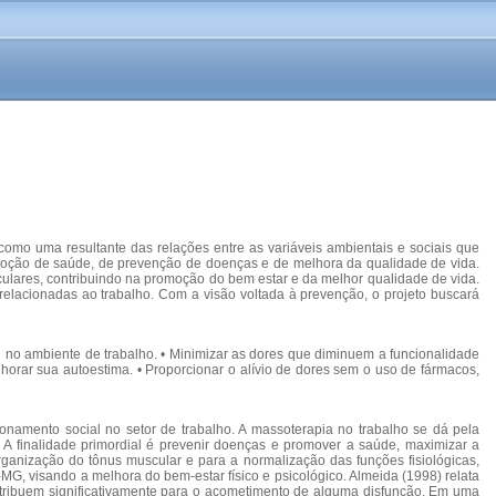
omo uma resultante das relações entre as variáveis ambientais e sociais que
romoção de saúde, de prevenção de doenças e de melhora da qualidade de vida.
culares, contribuindo na promoção do bem estar e da melhor qualidade de vida.
relacionadas ao trabalho. Com a visão voltada à prevenção, o projeto buscará
al no ambiente de trabalho. • Minimizar as dores que diminuem a funcionalidade
orar sua autoestima. • Proporcionar o alívio de dores sem o uso de fármacos,
onamento social no setor de trabalho. A massoterapia no trabalho se dá pela
A finalidade primordial é prevenir doenças e promover a saúde, maximizar a
organização do tônus muscular e para a normalização das funções fisiológicas,
-MG, visando a melhora do bem-estar físico e psicológico. Almeida (1998) relata
ntribuem significativamente para o acometimento de alguma disfunção. Em uma