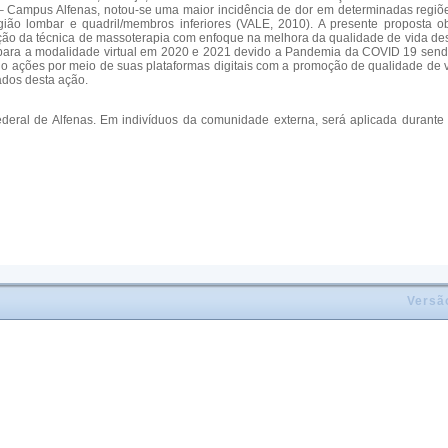
 – Campus Alfenas, notou-se uma maior incidência de dor em determinadas regiõe
egião lombar e quadril/membros inferiores (VALE, 2010). A presente proposta o
ação da técnica de massoterapia com enfoque na melhora da qualidade de vida de
do para a modalidade virtual em 2020 e 2021 devido a Pandemia da COVID 19 sen
ndo ações por meio de suas plataformas digitais com a promoção de qualidade de vi
tados desta ação.
ederal de Alfenas. Em indivíduos da comunidade externa, será aplicada duran
Versã