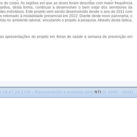
s do corpo. As regiões em que as dores foram descritas com maior frequência
bjetiva, desta forma, continuar a desenvolver o bem estar dos servidores da
stes indivíduos. Este projeto vem sendo desenvolvido desde o ano de 2011 com
do retomado à modalidade presencial em 2022. Diante deste novo panorama, o
da no ambiente laboral, vinculando o projeto à pesquisa. Através desta óptica,
te as apresentações do projeto em feiras de saúde e semana de prevenção em
o 24.07.24.1726 - Desenvolvido e mantido pelo
NTI
(© 2009 - 2026)