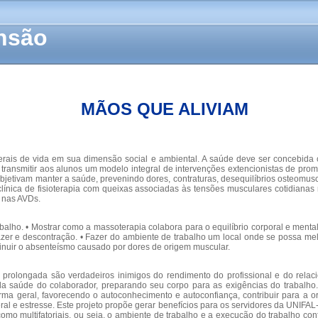
ensão
MÃOS QUE ALIVIAM
erais de vida em sua dimensão social e ambiental. A saúde deve ser concebida c
e transmitir aos alunos um modelo integral de intervenções extencionistas de p
objetivam manter a saúde, prevenindo dores, contraturas, desequilíbrios osteomus
ínica de fisioterapia com queixas associadas às tensões musculares cotidianas 
 nas AVDs.
rabalho. • Mostrar como a massoterapia colabora para o equilíbrio corporal e ment
zer e descontração. • Fazer do ambiente de trabalho um local onde se possa melh
minuir o absenteísmo causado por dores de origem muscular.
rolongada são verdadeiros inimigos do rendimento do profissional e do relaci
 saúde do colaborador, preparando seu corpo para as exigências do trabalho. 
orma geral, favorecendo o autoconhecimento e autoconfiança, contribuir para a 
al e estresse. Este projeto propõe gerar benefícios para os servidores da UNIFAL
o multifatoriais, ou seja, o ambiente de trabalho e a execução do trabalho co