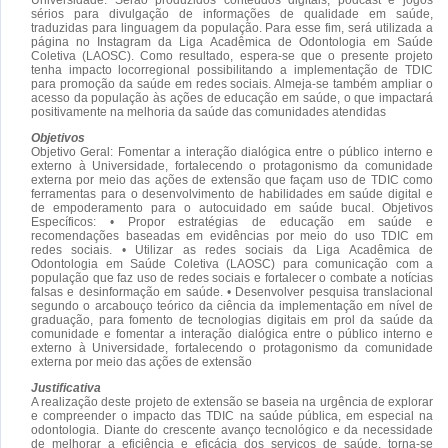
sérios para divulgação de informações de qualidade em saúde,
traduzidas para linguagem da população. Para esse fim, será utilizada a
página no Instagram da Liga Acadêmica de Odontologia em Saúde
Coletiva (LAOSC). Como resultado, espera-se que o presente projeto
tenha impacto locorregional possibilitando a implementação de TDIC
para promoção da saúde em redes sociais. Almeja-se também ampliar o
acesso da população às ações de educação em saúde, o que impactará
positivamente na melhoria da saúde das comunidades atendidas
Objetivos
Objetivo Geral: Fomentar a interação dialógica entre o público interno e
externo à Universidade, fortalecendo o protagonismo da comunidade
externa por meio das ações de extensão que façam uso de TDIC como
ferramentas para o desenvolvimento de habilidades em saúde digital e
de empoderamento para o autocuidado em saúde bucal. Objetivos
Específicos: • Propor estratégias de educação em saúde e
recomendações baseadas em evidências por meio do uso TDIC em
redes sociais. • Utilizar as redes sociais da Liga Acadêmica de
Odontologia em Saúde Coletiva (LAOSC) para comunicação com a
população que faz uso de redes sociais e fortalecer o combate a notícias
falsas e desinformação em saúde. • Desenvolver pesquisa translacional
segundo o arcabouço teórico da ciência da implementação em nível de
graduação, para fomento de tecnologias digitais em prol da saúde da
comunidade e fomentar a interação dialógica entre o público interno e
externo à Universidade, fortalecendo o protagonismo da comunidade
externa por meio das ações de extensão
Justificativa
A realização deste projeto de extensão se baseia na urgência de explorar
e compreender o impacto das TDIC na saúde pública, em especial na
odontologia. Diante do crescente avanço tecnológico e da necessidade
de melhorar a eficiência e eficácia dos serviços de saúde, torna-se