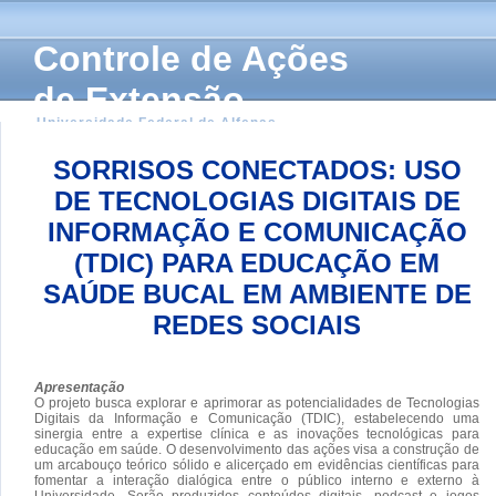
Controle de Ações
de Extensão
Universidade Federal de Alfenas
SORRISOS CONECTADOS: USO
DE TECNOLOGIAS DIGITAIS DE
INFORMAÇÃO E COMUNICAÇÃO
(TDIC) PARA EDUCAÇÃO EM
SAÚDE BUCAL EM AMBIENTE DE
REDES SOCIAIS
Apresentação
O projeto busca explorar e aprimorar as potencialidades de Tecnologias
Digitais da Informação e Comunicação (TDIC), estabelecendo uma
sinergia entre a expertise clínica e as inovações tecnológicas para
educação em saúde. O desenvolvimento das ações visa a construção de
um arcabouço teórico sólido e alicerçado em evidências científicas para
fomentar a interação dialógica entre o público interno e externo à
Universidade. Serão produzidos conteúdos digitais, podcast e jogos