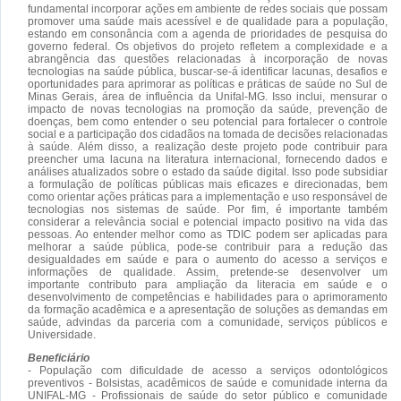
fundamental incorporar ações em ambiente de redes sociais que possam
promover uma saúde mais acessível e de qualidade para a população,
estando em consonância com a agenda de prioridades de pesquisa do
governo federal. Os objetivos do projeto refletem a complexidade e a
abrangência das questões relacionadas à incorporação de novas
tecnologias na saúde pública, buscar-se-á identificar lacunas, desafios e
oportunidades para aprimorar as políticas e práticas de saúde no Sul de
Minas Gerais, área de influência da Unifal-MG. Isso inclui, mensurar o
impacto de novas tecnologias na promoção da saúde, prevenção de
doenças, bem como entender o seu potencial para fortalecer o controle
social e a participação dos cidadãos na tomada de decisões relacionadas
à saúde. Além disso, a realização deste projeto pode contribuir para
preencher uma lacuna na literatura internacional, fornecendo dados e
análises atualizados sobre o estado da saúde digital. Isso pode subsidiar
a formulação de políticas públicas mais eficazes e direcionadas, bem
como orientar ações práticas para a implementação e uso responsável de
tecnologias nos sistemas de saúde. Por fim, é importante também
considerar a relevância social e potencial impacto positivo na vida das
pessoas. Ao entender melhor como as TDIC podem ser aplicadas para
melhorar a saúde pública, pode-se contribuir para a redução das
desigualdades em saúde e para o aumento do acesso a serviços e
informações de qualidade. Assim, pretende-se desenvolver um
importante contributo para ampliação da literacia em saúde e o
desenvolvimento de competências e habilidades para o aprimoramento
da formação acadêmica e a apresentação de soluções as demandas em
saúde, advindas da parceria com a comunidade, serviços públicos e
Universidade.
Beneficiário
- População com dificuldade de acesso a serviços odontológicos
preventivos - Bolsistas, acadêmicos de saúde e comunidade interna da
UNIFAL-MG - Profissionais de saúde do setor público e comunidade