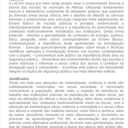
A LACFor busca por meio deste projeto levar o conhecimento forense a
alunos das escolas do município de Alfenas. Utilizando fundamentos
básicos e introdutórios juntamente de atividades práticas que explorem
as diversas áreas dessa ciência, tem o objetivo de difundir as ciências
forenses e proporcionar uma educação integrada entre adolescentes do
Ensino Básico de escolas públicas e privadas, evidenciando a
interdisciplinaridade dessa ciência e a importância do aprendizado dos
conteúdos tradicionalmente ministrados nas instituições. Desta forma
pretende: - Abordar a aplicabilidade de conteúdos de biologia, química,
física, geografia, entre outros correspondentes ao Ensino Básico,
contextualizando a importância deste aprendizado na investigação
forense; - Executar quinzenalmente atividades sobre temas e técnicas
científicas aplicadas à investigação forense nas escolas contempladas
com o projeto; - Conscientizar este público da importância desta área na
segurança pública; - Disseminar tais conhecimentos dentro das escolas e
assim estimular o interesse e senso crítico dos alunos e contribuir na
divulgação para a comunidade; - Incentivar este público em futuramente
integrar os órgãos de segurança pública nas mais diferentes esferas.
Justificativa
Tendo em vista que situações de criminalidade, violência e morte são
cotidianamente vivenciadas em nossa sociedade, é necessário
conscientizar a população, desde cedo, a respeito da relevância do
trabalho das instituições policiais na manutenção da ordem social, por
meio da utilização da ciência a favor da justiça. Além disso, evidenciar a
aplicabilidade dos conteúdos tradicionalmente vistos na escola, com a
utilização de metodologias ativas, estimula a curiosidade e o senso crítico
dos alunos a respeito das matérias básicas, como física e química, além
de outras disciplinas, tornando-os mais interessados e envolvidos no
processo de aprendizagem. Por fim, a apresentação das carreiras
policiais como alternativa profissional, de forma mais aprofundada, ainda
que de maneira informal, promove a busca dos alunos pelo ensino não-