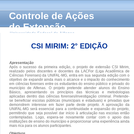
Controle de Ações
de Extensão
Universidade Federal de Alfenas
CSI MIRIM: 2° EDIÇÃO
Apresentação
Após o sucesso da primeira edição, o projeto de extensão CSI Mirim,
realizado pelos discentes e docentes da LACFor (Liga Acadêmica de
Ciências Forenses) da UNIFAL-MG, entra em sua segunda edição com o
objetivo de expandir ainda mais o alcance e o impacto do conhecimento
em ciências forenses entre os estudantes do ensino público e privado do
município de Alfenas. O projeto pretende atender alunos do Ensino
Básico, apresentando os princípios das técnicas e metodologias
aplicadas dentro das ciências forenses/investigação criminal. Pretende-
se beneficiar escolas públicas (municipais e estaduais) e privadas que
demonstrem interesse em fazer parte deste projeto. A aprovação da
UNIFAL-MG será essencial para a continuidade e expansão do projeto,
permitindo que seja possível dar início à articulação nas escolas então
contempladas. Logo, espera-se novamente contar com o apoio das
instituições de ensino do município e proporcionar uma experiência ainda
mais rica para os alunos participantes.
Objetivos