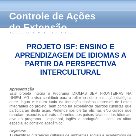
Controle de Ações
de Extensão
Universidade Federal de Alfenas
PROJETO ISF: ENSINO E
APRENDIZAGEM DE IDIOMAS A
PARTIR DA PERSPECTIVA
INTERCULTURAL
Apresentação
Este projeto integra o Programa IDIOMAS SEM FRONTEIRAS NA
UNIFAL-MG e visa contribuir para a reflexão sobre a relação dialógica
entre língua e cultura tanto na formação das/dos discentes de Letras
integrantes do projeto, bem como na experiência das/dos cursistas que
participarão desta ação. Pretendemos ofertar oficinas e/ou cursos que
discutam aspectos culturais referentes aos países falantes dos idiomas-
alvo do programa – espanhol, inglês e português –, com um olhar
especial ao contexto acadêmico.
Objetivos
1) identificar diferenças culturais de ambientes sociais e acadêmicos de