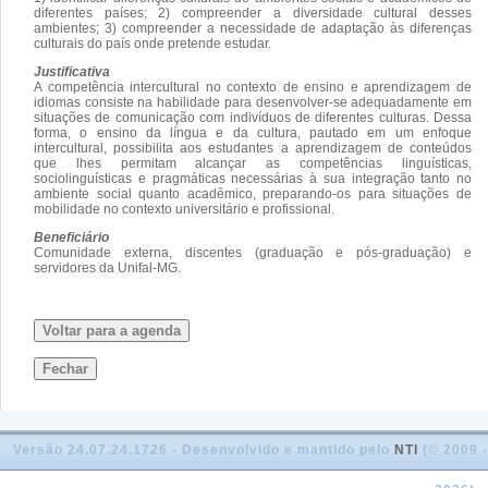
diferentes países; 2) compreender a diversidade cultural desses
ambientes; 3) compreender a necessidade de adaptação às diferenças
culturais do país onde pretende estudar.
Justificativa
A competência intercultural no contexto de ensino e aprendizagem de
idiomas consiste na habilidade para desenvolver-se adequadamente em
situações de comunicação com indivíduos de diferentes culturas. Dessa
forma, o ensino da língua e da cultura, pautado em um enfoque
intercultural, possibilita aos estudantes a aprendizagem de conteúdos
que lhes permitam alcançar as competências linguísticas,
sociolinguísticas e pragmáticas necessárias à sua integração tanto no
ambiente social quanto acadêmico, preparando-os para situações de
mobilidade no contexto universitário e profissional.
Beneficiário
Comunidade externa, discentes (graduação e pós-graduação) e
servidores da Unifal-MG.
Voltar para a agenda
Fechar
Versão 24.07.24.1726 - Desenvolvido e mantido pelo
NTI
(© 2009 -