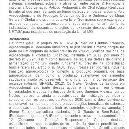
sistemas alimentares, soberania alimentar, entre outros; i) Participar e
integrar a Coordenação Político Pedagógica do CRB (Curso Realidade
Brasileira) que será realizado ao longo de 2025 em parceria com o Polo
Agroecológico e de Produção Orgânica do Sul e Sudoeste de Minas
Gerais. j) Ofertar a disciplina optativa livre “Seminários sobre extensão e
estudos do trabalho, agroecologia e soberania alimentar”, de forma
indissociável às pesquisas e ações de extensão desenvolvidas pelo
NETASA para estudantes de graduação da Unifal-MG.
Justificativa
De forma geral, o projeto do NETASA (Núcleo de Estudos Trabalho,
Agroecologia e Soberania Alimentar) se justifica inicialmente porque faz
parte de um conjunto de ações previsto na PNAPO (Política Nacional de
Agroecologia e Produção Orgânica), instituída em 2012, por meio do
decreto nº 7.794, assim como também, se situa na defesa do direito à
alimentação como um direito fundamental, previsto na constituição
brasileira em seu artigo 6º (BRASIL, 1988). Nesse sentido, visa induzir a
transição agroecológica, o fomento à produção orgânica de base
agroecológica, bem como a produção sustentável de alimentos
saudáveis aliada ao desenvolvimento rural com a conservação dos
recursos naturais (BRASIL, 2012). Os NEAs (Núcleos de Estudos em
Agroecologia) são parte dessas ações e já existem em diversas
Universidades e outras Instituições de Ensino Superior. A existência do
Núcleo representa ainda a possibilidade da instituição contribuir e
colaborar com os objetivos da Agenda 2030 para o desenvolvimento
sustentável, na medida em que promoverá ações formativas de extensão
e pesquisas que buscam atingir os seguintes objetivos da agenda: 2
(Fome Zero e agricultura sustentável); 3 (Saúde e Bem-Estar); 5
(Equidade de gênero); 8 (Emprego decente e crescimento econômico); e
12 (Consumo e Produção Responsáveis). Cumpre destacar
especificamente que as ações de extensão do Núcleo, permitirão, por
meio de estudos críticos e pesquisas articuladas à formação crítica dos/as