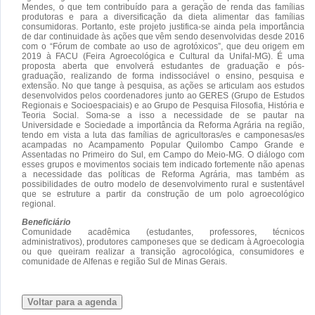
Mendes, o que tem contribuído para a geração de renda das famílias
produtoras e para a diversificação da dieta alimentar das famílias
consumidoras. Portanto, este projeto justifica-se ainda pela importância
de dar continuidade às ações que vêm sendo desenvolvidas desde 2016
com o “Fórum de combate ao uso de agrotóxicos”, que deu origem em
2019 à FACU (Feira Agroecológica e Cultural da Unifal-MG). É uma
proposta aberta que envolverá estudantes de graduação e pós-
graduação, realizando de forma indissociável o ensino, pesquisa e
extensão. No que tange à pesquisa, as ações se articulam aos estudos
desenvolvidos pelos coordenadores junto ao GERES (Grupo de Estudos
Regionais e Socioespaciais) e ao Grupo de Pesquisa Filosofia, História e
Teoria Social. Soma-se a isso a necessidade de se pautar na
Universidade e Sociedade a importância da Reforma Agrária na região,
tendo em vista a luta das famílias de agricultoras/es e camponesas/es
acampadas no Acampamento Popular Quilombo Campo Grande e
Assentadas no Primeiro do Sul, em Campo do Meio-MG. O diálogo com
esses grupos e movimentos sociais tem indicado fortemente não apenas
a necessidade das políticas de Reforma Agrária, mas também as
possibilidades de outro modelo de desenvolvimento rural e sustentável
que se estruture a partir da construção de um polo agroecológico
regional.
Beneficiário
Comunidade acadêmica (estudantes, professores, técnicos
administrativos), produtores camponeses que se dedicam à Agroecologia
ou que queiram realizar a transição agrocológica, consumidores e
comunidade de Alfenas e região Sul de Minas Gerais.
Voltar para a agenda