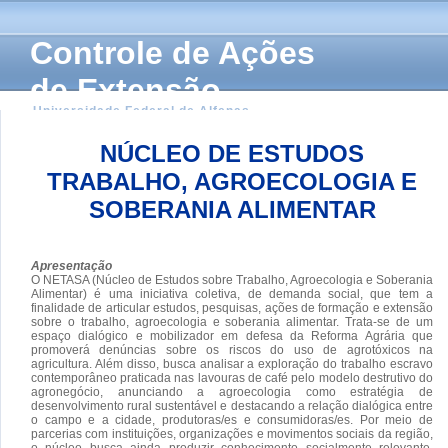
Controle de Ações
de Extensão
Universidade Federal de Alfenas
NÚCLEO DE ESTUDOS
TRABALHO, AGROECOLOGIA E
SOBERANIA ALIMENTAR
Apresentação
O NETASA (Núcleo de Estudos sobre Trabalho, Agroecologia e Soberania
Alimentar) é uma iniciativa coletiva, de demanda social, que tem a
finalidade de articular estudos, pesquisas, ações de formação e extensão
sobre o trabalho, agroecologia e soberania alimentar. Trata-se de um
espaço dialógico e mobilizador em defesa da Reforma Agrária que
promoverá denúncias sobre os riscos do uso de agrotóxicos na
agricultura. Além disso, busca analisar a exploração do trabalho escravo
contemporâneo praticada nas lavouras de café pelo modelo destrutivo do
agronegócio, anunciando a agroecologia como estratégia de
desenvolvimento rural sustentável e destacando a relação dialógica entre
o campo e a cidade, produtoras/es e consumidoras/es. Por meio de
parcerias com instituições, organizações e movimentos sociais da região,
o núcleo busca ainda produzir conhecimento socialmente relevante,