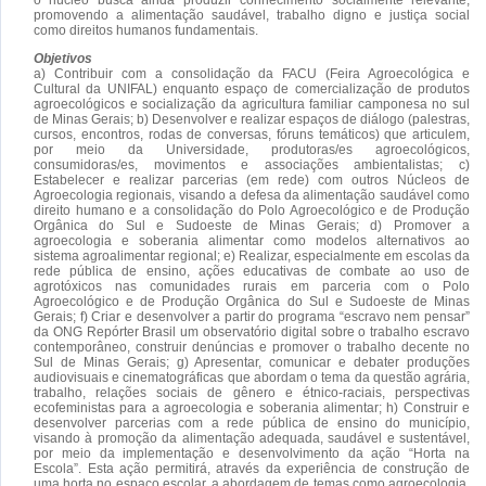
promovendo a alimentação saudável, trabalho digno e justiça social
como direitos humanos fundamentais.
Objetivos
a) Contribuir com a consolidação da FACU (Feira Agroecológica e
Cultural da UNIFAL) enquanto espaço de comercialização de produtos
agroecológicos e socialização da agricultura familiar camponesa no sul
de Minas Gerais; b) Desenvolver e realizar espaços de diálogo (palestras,
cursos, encontros, rodas de conversas, fóruns temáticos) que articulem,
por meio da Universidade, produtoras/es agroecológicos,
consumidoras/es, movimentos e associações ambientalistas; c)
Estabelecer e realizar parcerias (em rede) com outros Núcleos de
Agroecologia regionais, visando a defesa da alimentação saudável como
direito humano e a consolidação do Polo Agroecológico e de Produção
Orgânica do Sul e Sudoeste de Minas Gerais; d) Promover a
agroecologia e soberania alimentar como modelos alternativos ao
sistema agroalimentar regional; e) Realizar, especialmente em escolas da
rede pública de ensino, ações educativas de combate ao uso de
agrotóxicos nas comunidades rurais em parceria com o Polo
Agroecológico e de Produção Orgânica do Sul e Sudoeste de Minas
Gerais; f) Criar e desenvolver a partir do programa “escravo nem pensar”
da ONG Repórter Brasil um observatório digital sobre o trabalho escravo
contemporâneo, construir denúncias e promover o trabalho decente no
Sul de Minas Gerais; g) Apresentar, comunicar e debater produções
audiovisuais e cinematográficas que abordam o tema da questão agrária,
trabalho, relações sociais de gênero e étnico-raciais, perspectivas
ecofeministas para a agroecologia e soberania alimentar; h) Construir e
desenvolver parcerias com a rede pública de ensino do município,
visando à promoção da alimentação adequada, saudável e sustentável,
por meio da implementação e desenvolvimento da ação “Horta na
Escola”. Esta ação permitirá, através da experiência de construção de
uma horta no espaço escolar, a abordagem de temas como agroecologia,