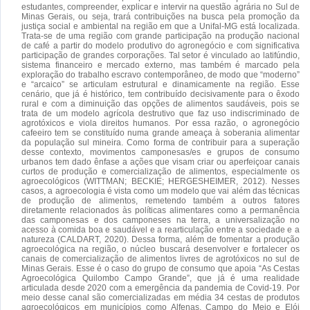
estudantes, compreender, explicar e intervir na questão agrária no Sul de
Minas Gerais, ou seja, trará contribuições na busca pela promoção da
justiça social e ambiental na região em que a Unifal-MG está localizada.
Trata-se de uma região com grande participação na produção nacional
de café a partir do modelo produtivo do agronegócio e com significativa
participação de grandes corporações. Tal setor é vinculado ao latifúndio,
sistema financeiro e mercado externo, mas também é marcado pela
exploração do trabalho escravo contemporâneo, de modo que “moderno”
e “arcaico” se articulam estrutural e dinamicamente na região. Esse
cenário, que já é histórico, tem contribuído decisivamente para o êxodo
rural e com a diminuição das opções de alimentos saudáveis, pois se
trata de um modelo agrícola destrutivo que faz uso indiscriminado de
agrotóxicos e viola direitos humanos. Por essa razão, o agronegócio
cafeeiro tem se constituído numa grande ameaça à soberania alimentar
da população sul mineira. Como forma de contribuir para a superação
desse contexto, movimentos camponesas/es e grupos de consumo
urbanos tem dado ênfase a ações que visam criar ou aperfeiçoar canais
curtos de produção e comercialização de alimentos, especialmente os
agroecológicos (WITTMAN; BECKIE; HERGESHEIMER, 2012). Nesses
casos, a agroecologia é vista como um modelo que vai além das técnicas
de produção de alimentos, remetendo também a outros fatores
diretamente relacionados às políticas alimentares como a permanência
das camponesas e dos camponeses na terra, a universalização no
acesso à comida boa e saudável e a rearticulação entre a sociedade e a
natureza (CALDART, 2020). Dessa forma, além de fomentar a produção
agroecológica na região, o núcleo buscará desenvolver e fortalecer os
canais de comercialização de alimentos livres de agrotóxicos no sul de
Minas Gerais. Esse é o caso do grupo de consumo que apoia “As Cestas
Agroecológica Quilombo Campo Grande”, que já é uma realidade
articulada desde 2020 com a emergência da pandemia de Covid-19. Por
meio desse canal são comercializadas em média 34 cestas de produtos
agroecológicos em municípios como Alfenas, Campo do Meio e Elói