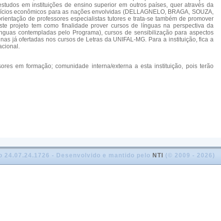
studos em instituições de ensino superior em outros países, quer através da
 benefícios econômicos para as nações envolvidas (DELLAGNELO, BRAGA, SOUZA,
ientação de professores especialistas tutores e trata-se também de promover
e projeto tem como finalidade prover cursos de línguas na perspectiva da
línguas contempladas pelo Programa), cursos de sensibilização para aspectos
inas já ofertadas nos cursos de Letras da UNIFAL-MG. Para a instituição, fica a
acional.
es em formação; comunidade interna/externa a esta instituição, pois terão
o 24.07.24.1726 - Desenvolvido e mantido pelo
NTI
(© 2009 - 2026)