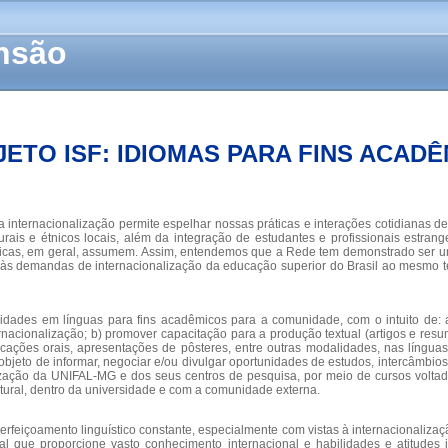
ensão
ETO ISF: IDIOMAS PARA FINS ACAD
a internacionalização permite espelhar nossas práticas e interações cotidianas d
urais e étnicos locais, além da integração de estudantes e profissionais estran
guísticas, em geral, assumem. Assim, entendemos que a Rede tem demonstrado ser 
 demandas de internacionalização da educação superior do Brasil ao mesmo temp
lidades em línguas para fins acadêmicos para a comunidade, com o intuito de: 
ternacionalização; b) promover capacitação para a produção textual (artigos e re
ações orais, apresentações de pôsteres, entre outras modalidades, nas línguas c
bjeto de informar, negociar e/ou divulgar oportunidades de estudos, intercâmbios,
ização da UNIFAL-MG e dos seus centros de pesquisa, por meio de cursos voltados
ltural, dentro da universidade e com a comunidade externa.
perfeiçoamento linguístico constante, especialmente com vistas à internacionaliz
l que proporcione vasto conhecimento internacional e habilidades e atitudes