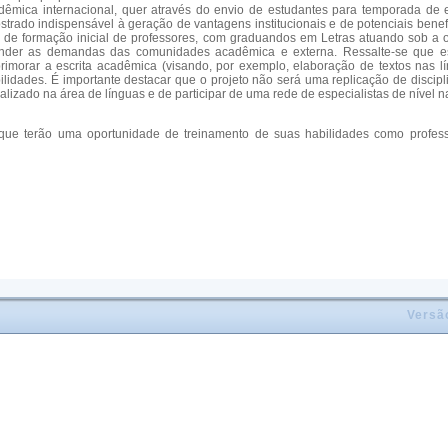
dêmica internacional, quer através do envio de estudantes para temporada de e
 mostrado indispensável à geração de vantagens institucionais e de potenciais
 de formação inicial de professores, com graduandos em Letras atuando sob a or
ender as demandas das comunidades acadêmica e externa. Ressalte-se que est
primorar a escrita acadêmica (visando, por exemplo, elaboração de textos nas 
ilidades. É importante destacar que o projeto não será uma replicação de discipl
zado na área de línguas e de participar de uma rede de especialistas de nível n
ue terão uma oportunidade de treinamento de suas habilidades como professor
Versã