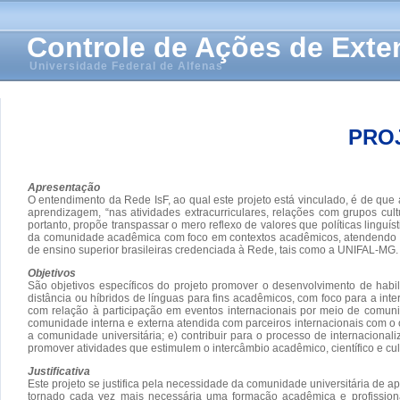
Controle de Ações de Ext
Universidade Federal de Alfenas
PROJ
Apresentação
O entendimento da Rede IsF, ao qual este projeto está vinculado, é de que 
aprendizagem, “nas atividades extracurriculares, relações com grupos cult
portanto, propõe transpassar o mero reflexo de valores que políticas lin
da comunidade acadêmica com foco em contextos acadêmicos, atendendo às
de ensino superior brasileiras credenciada à Rede, tais como a UNIFAL-MG.
Objetivos
São objetivos específicos do projeto promover o desenvolvimento de habi
distância ou híbridos de línguas para fins acadêmicos, com foco para a in
com relação à participação em eventos internacionais por meio de comunic
comunidade interna e externa atendida com parceiros internacionais com o o
a comunidade universitária; e) contribuir para o processo de internacional
promover atividades que estimulem o intercâmbio acadêmico, científico e cu
Justificativa
Este projeto se justifica pela necessidade da comunidade universitária de a
tornado cada vez mais necessária uma formação acadêmica e profissiona