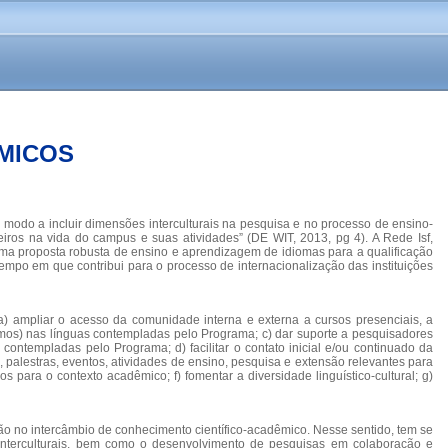
ÊMICOS
e modo a incluir dimensões interculturais na pesquisa e no processo de ensino-
geiros na vida do campus e suas atividades” (DE WIT, 2013, pg 4). A Rede Isf,
uma proposta robusta de ensino e aprendizagem de idiomas para a qualificação
o em que contribui para o processo de internacionalização das instituições
a) ampliar o acesso da comunidade interna e externa a cursos presenciais, a
sumos) nas línguas contempladas pelo Programa; c) dar suporte a pesquisadores
ontempladas pelo Programa; d) facilitar o contato inicial e/ou continuado da
 palestras, eventos, atividades de ensino, pesquisa e extensão relevantes para
 para o contexto acadêmico; f) fomentar a diversidade linguístico-cultural; g)
ação no intercâmbio de conhecimento científico-acadêmico. Nesse sentido, tem se
 interculturais, bem como o desenvolvimento de pesquisas em colaboração e