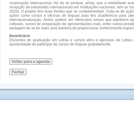
cooperação internacional. Há de se pontuar, ainda, que a mobilidade aca
recepção de estudantes internacionais em instituições nacionais, tem se
2020). O projeto tem duas frentes que se complementam. Trata-se de ação
ações como cursos e oficinas de línguas para fins acadêmicos para at
internacionalização. Assim, podem ser oferecidos cursos que objetivem a
culturais, cursos de preparação de apresentações orais, entre outras possib
vantagem de se ter mais uma maneira de proporcionar conhecimento especiali
Beneficiário
Discentes de graduação em Letras e cursos afins e egressos de Letras q
oportunidade de participar de cursos de línguas gratuitamente.
Voltar para a agenda
Fechar