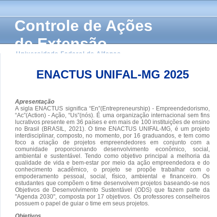
Controle de Ações
de Extensão
Universidade Federal de Alfenas
ENACTUS UNIFAL-MG 2025
Apresentação
A sigla ENACTUS significa “En”(Entrepreneurship) - Empreendedorismo,
“Ac”(Action) - Ação, “Us”(nós). É uma organização internacional sem fins
lucrativos presente em 36 países e em mais de 100 instituições de ensino
no Brasil (BRASIL, 2021). O time ENACTUS UNIFAL-MG, é um projeto
interdisciplinar, composto, no momento, por 16 graduandos, e tem como
foco a criação de projetos empreendedores em conjunto com a
comunidade proporcionando desenvolvimento econômico, social,
ambiental e sustentável. Tendo como objetivo principal a melhoria da
qualidade de vida e bem-estar por meio da ação empreendedora e do
conhecimento acadêmico, o projeto se propõe trabalhar com o
empoderamento pessoal, social, físico, ambiental e financeiro. Os
estudantes que compõem o time desenvolvem projetos baseando-se nos
Objetivos de Desenvolvimento Sustentável (ODS) que fazem parte da
"Agenda 2030", composta por 17 objetivos. Os professores conselheiros
possuem o papel de guiar o time em seus projetos.
Objetivos