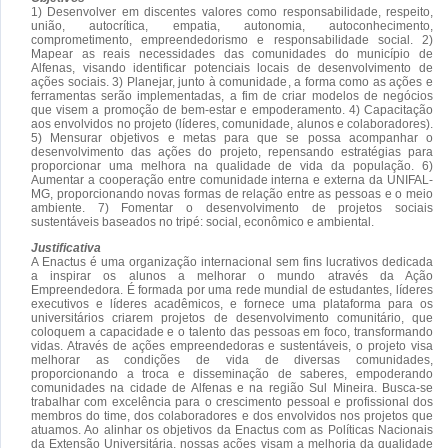
1) Desenvolver em discentes valores como responsabilidade, respeito,
união, autocrítica, empatia, autonomia, autoconhecimento,
comprometimento, empreendedorismo e responsabilidade social. 2)
Mapear as reais necessidades das comunidades do município de
Alfenas, visando identificar potenciais locais de desenvolvimento de
ações sociais. 3) Planejar, junto à comunidade, a forma como as ações e
ferramentas serão implementadas, a fim de criar modelos de negócios
que visem a promoção de bem-estar e empoderamento. 4) Capacitação
aos envolvidos no projeto (líderes, comunidade, alunos e colaboradores).
5) Mensurar objetivos e metas para que se possa acompanhar o
desenvolvimento das ações do projeto, repensando estratégias para
proporcionar uma melhora na qualidade de vida da população. 6)
Aumentar a cooperação entre comunidade interna e externa da UNIFAL-
MG, proporcionando novas formas de relação entre as pessoas e o meio
ambiente. 7) Fomentar o desenvolvimento de projetos sociais
sustentáveis baseados no tripé: social, econômico e ambiental.
Justificativa
A Enactus é uma organização internacional sem fins lucrativos dedicada
a inspirar os alunos a melhorar o mundo através da Ação
Empreendedora. É formada por uma rede mundial de estudantes, líderes
executivos e líderes acadêmicos, e fornece uma plataforma para os
universitários criarem projetos de desenvolvimento comunitário, que
coloquem a capacidade e o talento das pessoas em foco, transformando
vidas. Através de ações empreendedoras e sustentáveis, o projeto visa
melhorar as condições de vida de diversas comunidades,
proporcionando a troca e disseminação de saberes, empoderando
comunidades na cidade de Alfenas e na região Sul Mineira. Busca-se
trabalhar com excelência para o crescimento pessoal e profissional dos
membros do time, dos colaboradores e dos envolvidos nos projetos que
atuamos. Ao alinhar os objetivos da Enactus com as Políticas Nacionais
da Extensão Universitária, nossas ações visam a melhoria da qualidade