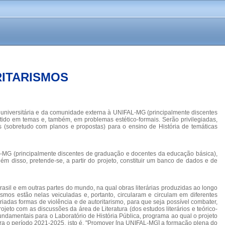
RITARISMOS
ade universitária e da comunidade externa à UNIFAL-MG (principalmente discentes
rtido em temas e, também, em problemas estético-formais. Serão privilegiadas,
cos (sobretudo com planos e propostas) para o ensino de História de temáticas
L-MG (principalmente discentes de graduação e docentes da educação básica),
ém disso, pretende-se, a partir do projeto, constituir um banco de dados e de
rasil e em outras partes do mundo, na qual obras literárias produzidas ao longo
ismos estão nelas veiculadas e, portanto, circularam e circulam em diferentes
ariadas formas de violência e de autoritarismo, para que seja possível combater,
jeto com as discussões da área de Literatura (dos estudos literários e teórico-
fundamentais para o Laboratório de História Pública, programa ao qual o projeto
ara o período 2021-2025, isto é, "Promover [na UNIFAL-MG] a formação plena do