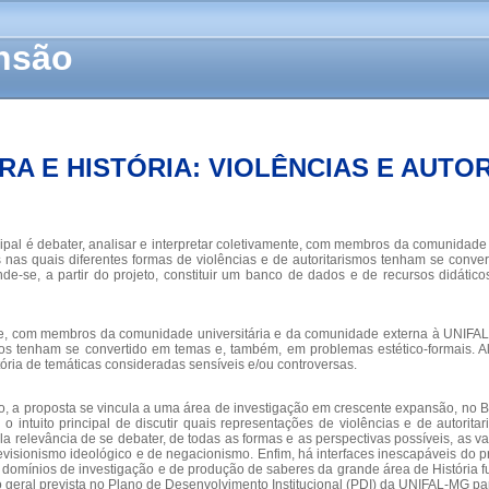
ensão
RA E HISTÓRIA: VIOLÊNCIAS E AUTO
 principal é debater, analisar e interpretar coletivamente, com membros da comunid
 nas quais diferentes formas de violências e de autoritarismos tenham se conve
nde-se, a partir do projeto, constituir um banco de dados e de recursos didáti
mente, com membros da comunidade universitária e da comunidade externa à UNIFA
ismos tenham se convertido em temas e, também, em problemas estético-formais. Al
ória de temáticas consideradas sensíveis e/ou controversas.
co, a proposta se vincula a uma área de investigação em crescente expansão, no B
 intuito principal de discutir quais representações de violências e de autoritar
pela relevância de se debater, de todas as formas e as perspectivas possíveis, as v
visionismo ideológico e de negacionismo. Enfim, há interfaces inescapáveis do pro
a, domínios de investigação e de produção de saberes da grande área de História 
 geral prevista no Plano de Desenvolvimento Institucional (PDI) da UNIFAL-MG p