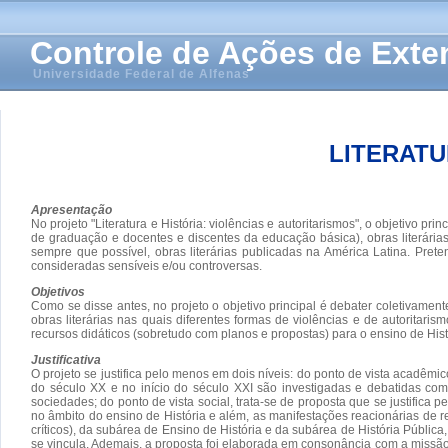
Controle de Ações de Ext
Universidade Federal de Alfenas
LITERATU
Apresentação
No projeto "Literatura e História: violências e autoritarismos", o objetivo
de graduação e docentes e discentes da educação básica), obras literárias
sempre que possível, obras literárias publicadas na América Latina. Prete
consideradas sensíveis e/ou controversas.
Objetivos
Como se disse antes, no projeto o objetivo principal é debater coletiva
obras literárias nas quais diferentes formas de violências e de autoritar
recursos didáticos (sobretudo com planos e propostas) para o ensino de Hist
Justificativa
O projeto se justifica pelo menos em dois níveis: do ponto de vista acadêmi
do século XX e no início do século XXI são investigadas e debatidas com o
sociedades; do ponto de vista social, trata-se de proposta que se justifica 
no âmbito do ensino de História e além, as manifestações reacionárias de re
críticos), da subárea de Ensino de História e da subárea de História Públic
se vincula. Ademais, a proposta foi elaborada em consonância com a missão