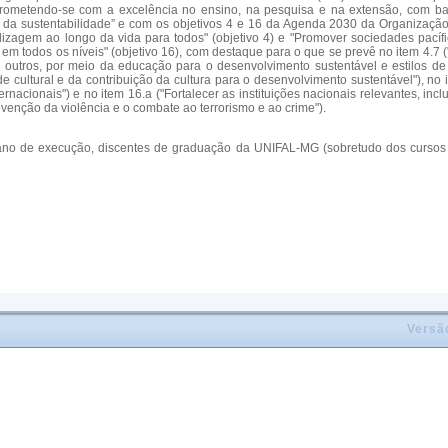
ometendo-se com a excelência no ensino, na pesquisa e na extensão, com base n
o e da sustentabilidade” e com os objetivos 4 e 16 da Agenda 2030 da Organiza
dizagem ao longo da vida para todos" (objetivo 4) e "Promover sociedades pacífi
vas em todos os níveis" (objetivo 16), com destaque para o que se prevê no item 4
re outros, por meio da educação para o desenvolvimento sustentável e estilos d
de cultural e da contribuição da cultura para o desenvolvimento sustentável"), n
nacionais") e no item 16.a ("Fortalecer as instituições nacionais relevantes, in
venção da violência e o combate ao terrorismo e ao crime").
o ano de execução, discentes de graduação da UNIFAL-MG (sobretudo dos cursos d
Versã