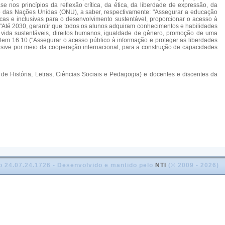
os princípios da reflexão crítica, da ética, da liberdade de expressão, da
ção das Nações Unidas (ONU), a saber, respectivamente: "Assegurar a educação
cas e inclusivas para o desenvolvimento sustentável, proporcionar o acesso à
.7 ("Até 2030, garantir que todos os alunos adquiram conhecimentos e habilidades
e vida sustentáveis, direitos humanos, igualdade de gênero, promoção de uma
o item 16.10 ("Assegurar o acesso público à informação e proteger as liberdades
clusive por meio da cooperação internacional, para a construção de capacidades
e História, Letras, Ciências Sociais e Pedagogia) e docentes e discentes da
o 24.07.24.1726 - Desenvolvido e mantido pelo
NTI
(© 2009 - 2026)