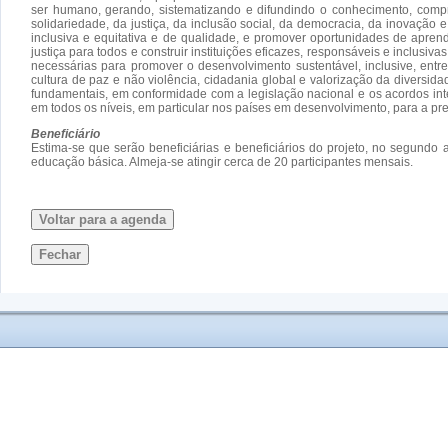
ser humano, gerando, sistematizando e difundindo o conhecimento, compr
solidariedade, da justiça, da inclusão social, da democracia, da inovaçã
inclusiva e equitativa e de qualidade, e promover oportunidades de apren
justiça para todos e construir instituições eficazes, responsáveis e inclusi
necessárias para promover o desenvolvimento sustentável, inclusive, ent
cultura de paz e não violência, cidadania global e valorização da diversida
fundamentais, em conformidade com a legislação nacional e os acordos inter
em todos os níveis, em particular nos países em desenvolvimento, para a pre
Beneficiário
Estima-se que serão beneficiárias e beneficiários do projeto, no segund
educação básica. Almeja-se atingir cerca de 20 participantes mensais.
Voltar para a agenda
Fechar