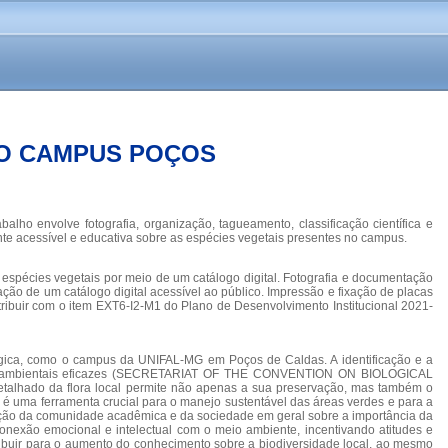
DO CAMPUS POÇOS
ho envolve fotografia, organização, tagueamento, classificação científica e
nte acessível e educativa sobre as espécies vegetais presentes no campus.
spécies vegetais por meio de um catálogo digital. Fotografia e documentação
ão de um catálogo digital acessível ao público. Impressão e fixação de placas
tribuir com o item EXT6-I2-M1 do Plano de Desenvolvimento Institucional 2021-
lógica, como o campus da UNIFAL-MG em Poços de Caldas. A identificação e a
licas ambientais eficazes (SECRETARIAT OF THE CONVENTION ON BIOLOGICAL
 detalhado da flora local permite não apenas a sua preservação, mas também o
uma ferramenta crucial para o manejo sustentável das áreas verdes e para a
zação da comunidade acadêmica e da sociedade em geral sobre a importância da
nexão emocional e intelectual com o meio ambiente, incentivando atitudes e
tribuir para o aumento do conhecimento sobre a biodiversidade local, ao mesmo