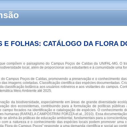
ensão
 E FOLHAS: CATÁLOGO DA FLORA 
iva que compõem o paisagismo do Campus Poços de Caldas da UNIFAL-MG. O trabal
biodiversidade local, além de proporcionar aos estudantes e à comunidade uma fo
smo do Campus Poços de Caldas, promovendo a preservação e o conhecimento das e
s imagens coletadas. Classificação científica das espécies documentadas. Criaç
 classificação botânica aos usuários rotineiros e aos visitantes do campus. Con
temática Meio Ambiente até 2025.
ervação da biodiversidade, especialmente em áreas de grande diversidade eco
rvação dos ecossistemas, contribuindo para a formulação de políticas púb
os de campo focados na identificação e catalogação de espécies. O conhecimento
des humanas (RAFAELA CAMPOSTRINI FORZZA et al., 2010). Essa documentação é 
sto se alinha às práticas de educação ambiental, fundamentais para a conscienti
to com a natureza e o conhecimento das espécies locais podem promover uma co
ogo da Flora do Campus Poços" responde a uma demanda científica e social ao con