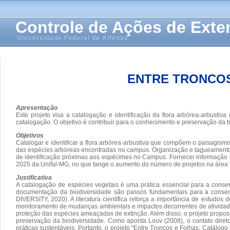
Controle de Ações de Ext
Universidade Federal de Alfenas
ENTRE TRONCOS
Apresentação
Este projeto visa a catalogação e identificação da flora arbórea-arbust
catalogação. O objetivo é contribuir para o conhecimento e preservação da 
Objetivos
Catalogar e identificar a flora arbórea-arbustiva que compõem o paisagi
das espécies arbóreas encontradas no campus. Organização e tagueamento da
de identificação próximas aos espécimes no Campus. Fornecer informação da
2025 da Unifal-MG, no que tange o aumento do número de projetos na área 
Justificativa
A catalogação de espécies vegetais é uma prática essencial para a cons
documentação da biodiversidade são passos fundamentais para a conse
DIVERSITY, 2020). A literatura científica reforça a importância de estud
monitoramento de mudanças ambientais e impactos decorrentes de ativida
proteção das espécies ameaçadas de extinção. Além disso, o projeto propo
preservação da biodiversidade. Como aponta Louv (2008), o contato dire
práticas sustentáveis. Portanto, o projeto "Entre Troncos e Folhas: Catál