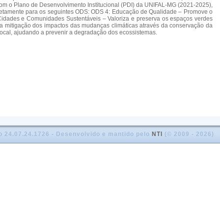
com o Plano de Desenvolvimento Institucional (PDI) da UNIFAL-MG (2021-2025),
 diretamente para os seguintes ODS: ODS 4: Educação de Qualidade – Promove o
 Cidades e Comunidades Sustentáveis – Valoriza e preserva os espaços verdes
a a mitigação dos impactos das mudanças climáticas através da conservação da
local, ajudando a prevenir a degradação dos ecossistemas.
o 24.07.24.1726 - Desenvolvido e mantido pelo
NTI
(© 2009 - 2026)