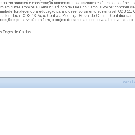
ado em botânica e conservação ambiental. Essa iniciativa está em consonância 
projeto "Entre Troncos e Folhas: Catálogo da Flora do Campus Poços" contribui
unidade, fortalecendo a educação para o desenvolvimento sustentável. ODS 11:
 da flora local. ODS 13: Ação Contra a Mudança Global do Clima – Contribui par
roteção e preservação da flora, o projeto documenta e conserva a biodiversidade 
us Poços de Caldas.
Versã